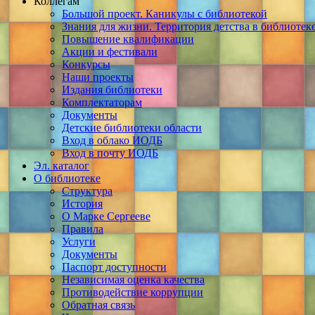
Коллегам
Большой проект. Каникулы с библиотекой
Знания для жизни. Территория детства в библиотек
Повышение квалификации
Акции и фестивали
Конкурсы
Наши проекты
Издания библиотеки
Комплектаторам
Документы
Детские библиотеки области
Вход в облако ИОДБ
Вход в почту ИОДБ
Эл. каталог
О библиотеке
Структура
История
О Марке Сергееве
Правила
Услуги
Документы
Паспорт доступности
Независимая оценка качества
Противодействие коррупции
Обратная связь