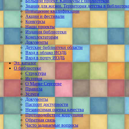
Большой проект. Каникулы с библиотекой
Знания для жизни. Территория детства в библиотек
Повышение квалификации
Акции и фестивали
Конкурсы
Наши проекты
Издания библиотеки
Комплектаторам
Документы
Детские библиотеки области
Вход в облако ИОДБ
Вход в почту ИОДБ
Эл. каталог
О библиотеке
Структура
История
О Марке Сергееве
Правила
Услуги
Документы
Паспорт доступности
Независимая оценка качества
Противодействие коррупции
Обратная связь
Часто задаваемые вопросы