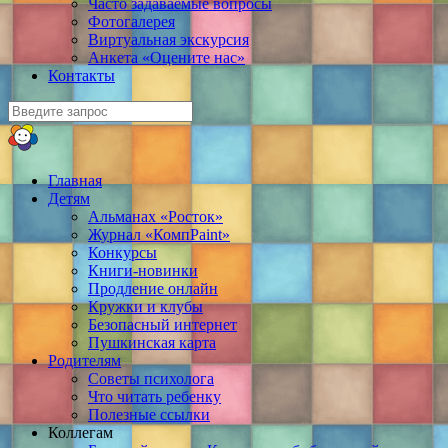
Часто задаваемые вопросы
Фотогалерея
Виртуальная экскурсия
Анкета «Оцените нас»
Контакты
Главная
Детям
Альманах «Росток»
Журнал «КомпPaint»
Конкурсы
Книги-новинки
Продление онлайн
Кружки и клубы
Безопасный интернет
Пушкинская карта
Родителям
Советы психолога
Что читать ребенку
Полезные ссылки
Коллегам