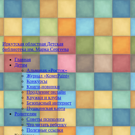
Иркутская областная
Детская
библиотека
им. Марка Сергеева
Главная
Детям
Альманах «Росток»
Журнал «КомпPaint»
Конкурсы
Книги-новинки
Продление онлайн
Кружки и клубы
Безопасный интернет
Пушкинская карта
Родителям
Советы психолога
Что читать ребенку
Полезные ссылки