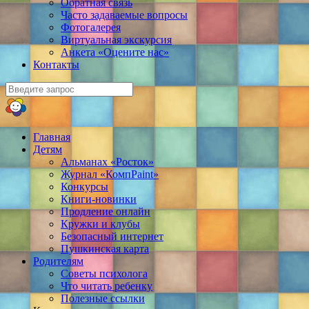
Обратная связь
Часто задаваемые вопросы
Фотогалерея
Виртуальная экскурсия
Анкета «Оцените нас»
Контакты
Главная
Детям
Альманах «Росток»
Журнал «КомпPaint»
Конкурсы
Книги-новинки
Продление онлайн
Кружки и клубы
Безопасный интернет
Пушкинская карта
Родителям
Советы психолога
Что читать ребенку
Полезные ссылки