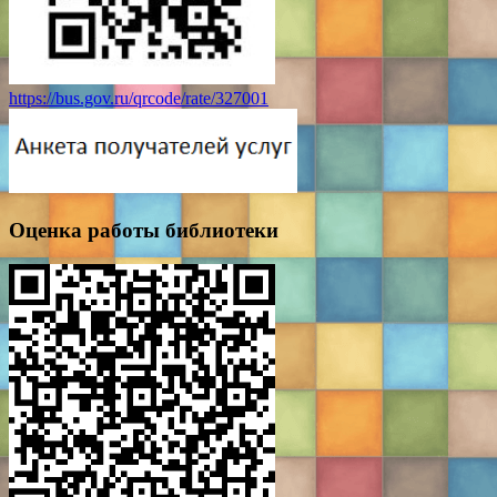
https://bus.gov.ru/qrcode/rate/327001
Оценка работы библиотеки