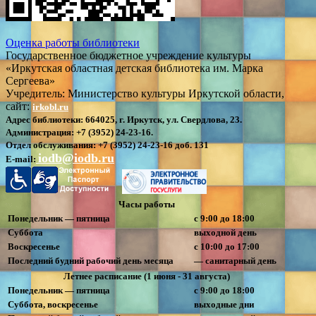
Оценка работы библиотеки
Государственное бюджетное учреждение культуры
«Иркутская областная детская библиотека им. Марка
Сергеева»
Учредитель: Министерство культуры Иркутской области,
сайт:
irkobl.ru
Адрес библиотеки:
664025, г. Иркутск, ул. Свердлова, 23.
Администрация:
+7 (3952) 24-23-16.
Отдел обслуживания:
+7 (3952) 24-23-16 доб. 131
iodb@iodb.ru
E-mail:
Часы работы
Понедельник — пятница
с 9:00 до 18:00
Суббота
выходной день
Воскресенье
с 10:00 до 17:00
Последний будний рабочий день месяца
— санитарный день
Летнее расписание (1 июня - 31 августа)
Понедельник — пятница
с 9:00 до 18:00
Суббота, воскресенье
выходные дни