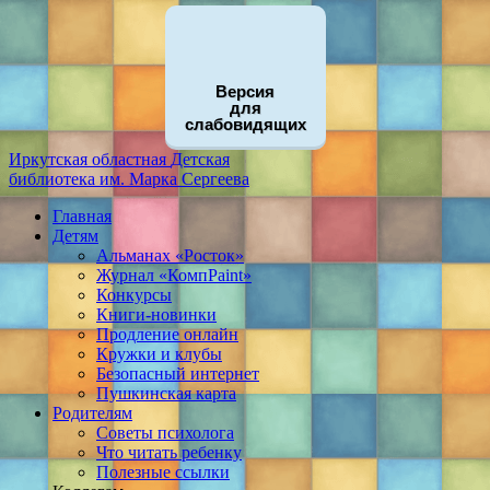
Версия
для
слабовидящих
Иркутская областная
Детская
библиотека
им. Марка Сергеева
Главная
Детям
Альманах «Росток»
Журнал «КомпPaint»
Конкурсы
Книги-новинки
Продление онлайн
Кружки и клубы
Безопасный интернет
Пушкинская карта
Родителям
Советы психолога
Что читать ребенку
Полезные ссылки