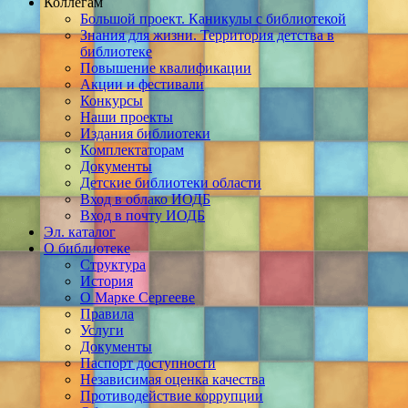
Коллегам
Большой проект. Каникулы с библиотекой
Знания для жизни. Территория детства в
библиотеке
Повышение квалификации
Акции и фестивали
Конкурсы
Наши проекты
Издания библиотеки
Комплектаторам
Документы
Детские библиотеки области
Вход в облако ИОДБ
Вход в почту ИОДБ
Эл. каталог
О библиотеке
Структура
История
О Марке Сергееве
Правила
Услуги
Документы
Паспорт доступности
Независимая оценка качества
Противодействие коррупции