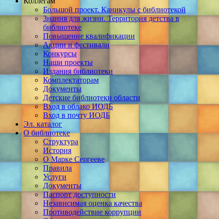
Коллегам
Большой проект. Каникулы с библиотекой
Знания для жизни. Территория детства в
библиотеке
Повышение квалификации
Акции и фестивали
Конкурсы
Наши проекты
Издания библиотеки
Комплектаторам
Документы
Детские библиотеки области
Вход в облако ИОДБ
Вход в почту ИОДБ
Эл. каталог
О библиотеке
Структура
История
О Марке Сергееве
Правила
Услуги
Документы
Паспорт доступности
Независимая оценка качества
Противодействие коррупции