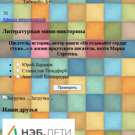
Таёжкой». 6+
31
Афиша мероприятий
Литературная мини-викторина
Писатель, историк, автор книги «Не отдавайте сердце
стуже...» о жизни иркутского писателя, поэта Марка
Сергеева.
Юрий Баранов
Станислав Гольдфарб
Анатолий Байбородин
Загрузка ...
Наши друзья