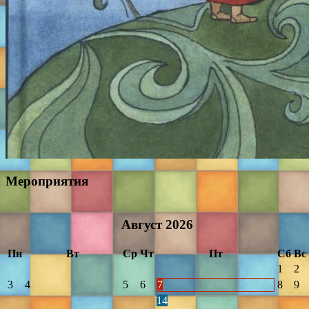
Мероприятия
Август
2026
Пн
Вт
Ср
Чт
Пт
Сб
Вс
1
2
3
4
5
6
7
8
9
14