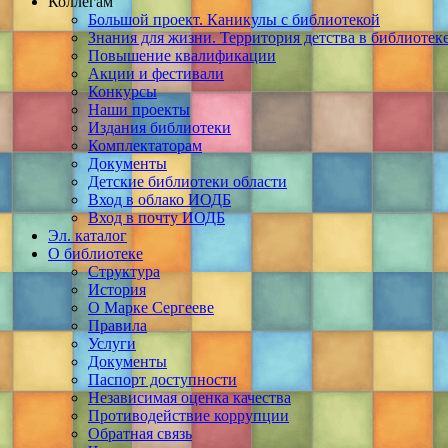
Коллегам
Большой проект. Каникулы с библиотекой
Знания для жизни. Территория детства в библиотек
Повышение квалификации
Акции и фестивали
Конкурсы
Наши проекты
Издания библиотеки
Комплектаторам
Документы
Детские библиотеки области
Вход в облако ИОДБ
Вход в почту ИОДБ
Эл. каталог
О библиотеке
Структура
История
О Марке Сергееве
Правила
Услуги
Документы
Паспорт доступности
Независимая оценка качества
Противодействие коррупции
Обратная связь