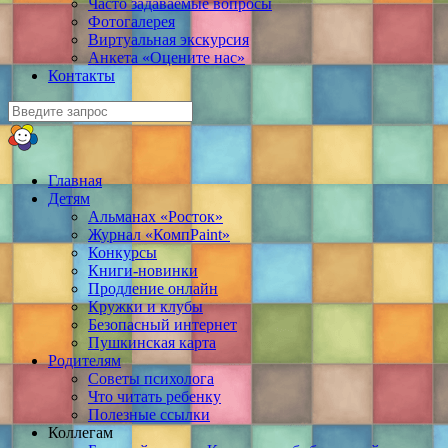
Часто задаваемые вопросы
Фотогалерея
Виртуальная экскурсия
Анкета «Оцените нас»
Контакты
Главная
Детям
Альманах «Росток»
Журнал «КомпPaint»
Конкурсы
Книги-новинки
Продление онлайн
Кружки и клубы
Безопасный интернет
Пушкинская карта
Родителям
Советы психолога
Что читать ребенку
Полезные ссылки
Коллегам