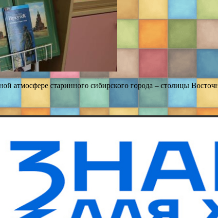
ьной атмосфере старинного сибирского города – столицы Восто