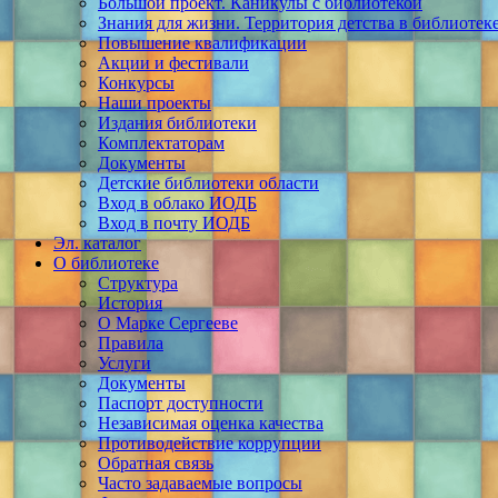
Большой проект. Каникулы с библиотекой
Знания для жизни. Территория детства в библиотек
Повышение квалификации
Акции и фестивали
Конкурсы
Наши проекты
Издания библиотеки
Комплектаторам
Документы
Детские библиотеки области
Вход в облако ИОДБ
Вход в почту ИОДБ
Эл. каталог
О библиотеке
Структура
История
О Марке Сергееве
Правила
Услуги
Документы
Паспорт доступности
Независимая оценка качества
Противодействие коррупции
Обратная связь
Часто задаваемые вопросы