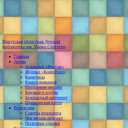
Иркутская областная
Детская
библиотека
им. Марка Сергеева
Главная
Детям
Альманах «Росток»
Журнал «КомпPaint»
Конкурсы
Книги-новинки
Продление онлайн
Кружки и клубы
Безопасный интернет
Пушкинская карта
Родителям
Советы психолога
Что читать ребенку
Полезные ссылки