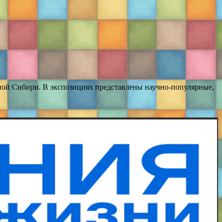
чной Сибири. В экспозициях представлены научно-популярные,