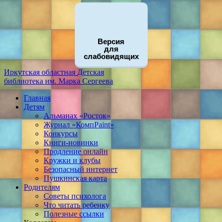
Версия
для
слабовидящих
Иркутская областная
Детская
библиотека
им. Марка Сергеева
Главная
Детям
Альманах «Росток»
Журнал «КомпPaint»
Конкурсы
Книги-новинки
Продление онлайн
Кружки и клубы
Безопасный интернет
Пушкинская карта
Родителям
Советы психолога
Что читать ребенку
Полезные ссылки