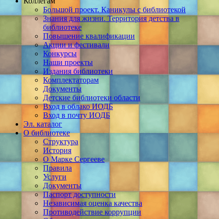
Коллегам
Большой проект. Каникулы с библиотекой
Знания для жизни. Территория детства в
библиотеке
Повышение квалификации
Акции и фестивали
Конкурсы
Наши проекты
Издания библиотеки
Комплектаторам
Документы
Детские библиотеки области
Вход в облако ИОДБ
Вход в почту ИОДБ
Эл. каталог
О библиотеке
Структура
История
О Марке Сергееве
Правила
Услуги
Документы
Паспорт доступности
Независимая оценка качества
Противодействие коррупции