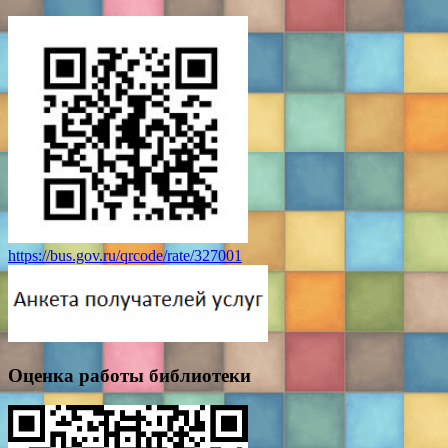
https://bus.gov.ru/qrcode/rate/327001
Оценка работы библиотеки