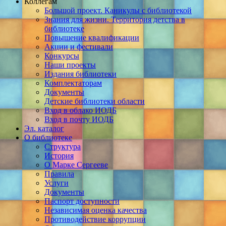
Коллегам
Большой проект. Каникулы с библиотекой
Знания для жизни. Территория детства в
библиотеке
Повышение квалификации
Акции и фестивали
Конкурсы
Наши проекты
Издания библиотеки
Комплектаторам
Документы
Детские библиотеки области
Вход в облако ИОДБ
Вход в почту ИОДБ
Эл. каталог
О библиотеке
Структура
История
О Марке Сергееве
Правила
Услуги
Документы
Паспорт доступности
Независимая оценка качества
Противодействие коррупции