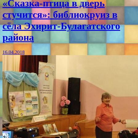
«Сказка-птица в дверь
стучится»: библиокруиз в
сёла Эхирит-Булагатского
района
16.04.2018