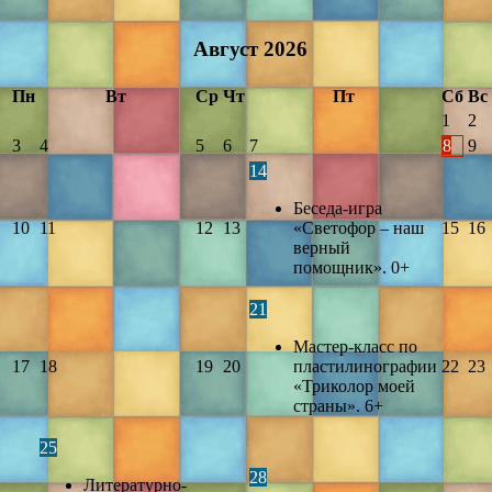
Август
2026
Пн
Вт
Ср
Чт
Пт
Сб
Вс
1
2
3
4
5
6
7
8
9
14
Беседа-игра
10
11
12
13
«Светофор – наш
15
16
верный
помощник». 0+
21
Мастер-класс по
17
18
19
20
пластилинографии
22
23
«Триколор моей
страны». 6+
25
28
Литературно-