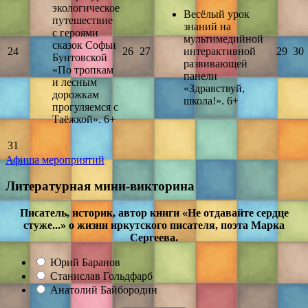
экологическое
Весёлый урок
путешествие
знаний на
с героями
мультимедийной
сказок Софьи
24
26
27
интерактивной
29
30
Бунтовской
развивающей
«По тропкам
панели
и лесным
«Здравствуй,
дорожкам
школа!». 6+
прогуляемся с
Таёжкой». 6+
31
Афиша мероприятий
Литературная мини-викторина
Писатель, историк, автор книги «Не отдавайте сердце
стуже...» о жизни иркутского писателя, поэта Марка
Сергеева.
Юрий Баранов
Станислав Гольдфарб
Анатолий Байбородин