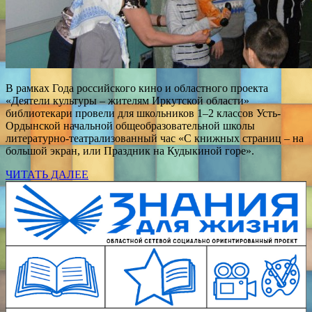
В рамках Года российского кино и областного проекта
«Деятели культуры – жителям Иркутской области»
библиотекари провели для школьников 1–2 классов Усть-
Ордынской начальной общеобразовательной школы
литературно-театрализованный час «С книжных страниц – на
большой экран, или Праздник на Кудыкиной горе».
ЧИТАТЬ ДАЛЕЕ