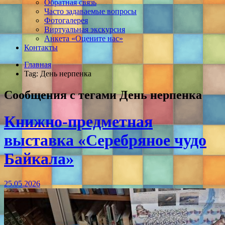
Обратная связь
Часто задаваемые вопросы
Фотогалерея
Виртуальная экскурсия
Анкета «Оцените нас»
Контакты
Главная
Tag: День нерпенка
Сообщения с тегами
День нерпенка
Книжно-предметная
выставка «Серебряное чудо
Байкала»
25.05.2026