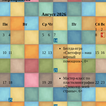
Август
2026
Пн
Вт
Ср
Чт
Пт
Сб
Вс
1
2
3
4
5
6
7
8
9
14
Беседа-игра
10
11
12
13
«Светофор – наш
15
16
верный
помощник». 0+
21
Мастер-класс по
17
18
19
20
пластилинографии
22
23
«Триколор моей
страны». 6+
25