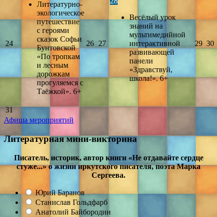
28
Литературно-
экологическое
Весёлый урок
путешествие
знаний на
с героями
мультимедийной
сказок Софьи
24
26
27
интерактивной
29
30
Бунтовской
развивающей
«По тропкам
панели
и лесным
«Здравствуй,
дорожкам
школа!». 6+
прогуляемся с
Таёжкой». 6+
31
Афиша мероприятий
Литературная мини-викторина
Писатель, историк, автор книги «Не отдавайте сердце
стуже...» о жизни иркутского писателя, поэта Марка
Сергеева.
Юрий Баранов
Станислав Гольдфарб
Анатолий Байбородин