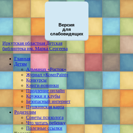
Версия
для
слабовидящих
Иркутская областная
Детская
библиотека
им. Марка Сергеева
Главная
Детям
Альманах «Росток»
Журнал «КомпPaint»
Конкурсы
Книги-новинки
Продление онлайн
Кружки и клубы
Безопасный интернет
Пушкинская карта
Родителям
Советы психолога
Что читать ребенку
Полезные ссылки