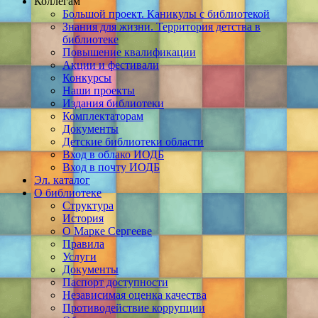
Коллегам
Большой проект. Каникулы с библиотекой
Знания для жизни. Территория детства в
библиотеке
Повышение квалификации
Акции и фестивали
Конкурсы
Наши проекты
Издания библиотеки
Комплектаторам
Документы
Детские библиотеки области
Вход в облако ИОДБ
Вход в почту ИОДБ
Эл. каталог
О библиотеке
Структура
История
О Марке Сергееве
Правила
Услуги
Документы
Паспорт доступности
Независимая оценка качества
Противодействие коррупции