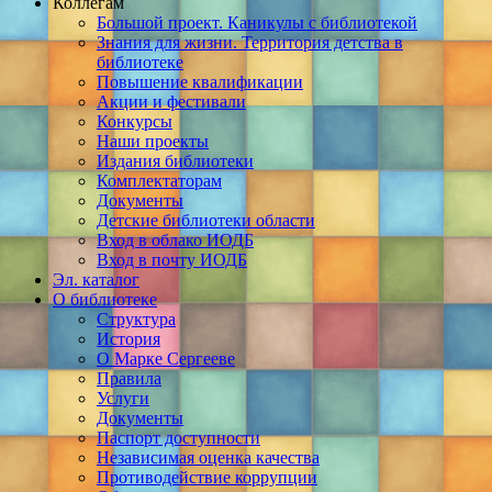
Коллегам
Большой проект. Каникулы с библиотекой
Знания для жизни. Территория детства в
библиотеке
Повышение квалификации
Акции и фестивали
Конкурсы
Наши проекты
Издания библиотеки
Комплектаторам
Документы
Детские библиотеки области
Вход в облако ИОДБ
Вход в почту ИОДБ
Эл. каталог
О библиотеке
Структура
История
О Марке Сергееве
Правила
Услуги
Документы
Паспорт доступности
Независимая оценка качества
Противодействие коррупции