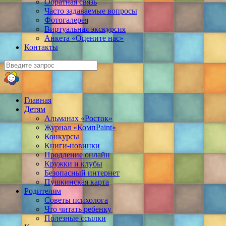
Обратная связь
Часто задаваемые вопросы
Фотогалерея
Виртуальная экскурсия
Анкета «Оцените нас»
Контакты
Главная
Детям
Альманах «Росток»
Журнал «КомпPaint»
Конкурсы
Книги-новинки
Продление онлайн
Кружки и клубы
Безопасный интернет
Пушкинская карта
Родителям
Советы психолога
Что читать ребенку
Полезные ссылки