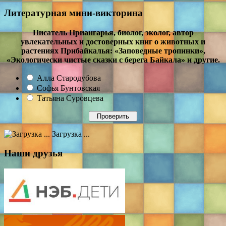
Литературная мини-викторина
Писатель Приангарья, биолог, эколог, автор
увлекательных и достоверных книг о животных и
растениях Прибайкалья: «Заповедные тропинки»,
«Экологически чистые сказки с берега Байкала» и другие.
Алла Стародубова
Софья Бунтовская
Татьяна Суровцева
Загрузка ...
Наши друзья