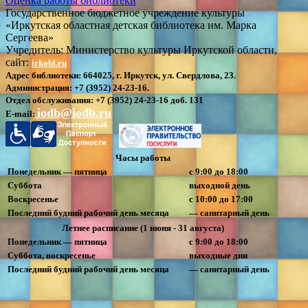
Оценка работы библиотеки
Государственное бюджетное учреждение культуры
«Иркутская областная детская библиотека им. Марка
Сергеева»
Учредитель: Министерство культуры Иркутской области,
сайт:
irkobl.ru
Адрес библиотеки:
664025, г. Иркутск, ул. Свердлова, 23.
Администрация:
+7 (3952) 24-23-16.
Отдел обслуживания:
+7 (3952) 24-23-16 доб. 131
iodb@iodb.ru
E-mail:
Часы работы
Понедельник — пятница
с 9:00 до 18:00
Суббота
выходной день
Воскресенье
с 10:00 до 17:00
Последний будний рабочий день месяца
— санитарный день
Летнее расписание (1 июня - 31 августа)
Понедельник — пятница
с 9:00 до 18:00
Суббота, воскресенье
выходные дни
Последний будний рабочий день месяца
— санитарный день