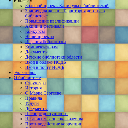
Коллегам
Большой проект. Каникулы с библиотекой
Знания для жизни. Территория детства в
библиотеке
Повышение квалификации
Акции и фестивали
Конкурсы
Наши проекты
Издания библиотеки
Комплектаторам
Документы
Детские библиотеки области
Вход в облако ИОДБ
Вход в почту ИОДБ
Эл. каталог
О библиотеке
Структура
История
О Марке Сергееве
Правила
Услуги
Документы
Паспорт доступности
Независимая оценка качества
Противодействие коррупции