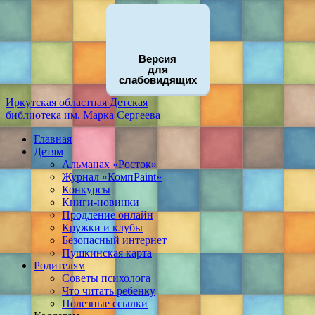
Версия
для
слабовидящих
Иркутская областная
Детская
библиотека
им. Марка Сергеева
Главная
Детям
Альманах «Росток»
Журнал «КомпPaint»
Конкурсы
Книги-новинки
Продление онлайн
Кружки и клубы
Безопасный интернет
Пушкинская карта
Родителям
Советы психолога
Что читать ребенку
Полезные ссылки