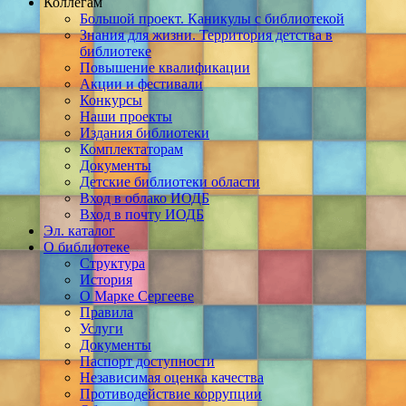
Коллегам
Большой проект. Каникулы с библиотекой
Знания для жизни. Территория детства в
библиотеке
Повышение квалификации
Акции и фестивали
Конкурсы
Наши проекты
Издания библиотеки
Комплектаторам
Документы
Детские библиотеки области
Вход в облако ИОДБ
Вход в почту ИОДБ
Эл. каталог
О библиотеке
Структура
История
О Марке Сергееве
Правила
Услуги
Документы
Паспорт доступности
Независимая оценка качества
Противодействие коррупции