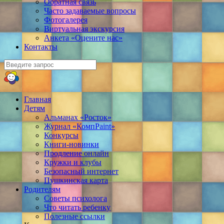
Обратная связь
Часто задаваемые вопросы
Фотогалерея
Виртуальная экскурсия
Анкета «Оцените нас»
Контакты
Главная
Детям
Альманах «Росток»
Журнал «КомпPaint»
Конкурсы
Книги-новинки
Продление онлайн
Кружки и клубы
Безопасный интернет
Пушкинская карта
Родителям
Советы психолога
Что читать ребенку
Полезные ссылки