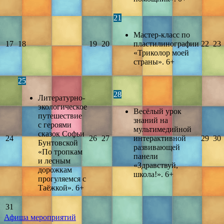
21
Мастер-класс по
17
18
19
20
пластилинографии
22
23
«Триколор моей
страны». 6+
25
28
Литературно-
экологическое
Весёлый урок
путешествие
знаний на
с героями
мультимедийной
сказок Софьи
24
26
27
интерактивной
29
30
Бунтовской
развивающей
«По тропкам
панели
и лесным
«Здравствуй,
дорожкам
школа!». 6+
прогуляемся с
Таёжкой». 6+
31
Афиша мероприятий