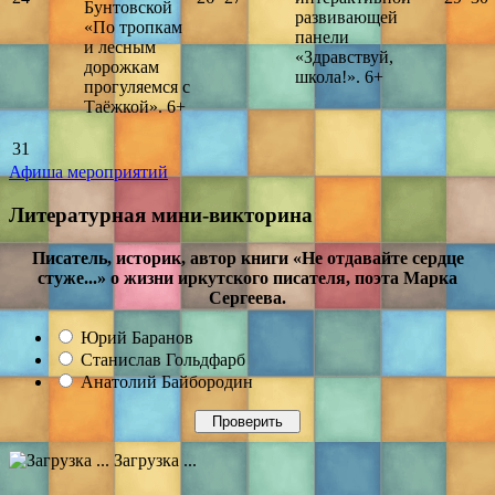
Бунтовской
развивающей
«По тропкам
панели
и лесным
«Здравствуй,
дорожкам
школа!». 6+
прогуляемся с
Таёжкой». 6+
31
Афиша мероприятий
Литературная мини-викторина
Писатель, историк, автор книги «Не отдавайте сердце
стуже...» о жизни иркутского писателя, поэта Марка
Сергеева.
Юрий Баранов
Станислав Гольдфарб
Анатолий Байбородин
Загрузка ...