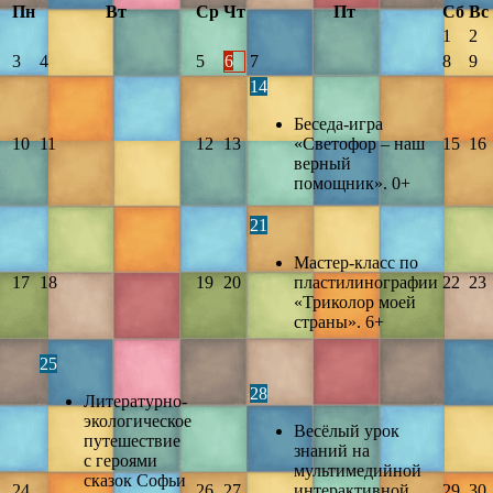
Пн
Вт
Ср
Чт
Пт
Сб
Вс
1
2
3
4
5
6
7
8
9
14
Беседа-игра
10
11
12
13
«Светофор – наш
15
16
верный
помощник». 0+
21
Мастер-класс по
17
18
19
20
пластилинографии
22
23
«Триколор моей
страны». 6+
25
28
Литературно-
экологическое
Весёлый урок
путешествие
знаний на
с героями
мультимедийной
сказок Софьи
24
26
27
интерактивной
29
30