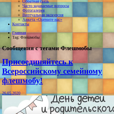
Обратная связь
Часто задаваемые вопросы
Фотогалерея
Виртуальная экскурсия
Анкета «Оцените нас»
Контакты
Главная
Tag: Флешмобы
Сообщения с тегами
Флешмобы
Присоединяйтесь к
Всероссийскому семейному
флешмобу!
26.05.2020