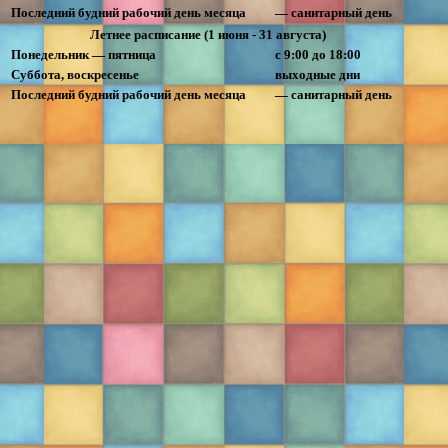
Последний будний рабочий день месяца
— санитарный день
Летнее расписание (1 июня - 31 августа)
Понедельник — пятница
с 9:00 до 18:00
Суббота, воскресенье
выходные дни
Последний будний рабочий день месяца
— санитарный день