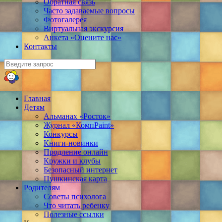
Обратная связь
Часто задаваемые вопросы
Фотогалерея
Виртуальная экскурсия
Анкета «Оцените нас»
Контакты
Главная
Детям
Альманах «Росток»
Журнал «КомпPaint»
Конкурсы
Книги-новинки
Продление онлайн
Кружки и клубы
Безопасный интернет
Пушкинская карта
Родителям
Советы психолога
Что читать ребенку
Полезные ссылки