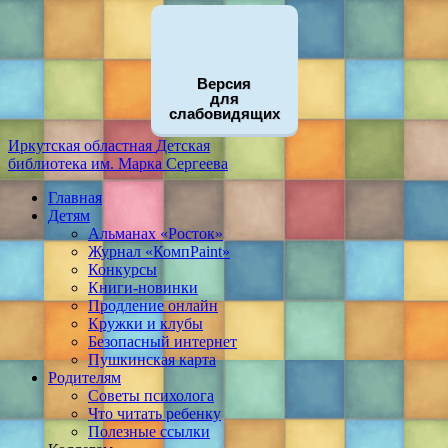
Версия
для
слабовидящих
Иркутская областная
Детская
библиотека
им. Марка Сергеева
Главная
Детям
Альманах «Росток»
Журнал «КомпPaint»
Конкурсы
Книги-новинки
Продление онлайн
Кружки и клубы
Безопасный интернет
Пушкинская карта
Родителям
Советы психолога
Что читать ребенку
Полезные ссылки