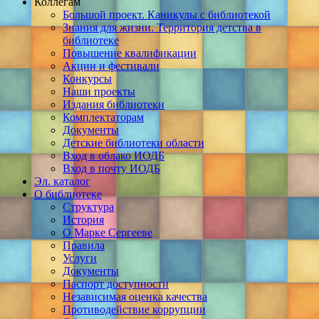
Коллегам
Большой проект. Каникулы с библиотекой
Знания для жизни. Территория детства в
библиотеке
Повышение квалификации
Акции и фестивали
Конкурсы
Наши проекты
Издания библиотеки
Комплектаторам
Документы
Детские библиотеки области
Вход в облако ИОДБ
Вход в почту ИОДБ
Эл. каталог
О библиотеке
Структура
История
О Марке Сергееве
Правила
Услуги
Документы
Паспорт доступности
Независимая оценка качества
Противодействие коррупции