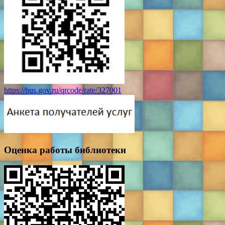
https://bus.gov.ru/qrcode/rate/327001
Оценка работы библиотеки