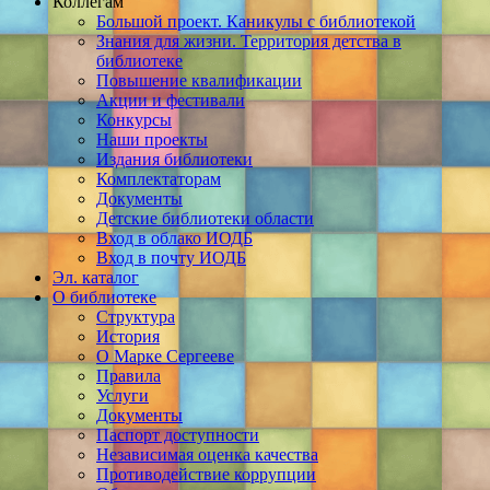
Коллегам
Большой проект. Каникулы с библиотекой
Знания для жизни. Территория детства в
библиотеке
Повышение квалификации
Акции и фестивали
Конкурсы
Наши проекты
Издания библиотеки
Комплектаторам
Документы
Детские библиотеки области
Вход в облако ИОДБ
Вход в почту ИОДБ
Эл. каталог
О библиотеке
Структура
История
О Марке Сергееве
Правила
Услуги
Документы
Паспорт доступности
Независимая оценка качества
Противодействие коррупции