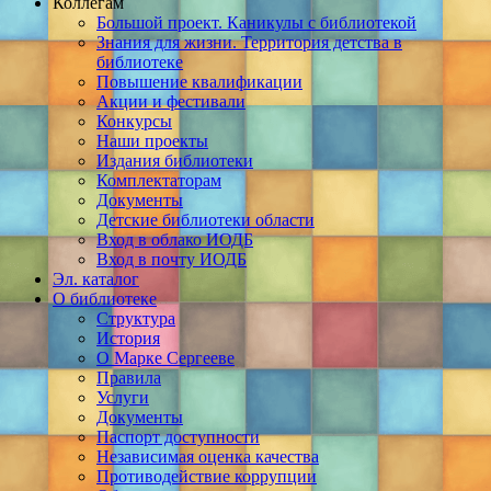
Коллегам
Большой проект. Каникулы с библиотекой
Знания для жизни. Территория детства в
библиотеке
Повышение квалификации
Акции и фестивали
Конкурсы
Наши проекты
Издания библиотеки
Комплектаторам
Документы
Детские библиотеки области
Вход в облако ИОДБ
Вход в почту ИОДБ
Эл. каталог
О библиотеке
Структура
История
О Марке Сергееве
Правила
Услуги
Документы
Паспорт доступности
Независимая оценка качества
Противодействие коррупции