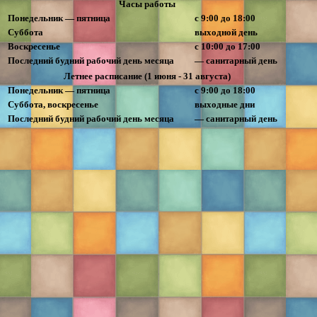
Часы работы
Понедельник — пятница
с 9:00 до 18:00
Суббота
выходной день
Воскресенье
с 10:00 до 17:00
Последний будний рабочий день месяца
— санитарный день
Летнее расписание (1 июня - 31 августа)
Понедельник — пятница
с 9:00 до 18:00
Суббота, воскресенье
выходные дни
Последний будний рабочий день месяца
— санитарный день