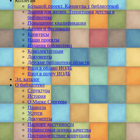
Коллегам
Большой проект. Каникулы с библиотекой
Знания для жизни. Территория детства в
библиотеке
Повышение квалификации
Акции и фестивали
Конкурсы
Наши проекты
Издания библиотеки
Комплектаторам
Документы
Детские библиотеки области
Вход в облако ИОДБ
Вход в почту ИОДБ
Эл. каталог
О библиотеке
Структура
История
О Марке Сергееве
Правила
Услуги
Документы
Паспорт доступности
Независимая оценка качества
Противодействие коррупции