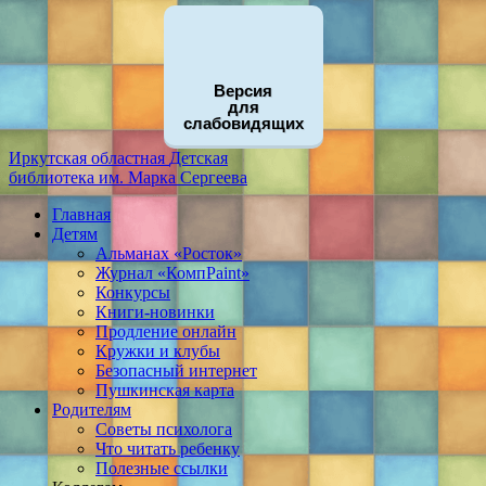
Версия
для
слабовидящих
Иркутская областная
Детская
библиотека
им. Марка Сергеева
Главная
Детям
Альманах «Росток»
Журнал «КомпPaint»
Конкурсы
Книги-новинки
Продление онлайн
Кружки и клубы
Безопасный интернет
Пушкинская карта
Родителям
Советы психолога
Что читать ребенку
Полезные ссылки