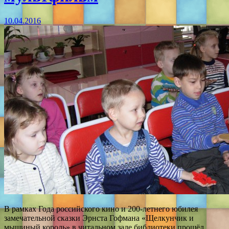
10.04.2016
В рамках Года российского кино и 200-летнего юбилея
замечательной сказки Эрнста Гофмана «Щелкунчик и
мышиный король» в читальном зале библиотеки прошёл