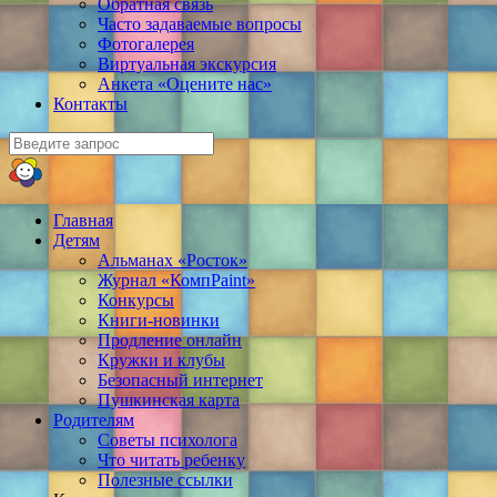
Обратная связь
Часто задаваемые вопросы
Фотогалерея
Виртуальная экскурсия
Анкета «Оцените нас»
Контакты
Главная
Детям
Альманах «Росток»
Журнал «КомпPaint»
Конкурсы
Книги-новинки
Продление онлайн
Кружки и клубы
Безопасный интернет
Пушкинская карта
Родителям
Советы психолога
Что читать ребенку
Полезные ссылки