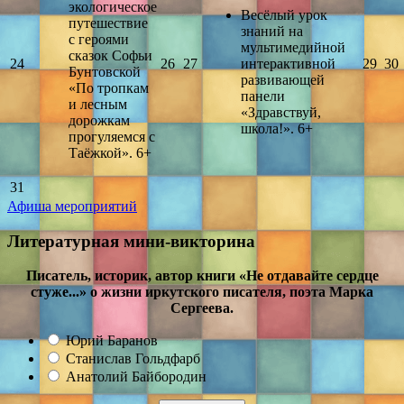
экологическое
Весёлый урок
путешествие
знаний на
с героями
мультимедийной
сказок Софьи
24
26
27
интерактивной
29
30
Бунтовской
развивающей
«По тропкам
панели
и лесным
«Здравствуй,
дорожкам
школа!». 6+
прогуляемся с
Таёжкой». 6+
31
Афиша мероприятий
Литературная мини-викторина
Писатель, историк, автор книги «Не отдавайте сердце
стуже...» о жизни иркутского писателя, поэта Марка
Сергеева.
Юрий Баранов
Станислав Гольдфарб
Анатолий Байбородин