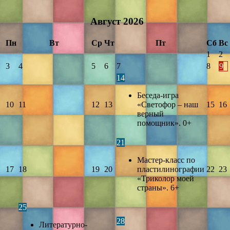
Август
2026
Пн
Вт
Ср
Чт
Пт
Сб
Вс
1
2
3
4
5
6
7
8
9
14
Беседа-игра
10
11
12
13
«Светофор – наш
15
16
верный
помощник». 0+
21
Мастер-класс по
17
18
19
20
пластилинографии
22
23
«Триколор моей
страны». 6+
25
28
Литературно-