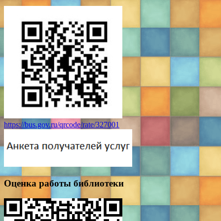
https://bus.gov.ru/qrcode/rate/327001
Оценка работы библиотеки