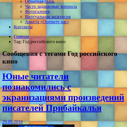
Обратная связь
Часто задаваемые вопросы
Фотогалерея
Виртуальная экскурсия
Анкета «Оцените нас»
Контакты
Главная
Tag: Год российского кино
Сообщения с тегами
Год российского
кино
Юные читатели
познакомились с
экранизациями произведений
писателей Прибайкалья
29.09.2016