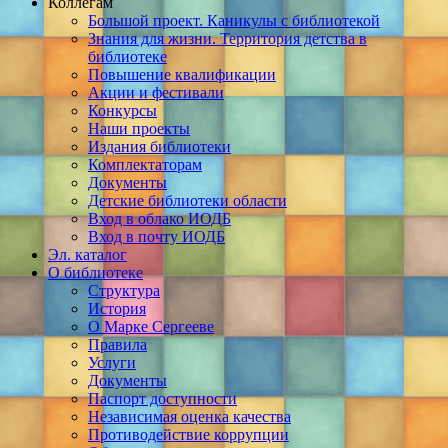
Коллегам
Большой проект. Каникулы с библиотекой
Знания для жизни. Территория детства в
библиотеке
Повышение квалификации
Акции и фестивали
Конкурсы
Наши проекты
Издания библиотеки
Комплектаторам
Документы
Детские библиотеки области
Вход в облако ИОДБ
Вход в почту ИОДБ
Эл. каталог
О библиотеке
Структура
История
О Марке Сергееве
Правила
Услуги
Документы
Паспорт доступности
Независимая оценка качества
Противодействие коррупции