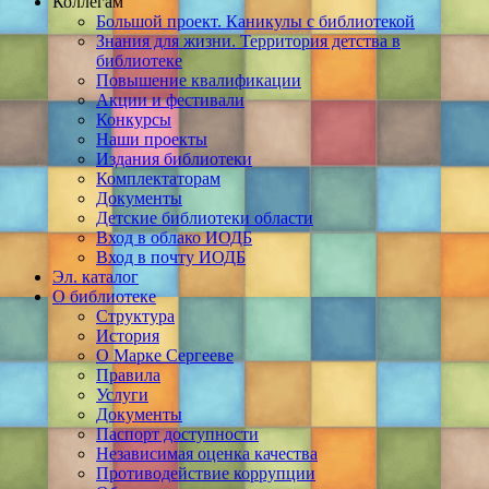
Коллегам
Большой проект. Каникулы с библиотекой
Знания для жизни. Территория детства в
библиотеке
Повышение квалификации
Акции и фестивали
Конкурсы
Наши проекты
Издания библиотеки
Комплектаторам
Документы
Детские библиотеки области
Вход в облако ИОДБ
Вход в почту ИОДБ
Эл. каталог
О библиотеке
Структура
История
О Марке Сергееве
Правила
Услуги
Документы
Паспорт доступности
Независимая оценка качества
Противодействие коррупции