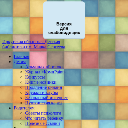
Версия
для
слабовидящих
Иркутская областная
Детская
библиотека
им. Марка Сергеева
Главная
Детям
Альманах «Росток»
Журнал «КомпPaint»
Конкурсы
Книги-новинки
Продление онлайн
Кружки и клубы
Безопасный интернет
Пушкинская карта
Родителям
Советы психолога
Что читать ребенку
Полезные ссылки