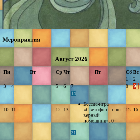
Мероприятия
Август
2026
Пн
Вт
Ср
Чт
Пт
Сб
Вс
1
2
3
4
5
6
7
8
9
14
Беседа-игра
10
11
12
13
«Светофор – наш
15
16
верный
помощник». 0+
21