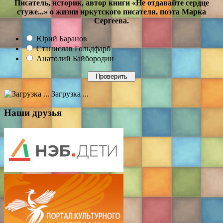
Писатель, историк, автор книги «Не отдавайте сердце
стуже...» о жизни иркутского писателя, поэта Марка
Сергеева.
Юрий Баранов
Станислав Гольдфарб
Анатолий Байбородин
Загрузка ...
Наши друзья