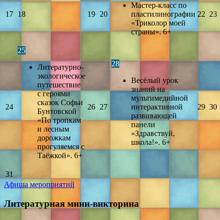
Мастер-класс по
17
18
19
20
пластилинографии
22
23
«Триколор моей
страны». 6+
25
28
Литературно-
экологическое
Весёлый урок
путешествие
знаний на
с героями
мультимедийной
сказок Софьи
24
26
27
интерактивной
29
30
Бунтовской
развивающей
«По тропкам
панели
и лесным
«Здравствуй,
дорожкам
школа!». 6+
прогуляемся с
Таёжкой». 6+
31
Афиша мероприятий
Литературная мини-викторина