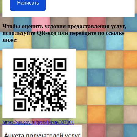
Написать
Чтобы оценить условия предоставления услуг,
используйте QR-код или перейдите по ссылке
ниже:
https://bus.gov.ru/qrcode/rate/327001