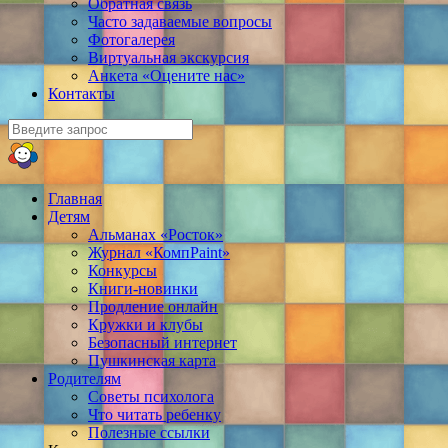
Обратная связь
Часто задаваемые вопросы
Фотогалерея
Виртуальная экскурсия
Анкета «Оцените нас»
Контакты
Главная
Детям
Альманах «Росток»
Журнал «КомпPaint»
Конкурсы
Книги-новинки
Продление онлайн
Кружки и клубы
Безопасный интернет
Пушкинская карта
Родителям
Советы психолога
Что читать ребенку
Полезные ссылки