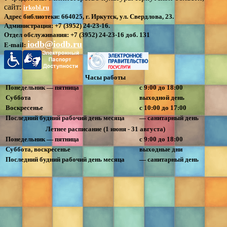
сайт:
irkobl.ru
Адрес библиотеки:
664025, г. Иркутск, ул. Свердлова, 23.
Администрация:
+7 (3952) 24-23-16.
Отдел обслуживания:
+7 (3952) 24-23-16 доб. 131
iodb@iodb.ru
E-mail:
Часы работы
Понедельник — пятница
с 9:00 до 18:00
Суббота
выходной день
Воскресенье
с 10:00 до 17:00
Последний будний рабочий день месяца
— санитарный день
Летнее расписание (1 июня - 31 августа)
Понедельник — пятница
с 9:00 до 18:00
Суббота, воскресенье
выходные дни
Последний будний рабочий день месяца
— санитарный день