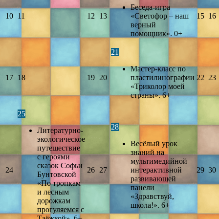
Беседа-игра
10
11
12
13
«Светофор – наш
15
16
верный
помощник». 0+
21
Мастер-класс по
17
18
19
20
пластилинографии
22
23
«Триколор моей
страны». 6+
25
28
Литературно-
экологическое
Весёлый урок
путешествие
знаний на
с героями
мультимедийной
сказок Софьи
24
26
27
интерактивной
29
30
Бунтовской
развивающей
«По тропкам
панели
и лесным
«Здравствуй,
дорожкам
школа!». 6+
прогуляемся с
Таёжкой». 6+