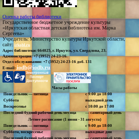
Оценка работы библиотеки
Государственное бюджетное учреждение культуры
«Иркутская областная детская библиотека им. Марка
Сергеева»
Учредитель: Министерство культуры Иркутской области,
сайт:
irkobl.ru
Адрес библиотеки:
664025, г. Иркутск, ул. Свердлова, 23.
Администрация:
+7 (3952) 24-23-16.
Отдел обслуживания:
+7 (3952) 24-23-16 доб. 131
iodb@iodb.ru
E-mail:
Часы работы
Понедельник — пятница
с 9:00 до 18:00
Суббота
выходной день
Воскресенье
с 10:00 до 17:00
Последний будний рабочий день месяца
— санитарный день
Летнее расписание (1 июня - 31 августа)
Понедельник — пятница
с 9:00 до 18:00
Суббота, воскресенье
выходные дни
Последний будний рабочий день месяца
— санитарный день