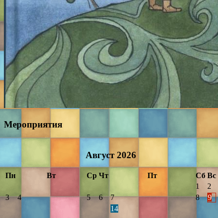
Мероприятия
Август
2026
Пн
Вт
Ср
Чт
Пт
Сб
Вс
1
2
3
4
5
6
7
8
9
14