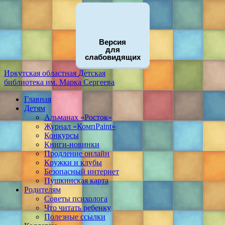
Версия
для
слабовидящих
Иркутская областная
Детская
библиотека
им. Марка Сергеева
Главная
Детям
Альманах «Росток»
Журнал «КомпPaint»
Конкурсы
Книги-новинки
Продление онлайн
Кружки и клубы
Безопасный интернет
Пушкинская карта
Родителям
Советы психолога
Что читать ребенку
Полезные ссылки