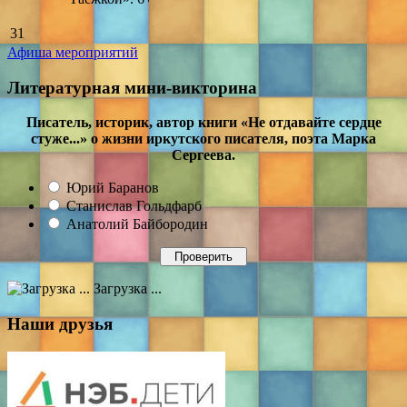
31
Афиша мероприятий
Литературная мини-викторина
Писатель, историк, автор книги «Не отдавайте сердце
стуже...» о жизни иркутского писателя, поэта Марка
Сергеева.
Юрий Баранов
Станислав Гольдфарб
Анатолий Байбородин
Загрузка ...
Наши друзья