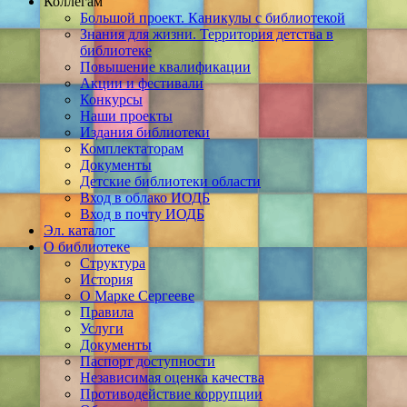
Коллегам
Большой проект. Каникулы с библиотекой
Знания для жизни. Территория детства в
библиотеке
Повышение квалификации
Акции и фестивали
Конкурсы
Наши проекты
Издания библиотеки
Комплектаторам
Документы
Детские библиотеки области
Вход в облако ИОДБ
Вход в почту ИОДБ
Эл. каталог
О библиотеке
Структура
История
О Марке Сергееве
Правила
Услуги
Документы
Паспорт доступности
Независимая оценка качества
Противодействие коррупции