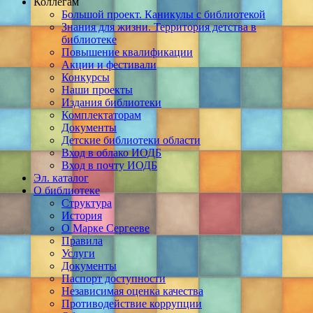
Коллегам
Большой проект. Каникулы с библиотекой
Знания для жизни. Территория детства в
библиотеке
Повышение квалификации
Акции и фестивали
Конкурсы
Наши проекты
Издания библиотеки
Комплектаторам
Документы
Детские библиотеки области
Вход в облако ИОДБ
Вход в почту ИОДБ
Эл. каталог
О библиотеке
Структура
История
О Марке Сергееве
Правила
Услуги
Документы
Паспорт доступности
Независимая оценка качества
Противодействие коррупции