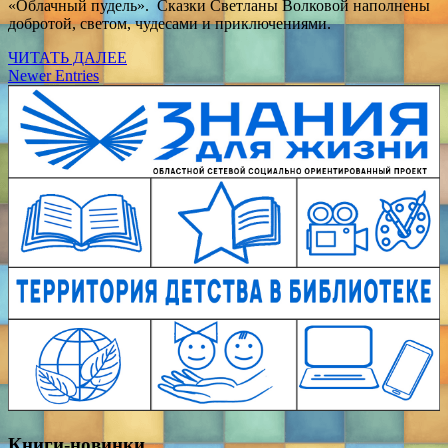
«Облачный пудель». Сказки Светланы Волковой наполнены
добротой, светом, чудесами и приключениями.
ЧИТАТЬ ДАЛЕЕ
Newer Entries
Книги-новинки