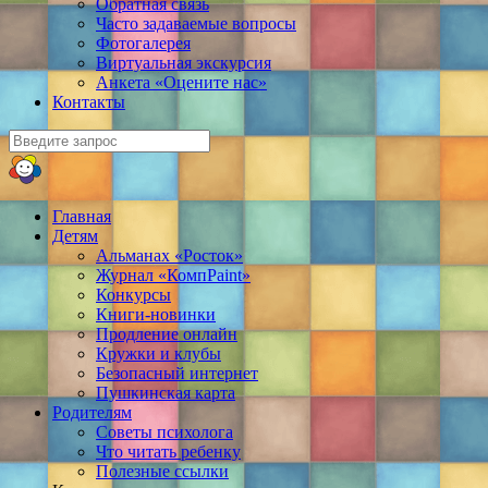
Обратная связь
Часто задаваемые вопросы
Фотогалерея
Виртуальная экскурсия
Анкета «Оцените нас»
Контакты
Главная
Детям
Альманах «Росток»
Журнал «КомпPaint»
Конкурсы
Книги-новинки
Продление онлайн
Кружки и клубы
Безопасный интернет
Пушкинская карта
Родителям
Советы психолога
Что читать ребенку
Полезные ссылки