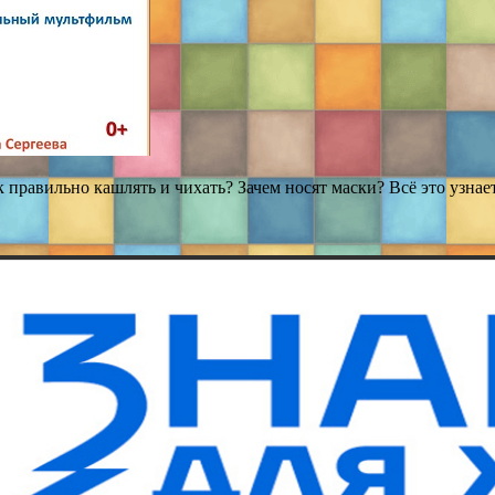
к правильно кашлять и чихать? Зачем носят маски? Всё это узна