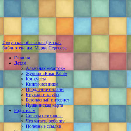
Иркутская областная
Детская
библиотека
им. Марка Сергеева
Главная
Детям
Альманах «Росток»
Журнал «КомпPaint»
Конкурсы
Книги-новинки
Продление онлайн
Кружки и клубы
Безопасный интернет
Пушкинская карта
Родителям
Советы психолога
Что читать ребенку
Полезные ссылки