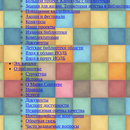
Большой проект. Каникулы с библиотекой
Знания для жизни. Территория детства в библиотек
Повышение квалификации
Акции и фестивали
Конкурсы
Наши проекты
Издания библиотеки
Комплектаторам
Документы
Детские библиотеки области
Вход в облако ИОДБ
Вход в почту ИОДБ
Эл. каталог
О библиотеке
Структура
История
О Марке Сергееве
Правила
Услуги
Документы
Паспорт доступности
Независимая оценка качества
Противодействие коррупции
Обратная связь
Часто задаваемые вопросы