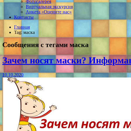
Фотогалерея
Виртуальная экскурсия
Анкета «Оцените нас»
Контакты
Главная
Tag: маска
Сообщения с тегами
маска
Зачем носят маски? Информа
10.10.2020