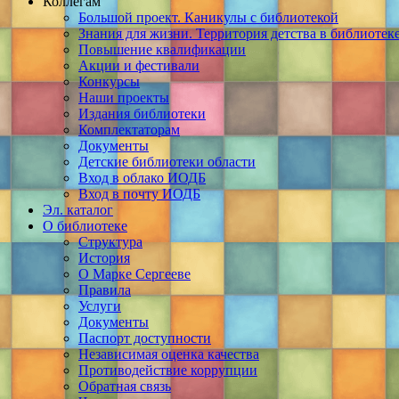
Коллегам
Большой проект. Каникулы с библиотекой
Знания для жизни. Территория детства в библиотек
Повышение квалификации
Акции и фестивали
Конкурсы
Наши проекты
Издания библиотеки
Комплектаторам
Документы
Детские библиотеки области
Вход в облако ИОДБ
Вход в почту ИОДБ
Эл. каталог
О библиотеке
Структура
История
О Марке Сергееве
Правила
Услуги
Документы
Паспорт доступности
Независимая оценка качества
Противодействие коррупции
Обратная связь