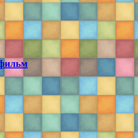
тфильм