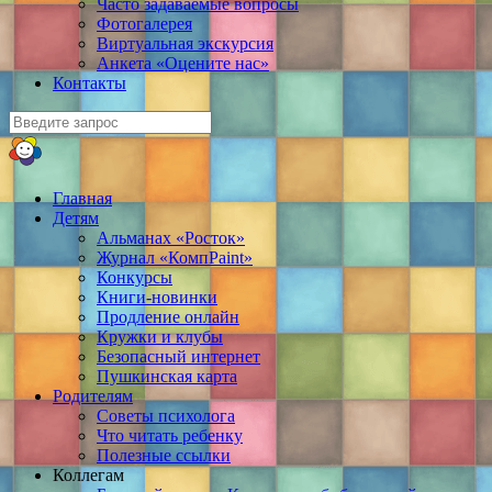
Часто задаваемые вопросы
Фотогалерея
Виртуальная экскурсия
Анкета «Оцените нас»
Контакты
Главная
Детям
Альманах «Росток»
Журнал «КомпPaint»
Конкурсы
Книги-новинки
Продление онлайн
Кружки и клубы
Безопасный интернет
Пушкинская карта
Родителям
Советы психолога
Что читать ребенку
Полезные ссылки
Коллегам