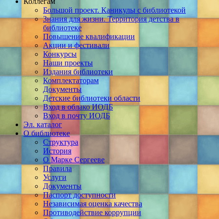
Коллегам
Большой проект. Каникулы с библиотекой
Знания для жизни. Территория детства в
библиотеке
Повышение квалификации
Акции и фестивали
Конкурсы
Наши проекты
Издания библиотеки
Комплектаторам
Документы
Детские библиотеки области
Вход в облако ИОДБ
Вход в почту ИОДБ
Эл. каталог
О библиотеке
Структура
История
О Марке Сергееве
Правила
Услуги
Документы
Паспорт доступности
Независимая оценка качества
Противодействие коррупции