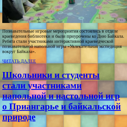
Познавательные игровые мероприятия состоялись в отделе
краеведения библиотеки и были приурочены ко Дню Байкала.
Ребята стали участниками интерактивной краеведческой
познавательной напольной игры «Увлекательная экспедиция
вокруг Байкала».
ЧИТАТЬ ДАЛЕЕ
Школьники и студенты
стали участниками
напольной и настольной игр
о Приангарье и байкальской
природе