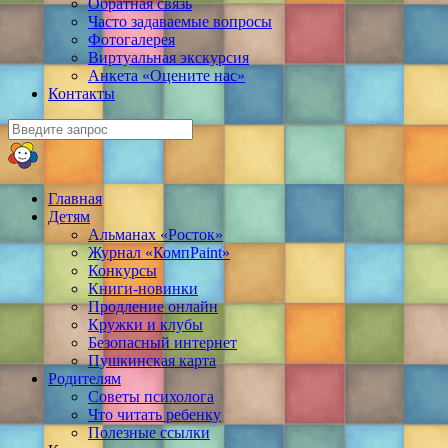
Обратная связь
Часто задаваемые вопросы
Фотогалерея
Виртуальная экскурсия
Анкета «Оцените нас»
Контакты
Главная
Детям
Альманах «Росток»
Журнал «КомпPaint»
Конкурсы
Книги-новинки
Продление онлайн
Кружки и клубы
Безопасный интернет
Пушкинская карта
Родителям
Советы психолога
Что читать ребенку
Полезные ссылки