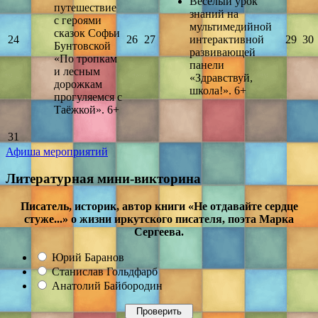
Весёлый урок
путешествие
знаний на
с героями
мультимедийной
сказок Софьи
24
26
27
интерактивной
29
30
Бунтовской
развивающей
«По тропкам
панели
и лесным
«Здравствуй,
дорожкам
школа!». 6+
прогуляемся с
Таёжкой». 6+
31
Афиша мероприятий
Литературная мини-викторина
Писатель, историк, автор книги «Не отдавайте сердце
стуже...» о жизни иркутского писателя, поэта Марка
Сергеева.
Юрий Баранов
Станислав Гольдфарб
Анатолий Байбородин