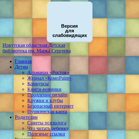
Версия
для
слабовидящих
Иркутская областная
Детская
библиотека
им. Марка Сергеева
Главная
Детям
Альманах «Росток»
Журнал «КомпPaint»
Конкурсы
Книги-новинки
Продление онлайн
Кружки и клубы
Безопасный интернет
Пушкинская карта
Родителям
Советы психолога
Что читать ребенку
Полезные ссылки