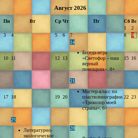
Август
2026
Пн
Вт
Ср
Чт
Пт
Сб
Вс
1
2
3
4
5
6
7
8
9
14
Беседа-игра
10
11
12
13
«Светофор – наш
15
16
верный
помощник». 0+
21
Мастер-класс по
17
18
19
20
пластилинографии
22
23
«Триколор моей
страны». 6+
25
28
Литературно-
экологическое