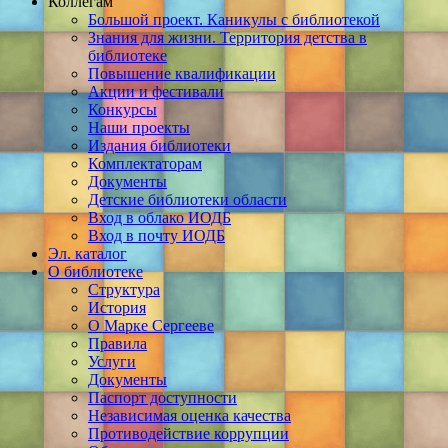
Коллегам
Большой проект. Каникулы с библиотекой
Знания для жизни. Территория детства в
библиотеке
Повышение квалификации
Акции и фестивали
Конкурсы
Наши проекты
Издания библиотеки
Комплектаторам
Документы
Детские библиотеки области
Вход в облако ИОДБ
Вход в почту ИОДБ
Эл. каталог
О библиотеке
Структура
История
О Марке Сергееве
Правила
Услуги
Документы
Паспорт доступности
Независимая оценка качества
Противодействие коррупции