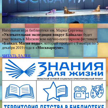
Напольная игра библиотеки им. Марка Сергеева
«Увлекательная экспедиция вокруг Байкала»
будет
участвовать в Московском научно-популярном фестивале
«Байкал. Магия воды»
, который пройдет с 9 ноября по 5
декабря 2019 года в
«Москвариуме»
.
ЧИТАТЬ ДАЛЕЕ