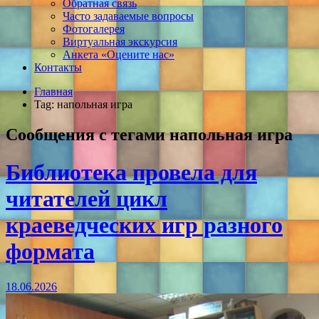
Обратная связь
Часто задаваемые вопросы
Фотогалерея
Виртуальная экскурсия
Анкета «Оцените нас»
Контакты
Главная
Tag: напольная игра
Сообщения с тегами
напольная игра
Библиотека провела для
читателей цикл
краеведческих игр разного
формата
18.06.2026