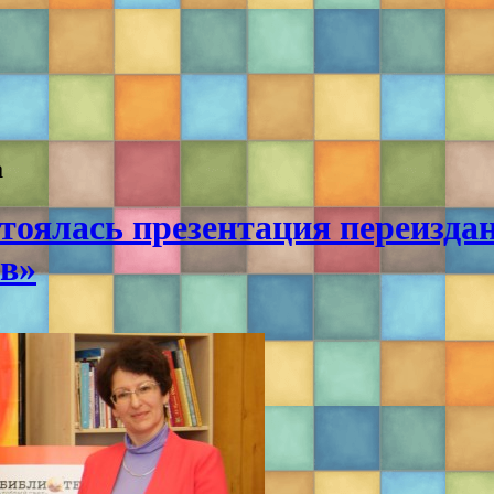
а
стоялась презентация переизд
ов»