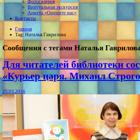
Фотогалерея
Виртуальная экскурсия
Анкета «Оцените нас»
Контакты
Главная
Tag: Наталья Гаврилова
Сообщения с тегами
Наталья Гаврилов
Для читателей библиотеки со
«Курьер царя. Михаил Строг
25.03.2016