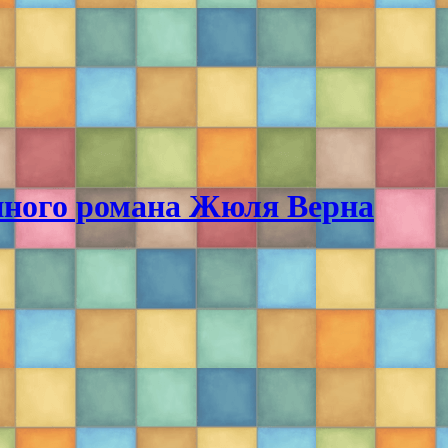
анного романа Жюля Верна