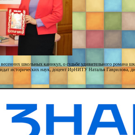
 весенних школьных каникул, о судьбе удивительного романа шк
дидат исторических наук, доцент ИрНИТУ Наталья Гаврилова, ди