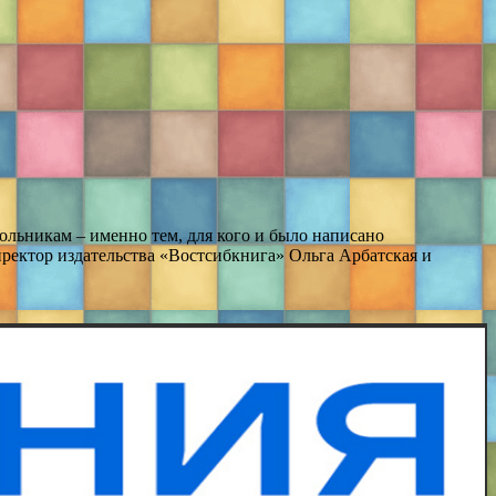
ольникам – именно тем, для кого и было написано
ректор издательства «Востсибкнига» Ольга Арбатская и