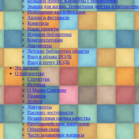
Большой проект. Каникулы с библиотекой
Знания для жизни. Территория детства в библиотек
Повышение квалификации
Акции и фестивали
Конкурсы
Наши проекты
Издания библиотеки
Комплектаторам
Документы
Детские библиотеки области
Вход в облако ИОДБ
Вход в почту ИОДБ
Эл. каталог
О библиотеке
Структура
История
О Марке Сергееве
Правила
Услуги
Документы
Паспорт доступности
Независимая оценка качества
Противодействие коррупции
Обратная связь
Часто задаваемые вопросы