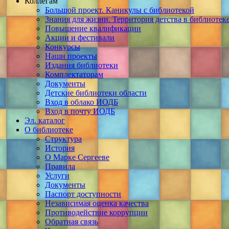
Коллегам
Большой проект. Каникулы с библиотекой
Знания для жизни. Территория детства в библиотек
Повышение квалификации
Акции и фестивали
Конкурсы
Наши проекты
Издания библиотеки
Комплектаторам
Документы
Детские библиотеки области
Вход в облако ИОДБ
Вход в почту ИОДБ
Эл. каталог
О библиотеке
Структура
История
О Марке Сергееве
Правила
Услуги
Документы
Паспорт доступности
Независимая оценка качества
Противодействие коррупции
Обратная связь