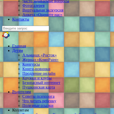
Часто задаваемые вопросы
Фотогалерея
Виртуальная экскурсия
Анкета «Оцените нас»
Контакты
Главная
Детям
Альманах «Росток»
Журнал «КомпPaint»
Конкурсы
Книги-новинки
Продление онлайн
Кружки и клубы
Безопасный интернет
Пушкинская карта
Родителям
Советы психолога
Что читать ребенку
Полезные ссылки
Коллегам