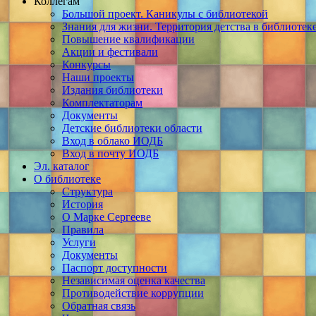
Коллегам
Большой проект. Каникулы с библиотекой
Знания для жизни. Территория детства в библиотек
Повышение квалификации
Акции и фестивали
Конкурсы
Наши проекты
Издания библиотеки
Комплектаторам
Документы
Детские библиотеки области
Вход в облако ИОДБ
Вход в почту ИОДБ
Эл. каталог
О библиотеке
Структура
История
О Марке Сергееве
Правила
Услуги
Документы
Паспорт доступности
Независимая оценка качества
Противодействие коррупции
Обратная связь