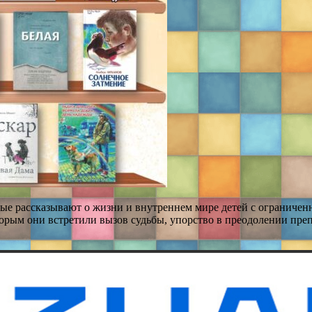
рые рассказывают о жизни и внутреннем мире детей с ограниче
торым они встретили вызов судьбы, упорство в преодолении преп