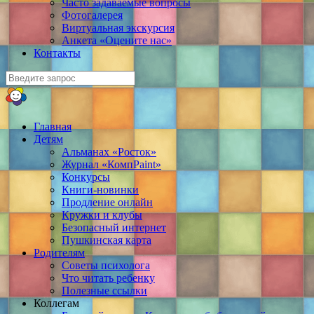
Часто задаваемые вопросы
Фотогалерея
Виртуальная экскурсия
Анкета «Оцените нас»
Контакты
Главная
Детям
Альманах «Росток»
Журнал «КомпPaint»
Конкурсы
Книги-новинки
Продление онлайн
Кружки и клубы
Безопасный интернет
Пушкинская карта
Родителям
Советы психолога
Что читать ребенку
Полезные ссылки
Коллегам