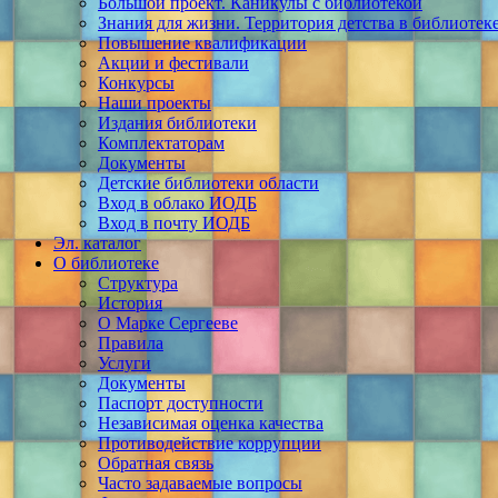
Большой проект. Каникулы с библиотекой
Знания для жизни. Территория детства в библиотек
Повышение квалификации
Акции и фестивали
Конкурсы
Наши проекты
Издания библиотеки
Комплектаторам
Документы
Детские библиотеки области
Вход в облако ИОДБ
Вход в почту ИОДБ
Эл. каталог
О библиотеке
Структура
История
О Марке Сергееве
Правила
Услуги
Документы
Паспорт доступности
Независимая оценка качества
Противодействие коррупции
Обратная связь
Часто задаваемые вопросы