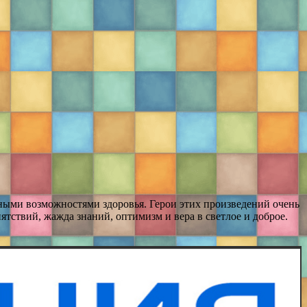
нными возможностями здоровья. Герои этих произведений очень
ятствий, жажда знаний, оптимизм и вера в светлое и доброе.