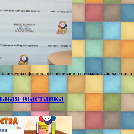
библиотечных фондов: обеспыливанию и влажной уборке книг и
льная выставка