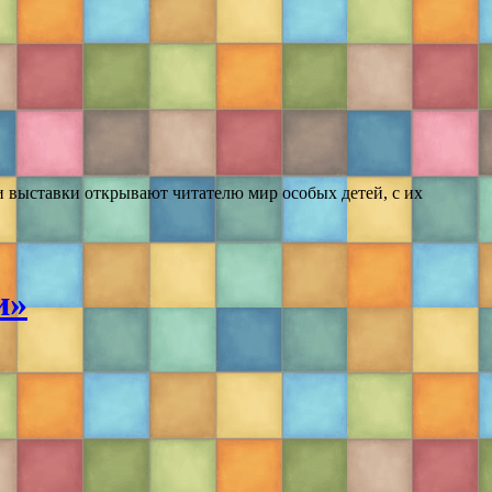
ги выставки открывают читателю мир особых детей, с их
и»