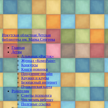
Иркутская областная
Детская
библиотека
им. Марка Сергеева
Главная
Детям
Альманах «Росток»
Журнал «КомпPaint»
Конкурсы
Книги-новинки
Продление онлайн
Кружки и клубы
Безопасный интернет
Пушкинская карта
Родителям
Советы психолога
Что читать ребенку
Полезные ссылки