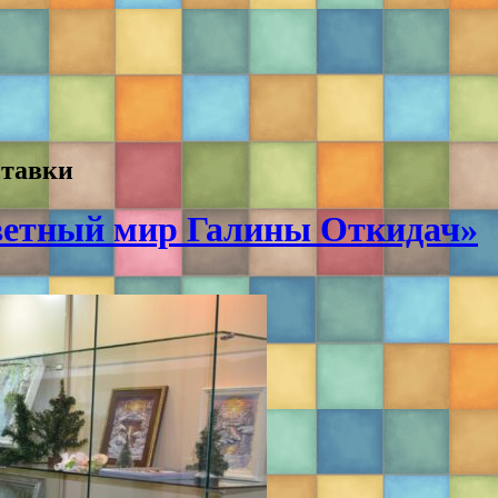
ставки
ветный мир Галины Откидач»