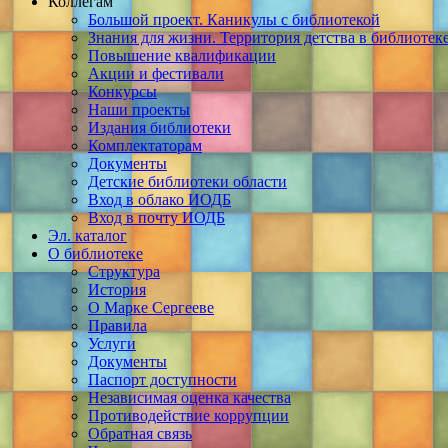
Коллегам
Большой проект. Каникулы с библиотекой
Знания для жизни. Территория детства в библиотек
Повышение квалификации
Акции и фестивали
Конкурсы
Наши проекты
Издания библиотеки
Комплектаторам
Документы
Детские библиотеки области
Вход в облако ИОДБ
Вход в почту ИОДБ
Эл. каталог
О библиотеке
Структура
История
О Марке Сергееве
Правила
Услуги
Документы
Паспорт доступности
Независимая оценка качества
Противодействие коррупции
Обратная связь