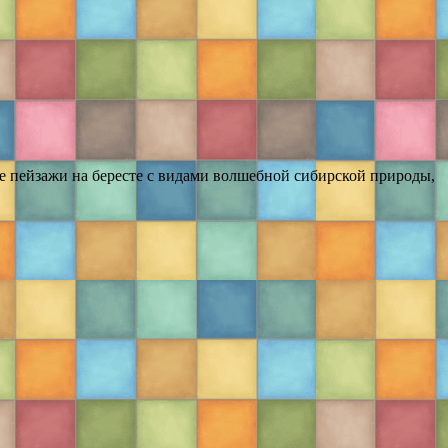
е пейзажи на бересте с видами волшебной сибирской природы,