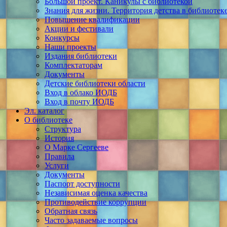
Большой проект. Каникулы с библиотекой
Знания для жизни. Территория детства в библиотек
Повышение квалификации
Акции и фестивали
Конкурсы
Наши проекты
Издания библиотеки
Комплектаторам
Документы
Детские библиотеки области
Вход в облако ИОДБ
Вход в почту ИОДБ
Эл. каталог
О библиотеке
Структура
История
О Марке Сергееве
Правила
Услуги
Документы
Паспорт доступности
Независимая оценка качества
Противодействие коррупции
Обратная связь
Часто задаваемые вопросы