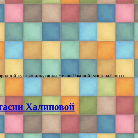
ародной куклы» иркутянки Нелли Раковой, мастера Союза
тасии Халиповой