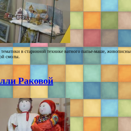
 тематики в старинной технике ватного папье-маше, живописны
ой смолы.
елли Раковой