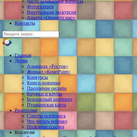
Часто задаваемые вопросы
Фотогалерея
Виртуальная экскурсия
Анкета «Оцените нас»
Контакты
Главная
Детям
Альманах «Росток»
Журнал «КомпPaint»
Конкурсы
Книги-новинки
Продление онлайн
Кружки и клубы
Безопасный интернет
Пушкинская карта
Родителям
Советы психолога
Что читать ребенку
Полезные ссылки
Коллегам