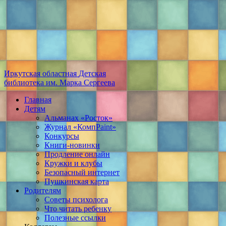
Иркутская областная
Детская
библиотека
им. Марка Сергеева
Главная
Детям
Альманах «Росток»
Журнал «КомпPaint»
Конкурсы
Книги-новинки
Продление онлайн
Кружки и клубы
Безопасный интернет
Пушкинская карта
Родителям
Советы психолога
Что читать ребенку
Полезные ссылки