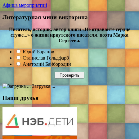
Афиша мероприятий
Литературная мини-викторина
Писатель, историк, автор книги «Не отдавайте сердце
стуже...» о жизни иркутского писателя, поэта Марка
Сергеева.
Юрий Баранов
Станислав Гольдфарб
Анатолий Байбородин
Загрузка ...
Наши друзья