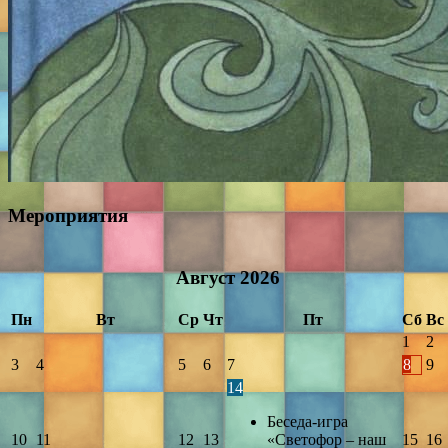
Мероприятия
Август
2026
Пн
Вт
Ср
Чт
Пт
Сб
Вс
1
2
3
4
5
6
7
8
9
14
Беседа-игра
10
11
12
13
«Светофор – наш
15
16