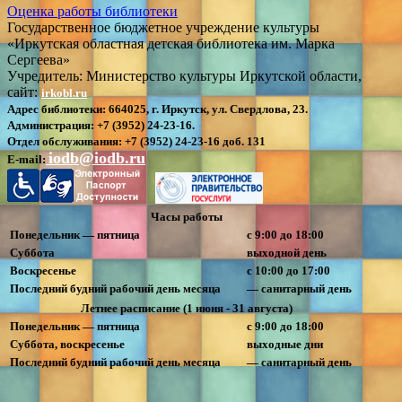
Оценка работы библиотеки
Государственное бюджетное учреждение культуры
«Иркутская областная детская библиотека им. Марка
Сергеева»
Учредитель: Министерство культуры Иркутской области,
сайт:
irkobl.ru
Адрес библиотеки:
664025, г. Иркутск, ул. Свердлова, 23.
Администрация:
+7 (3952) 24-23-16.
Отдел обслуживания:
+7 (3952) 24-23-16 доб. 131
iodb@iodb.ru
E-mail:
Часы работы
Понедельник — пятница
с 9:00 до 18:00
Суббота
выходной день
Воскресенье
с 10:00 до 17:00
Последний будний рабочий день месяца
— санитарный день
Летнее расписание (1 июня - 31 августа)
Понедельник — пятница
с 9:00 до 18:00
Суббота, воскресенье
выходные дни
Последний будний рабочий день месяца
— санитарный день