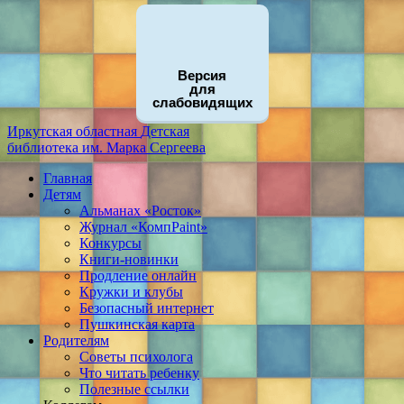
Версия
для
слабовидящих
Иркутская областная
Детская
библиотека
им. Марка Сергеева
Главная
Детям
Альманах «Росток»
Журнал «КомпPaint»
Конкурсы
Книги-новинки
Продление онлайн
Кружки и клубы
Безопасный интернет
Пушкинская карта
Родителям
Советы психолога
Что читать ребенку
Полезные ссылки