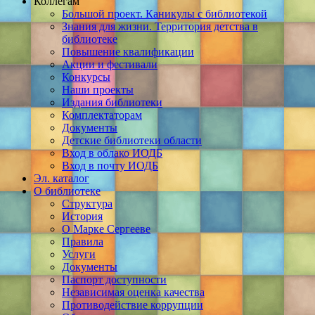
Коллегам
Большой проект. Каникулы с библиотекой
Знания для жизни. Территория детства в
библиотеке
Повышение квалификации
Акции и фестивали
Конкурсы
Наши проекты
Издания библиотеки
Комплектаторам
Документы
Детские библиотеки области
Вход в облако ИОДБ
Вход в почту ИОДБ
Эл. каталог
О библиотеке
Структура
История
О Марке Сергееве
Правила
Услуги
Документы
Паспорт доступности
Независимая оценка качества
Противодействие коррупции