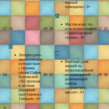
верный
помощник». 0+
21
Мастер-класс по
17
18
19
20
пластилинографии
22
23
«Триколор моей
страны». 6+
25
28
Литературно-
экологическое
Весёлый урок
путешествие
знаний на
с героями
мультимедийной
сказок Софьи
24
26
27
интерактивной
29
30
Бунтовской
развивающей
«По тропкам
панели
и лесным
«Здравствуй,
дорожкам
школа!». 6+
прогуляемся с
Таёжкой». 6+
31