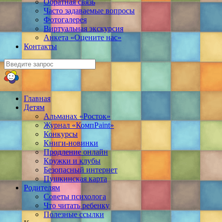
Обратная связь
Часто задаваемые вопросы
Фотогалерея
Виртуальная экскурсия
Анкета «Оцените нас»
Контакты
Главная
Детям
Альманах «Росток»
Журнал «КомпPaint»
Конкурсы
Книги-новинки
Продление онлайн
Кружки и клубы
Безопасный интернет
Пушкинская карта
Родителям
Советы психолога
Что читать ребенку
Полезные ссылки