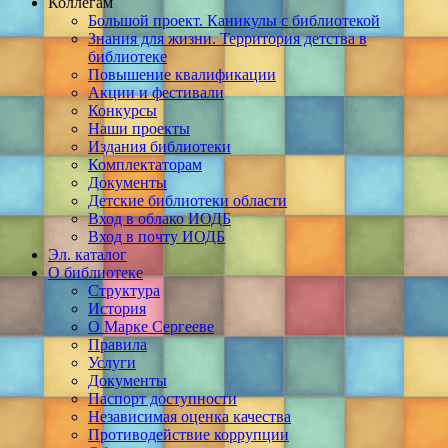
Коллегам
Большой проект. Каникулы с библиотекой
Знания для жизни. Территория детства в
библиотеке
Повышение квалификации
Акции и фестивали
Конкурсы
Наши проекты
Издания библиотеки
Комплектаторам
Документы
Детские библиотеки области
Вход в облако ИОДБ
Вход в почту ИОДБ
Эл. каталог
О библиотеке
Структура
История
О Марке Сергееве
Правила
Услуги
Документы
Паспорт доступности
Независимая оценка качества
Противодействие коррупции