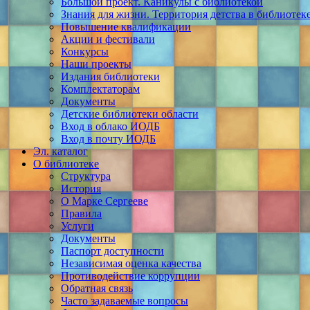
Большой проект. Каникулы с библиотекой
Знания для жизни. Территория детства в библиотек
Повышение квалификации
Акции и фестивали
Конкурсы
Наши проекты
Издания библиотеки
Комплектаторам
Документы
Детские библиотеки области
Вход в облако ИОДБ
Вход в почту ИОДБ
Эл. каталог
О библиотеке
Структура
История
О Марке Сергееве
Правила
Услуги
Документы
Паспорт доступности
Независимая оценка качества
Противодействие коррупции
Обратная связь
Часто задаваемые вопросы