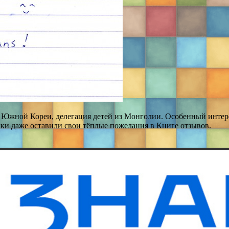
 Южной Кореи, делегация детей из Монголии. Особенный интере
ки даже оставили свои тёплые пожелания в Книге отзывов.