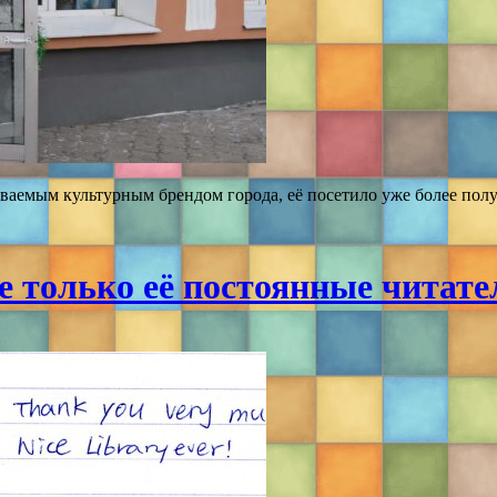
аваемым культурным брендом города, её посетило уже более пол
 только её постоянные читатели