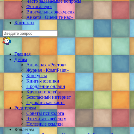
Часто задаваемые вопросы
Фотогалерея
Виртуальная экскурсия
Анкета «Оцените нас»
Контакты
Главная
Детям
Альманах «Росток»
Журнал «КомпPaint»
Конкурсы
Книги-новинки
Продление онлайн
Кружки и клубы
Безопасный интернет
Пушкинская карта
Родителям
Советы психолога
Что читать ребенку
Полезные ссылки
Коллегам