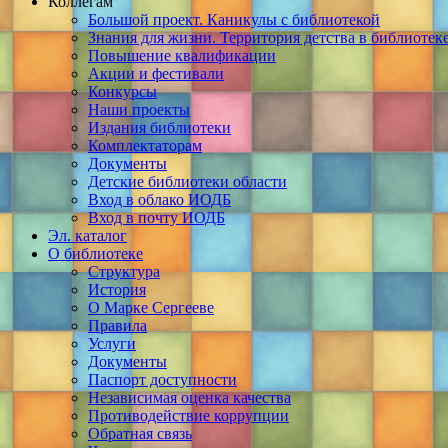
Коллегам
Большой проект. Каникулы с библиотекой
Знания для жизни. Территория детства в библиотек
Повышение квалификации
Акции и фестивали
Конкурсы
Наши проекты
Издания библиотеки
Комплектаторам
Документы
Детские библиотеки области
Вход в облако ИОДБ
Вход в почту ИОДБ
Эл. каталог
О библиотеке
Структура
История
О Марке Сергееве
Правила
Услуги
Документы
Паспорт доступности
Независимая оценка качества
Противодействие коррупции
Обратная связь