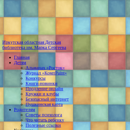
Иркутская областная
Детская
библиотека
им. Марка Сергеева
Главная
Детям
Альманах «Росток»
Журнал «КомпPaint»
Конкурсы
Книги-новинки
Продление онлайн
Кружки и клубы
Безопасный интернет
Пушкинская карта
Родителям
Советы психолога
Что читать ребенку
Полезные ссылки