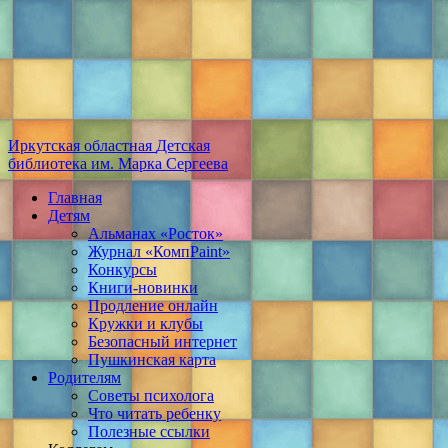
Иркутская областная
Детская
библиотека
им. Марка Сергеева
Главная
Детям
Альманах «Росток»
Журнал «КомпPaint»
Конкурсы
Книги-новинки
Продление онлайн
Кружки и клубы
Безопасный интернет
Пушкинская карта
Родителям
Советы психолога
Что читать ребенку
Полезные ссылки