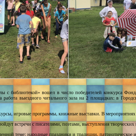
лы с библиотекой» вошел в число победителей конкурса Фонда
а работа выездного читального зала на 2 площадках: в Город
урсы, игровые программы, книжные выставки. В мероприятиях 
Пройдут встречи с писателями, поэтами, выступления творческих 
ленной теме: народные праздники и традиции, патриотическое и