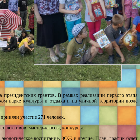
 президентских грантов. В рамках реализации первого этапа
ском парке культуры и отдыха и на уличной территории возле
приняли участие 271 человек.
коллективов, мастер-классы, конкурсы.
 экологическое воспитание, ЗОЖ и другие. План- график будет