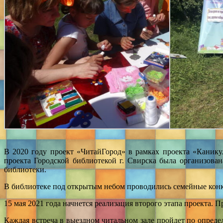
В 2020 году проект «ЧитайГород» в рамках проекта «Канику
проекта Городской библиотекой г. Свирска была организован
библиотеки.
В библиотеке под открытым небом проводились семейные конк
15 мая 2021 года начнется реализация второго этапа проекта. 
Каждая встреча в выездном читальном зале пройдет по опреде