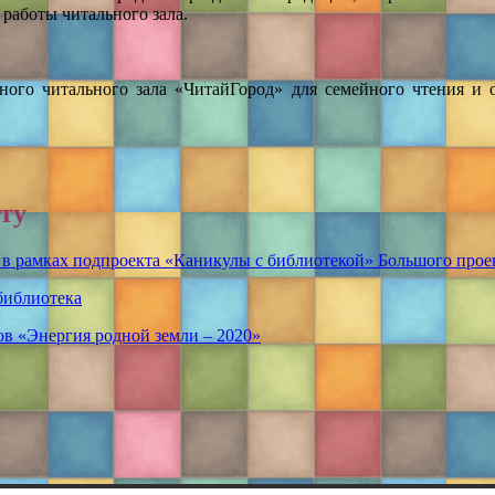
 работы читального зала.
дного читального зала «ЧитайГород» для семейного чтения и
ту
 рамках подпроекта «Каникулы с библиотекой» Большого прое
библиотека
ов «Энергия родной земли – 2020»