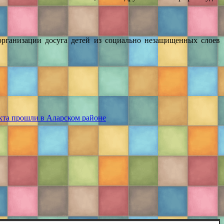
 организации досуга детей из социально незащищенных слоев
кта прошли в Аларском районе