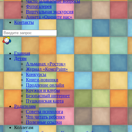
Часто задаваемые вопросы
Фотогалерея
Виртуальная экскурсия
Анкета «Оцените нас»
Контакты
Главная
Детям
Альманах «Росток»
Журнал «КомпPaint»
Конкурсы
Книги-новинки
Продление онлайн
Кружки и клубы
Безопасный интернет
Пушкинская карта
Родителям
Советы психолога
Что читать ребенку
Полезные ссылки
Коллегам