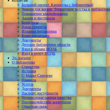
Коллегам
Большой проект. Каникулы с библиотекой
Знания для жизни. Территория детства в библиотек
Повышение квалификации
Акции и фестивали
Конкурсы
Наши проекты
Издания библиотеки
Комплектаторам
Документы
Детские библиотеки области
Вход в облако ИОДБ
Вход в почту ИОДБ
Эл. каталог
О библиотеке
Структура
История
О Марке Сергееве
Правила
Услуги
Документы
Паспорт доступности
Независимая оценка качества
Противодействие коррупции
Обратная связь