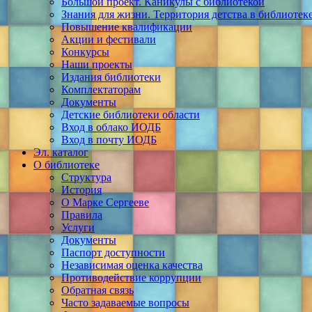
Большой проект. Каникулы с библиотекой
Знания для жизни. Территория детства в библиотек
Повышение квалификации
Акции и фестивали
Конкурсы
Наши проекты
Издания библиотеки
Комплектаторам
Документы
Детские библиотеки области
Вход в облако ИОДБ
Вход в почту ИОДБ
Эл. каталог
О библиотеке
Структура
История
О Марке Сергееве
Правила
Услуги
Документы
Паспорт доступности
Независимая оценка качества
Противодействие коррупции
Обратная связь
Часто задаваемые вопросы