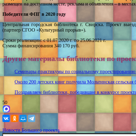
размещен на доступном месте, реклама и объявления – в местах
Победители ФПГ в 2020 году
Центральная городская библиотека г. Свирска. Проект выез
(партнер СГОО «Культурный прорыв»).
Сроки реализации: с 01.07.2020 г. по 25.06.2021 г.
Сумма финансирования 340 170 руб.
Другие материалы библиотеки по проек
Семинары-практикумы по социальному проектированию в
Около 200 детских книг получила Мольтинская сельская 
Поздравляем библиотеки, победившие в конкурсе проект
50
Новости Большого проекта