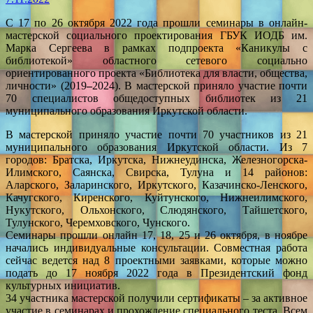
С 17 по 26 октября 2022 года прошли семинары в онлайн-
мастерской социального проектирования ГБУК ИОДБ им.
Марка Сергеева в рамках подпроекта «Каникулы с
библиотекой» областного сетевого социально
ориентированного проекта «Библиотека для власти, общества,
личности» (2019
–
2024). В мастерской приняло участие почти
70 специалистов общедоступных библиотек из 21
муниципального образования Иркутской области.
В мастерской приняло участие почти 70 участников из 21
муниципального образования Иркутской области. Из 7
городов: Братска, Иркутска, Нижнеудинска, Железногорска-
Илимского, Саянска, Свирска, Тулуна и 14 районов:
Аларского, Заларинского, Иркутского, Казачинско-Ленского,
Качугского, Киренского, Куйтунского, Нижнеилимского,
Нукутского, Ольхонского, Слюдянского, Тайшетского,
Тулунского, Черемховского, Чунского.
Семинары прошли онлайн 17, 18, 25 и 26 октября, в ноябре
начались индивидуальные консультации. Совместная работа
сейчас ведется над 8 проектными заявками, которые можно
подать до 17 ноября 2022 года в Президентский фонд
культурных инициатив.
34 участника мастерской получили сертификаты – за активное
участие в семинарах и прохождение специального теста. Всем