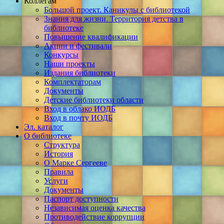
Коллегам
Большой проект. Каникулы с библиотекой
Знания для жизни. Территория детства в
библиотеке
Повышение квалификации
Акции и фестивали
Конкурсы
Наши проекты
Издания библиотеки
Комплектаторам
Документы
Детские библиотеки области
Вход в облако ИОДБ
Вход в почту ИОДБ
Эл. каталог
О библиотеке
Структура
История
О Марке Сергееве
Правила
Услуги
Документы
Паспорт доступности
Независимая оценка качества
Противодействие коррупции