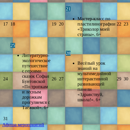
21
Мастер-класс по
17
18
19
20
пластилинографии
22
23
«Триколор моей
страны». 6+
25
28
Литературно-
экологическое
Весёлый урок
путешествие
знаний на
с героями
мультимедийной
сказок Софьи
24
26
27
интерактивной
29
30
Бунтовской
развивающей
«По тропкам
панели
и лесным
«Здравствуй,
дорожкам
школа!». 6+
прогуляемся с
Таёжкой». 6+
31
Афиша мероприятий