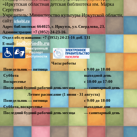
«Иркутская областная детская библиотека им. Марка
Сергеева»
Учредитель: Министерство культуры Иркутской области,
сайт:
irkobl.ru
Адрес библиотеки:
664025, г. Иркутск, ул. Свердлова, 23.
Администрация:
+7 (3952) 24-23-16.
Отдел обслуживания:
+7 (3952) 24-23-16 доб. 131
iodb@iodb.ru
E-mail:
Часы работы
Понедельник — пятница
с 9:00 до 18:00
Суббота
выходной день
Воскресенье
с 10:00 до 17:00
Последний будний рабочий день месяца
— санитарный день
Летнее расписание (1 июня - 31 августа)
Понедельник — пятница
с 9:00 до 18:00
Суббота, воскресенье
выходные дни
Последний будний рабочий день месяца
— санитарный день