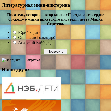
Литературная мини-викторина
Писатель, историк, автор книги «Не отдавайте сердце
стуже...» о жизни иркутского писателя, поэта Марка
Сергеева.
Юрий Баранов
Станислав Гольдфарб
Анатолий Байбородин
Загрузка ...
Наши друзья