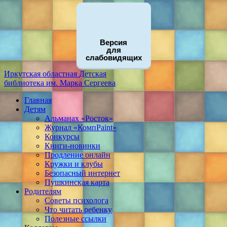
Версия
для
слабовидящих
Иркутская областная
Детская
библиотека
им. Марка Сергеева
Главная
Детям
Альманах «Росток»
Журнал «КомпPaint»
Конкурсы
Книги-новинки
Продление онлайн
Кружки и клубы
Безопасный интернет
Пушкинская карта
Родителям
Советы психолога
Что читать ребенку
Полезные ссылки