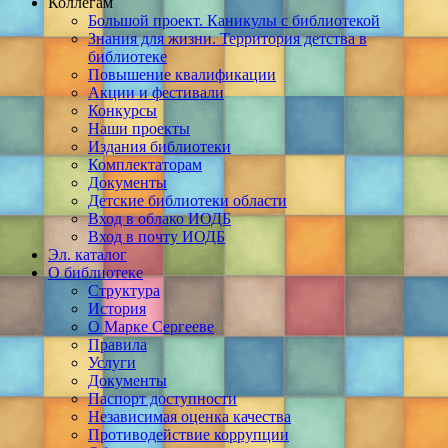
Коллегам
Большой проект. Каникулы с библиотекой
Знания для жизни. Территория детства в
библиотеке
Повышение квалификации
Акции и фестивали
Конкурсы
Наши проекты
Издания библиотеки
Комплектаторам
Документы
Детские библиотеки области
Вход в облако ИОДБ
Вход в почту ИОДБ
Эл. каталог
О библиотеке
Структура
История
О Марке Сергееве
Правила
Услуги
Документы
Паспорт доступности
Независимая оценка качества
Противодействие коррупции