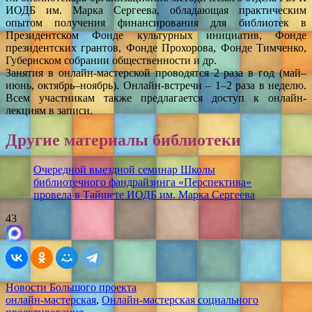
ИОДБ им. Марка Сергеева, обладающая практическим
опытом получения финансирования для библиотек в
Президентском Фонде культурных инициатив, Фонде
президентских грантов, Фонде Прохорова, Фонде Тимченко,
Губернском собрании общественности и др.
Занятия в онлайн-мастерской проводятся 2 раза в год (май–
июнь, октябрь–ноябрь). Онлайн-встречи – 1–2 раза в неделю.
Всем участникам также предлагается доступ к онлайн-
лекциям в записи.
Другие материалы библиотеки
Очередной выездной семинар Школы
библиотечного фандрайзинга «Перспектива»
провела в Тайшете ИОДБ им. Марка Сергеева
43
Новости Большого проекта
онлайн-мастерская
,
Онлайн-мастерская социального