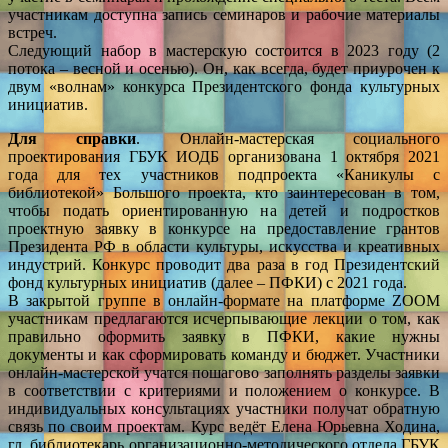
участникам доступна запись семинаров и рабочие материалы
встреч.
Следующий набор в мастерскую состоится в 2023 году (2
потока – весной и осенью). Он, как всегда, будет приурочен к
двум «волнам» конкурса Президентского фонда культурных
инициатив.
Для справки
. Онлайн-мастерская социального
проектирования ГБУК ИОДБ организована 1 октября 2021
года для тех участников подпроекта «Каникулы с
библиотекой» Большого проекта, кто заинтересован в том,
чтобы подать ориентированную на детей и подростков
проектную заявку в конкурсе на предоставление грантов
Президента РФ в области культуры, искусства и креативных
индустрий. Конкурс проводит два раза в год Президентский
фонд культурных инициатив (далее – ПФКИ) с 2021 года.
В закрытой группе в онлайн-формате на платформе ZOOM
участникам предлагаются исчерпывающие лекции о том, как
правильно оформить заявку в ПФКИ, какие нужны
документы и как сформировать команду и бюджет. Участники
онлайн-мастерской учатся пошагово заполнять разделы заявки
в соответствии с критериями и положением о конкурсе. В
индивидуальных консультациях участники получат обратную
связь по своим проектам. Курс ведёт Елена Юрьевна Ходина,
гл. библиотекарь организационно-методического отдела ГБУК