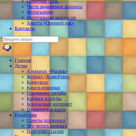
Обратная связь
Часто задаваемые вопросы
Фотогалерея
Виртуальная экскурсия
Анкета «Оцените нас»
Контакты
Главная
Детям
Альманах «Росток»
Журнал «КомпPaint»
Конкурсы
Книги-новинки
Продление онлайн
Кружки и клубы
Безопасный интернет
Пушкинская карта
Родителям
Советы психолога
Что читать ребенку
Полезные ссылки