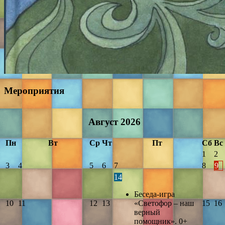
Мероприятия
Август
2026
Пн
Вт
Ср
Чт
Пт
Сб
Вс
1
2
3
4
5
6
7
8
9
14
Беседа-игра
10
11
12
13
«Светофор – наш
15
16
верный
помощник». 0+