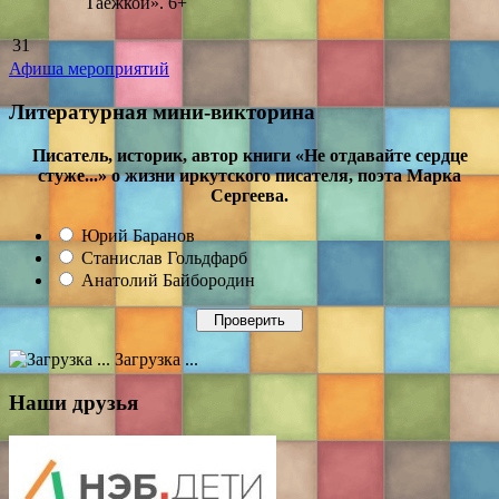
Таёжкой». 6+
31
Афиша мероприятий
Литературная мини-викторина
Писатель, историк, автор книги «Не отдавайте сердце
стуже...» о жизни иркутского писателя, поэта Марка
Сергеева.
Юрий Баранов
Станислав Гольдфарб
Анатолий Байбородин
Загрузка ...
Наши друзья