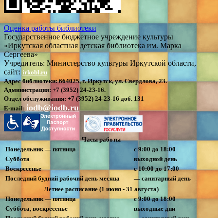
Оценка работы библиотеки
Государственное бюджетное учреждение культуры
«Иркутская областная детская библиотека им. Марка
Сергеева»
Учредитель: Министерство культуры Иркутской области,
сайт:
irkobl.ru
Адрес библиотеки:
664025, г. Иркутск, ул. Свердлова, 23.
Администрация:
+7 (3952) 24-23-16.
Отдел обслуживания:
+7 (3952) 24-23-16 доб. 131
iodb@iodb.ru
E-mail:
Часы работы
Понедельник — пятница
с 9:00 до 18:00
Суббота
выходной день
Воскресенье
с 10:00 до 17:00
Последний будний рабочий день месяца
— санитарный день
Летнее расписание (1 июня - 31 августа)
Понедельник — пятница
с 9:00 до 18:00
Суббота, воскресенье
выходные дни