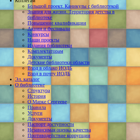
Коллегам
Большой проект. Каникулы с библиотекой
Знания для жизни. Территория детства в
библиотеке
Повышение квалификации
Акции и фестивали
Конкурсы
Наши проекты
Издания библиотеки
Комплектаторам
Документы
Детские библиотеки области
Вход в облако ИОДБ
Вход в почту ИОДБ
Эл. каталог
О библиотеке
Структура
История
О Марке Сергееве
Правила
Услуги
Документы
Паспорт доступности
Независимая оценка качества
Противодействие коррупции