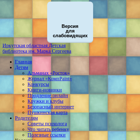
Версия
для
слабовидящих
Иркутская областная
Детская
библиотека
им. Марка Сергеева
Главная
Детям
Альманах «Росток»
Журнал «КомпPaint»
Конкурсы
Книги-новинки
Продление онлайн
Кружки и клубы
Безопасный интернет
Пушкинская карта
Родителям
Советы психолога
Что читать ребенку
Полезные ссылки