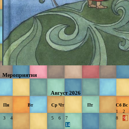
Мероприятия
Август
2026
Пн
Вт
Ср
Чт
Пт
Сб
Вс
1
2
3
4
5
6
7
8
9
14