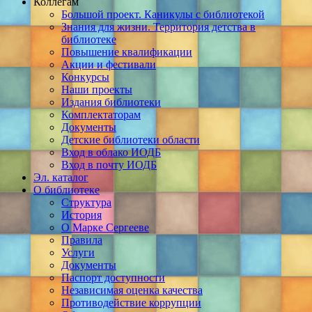
Коллегам
Большой проект. Каникулы с библиотекой
Знания для жизни. Территория детства в
библиотеке
Повышение квалификации
Акции и фестивали
Конкурсы
Наши проекты
Издания библиотеки
Комплектаторам
Документы
Детские библиотеки области
Вход в облако ИОДБ
Вход в почту ИОДБ
Эл. каталог
О библиотеке
Структура
История
О Марке Сергееве
Правила
Услуги
Документы
Паспорт доступности
Независимая оценка качества
Противодействие коррупции