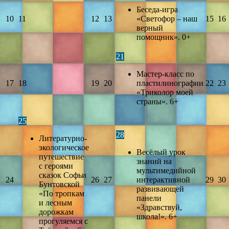
Беседа-игра
10
11
12
13
«Светофор – наш
15
16
верный
помощник». 0+
21
Мастер-класс по
17
18
19
20
пластилинографии
22
23
«Триколор моей
страны». 6+
25
28
Литературно-
экологическое
Весёлый урок
путешествие
знаний на
с героями
мультимедийной
сказок Софьи
24
26
27
интерактивной
29
30
Бунтовской
развивающей
«По тропкам
панели
и лесным
«Здравствуй,
дорожкам
школа!». 6+
прогуляемся с