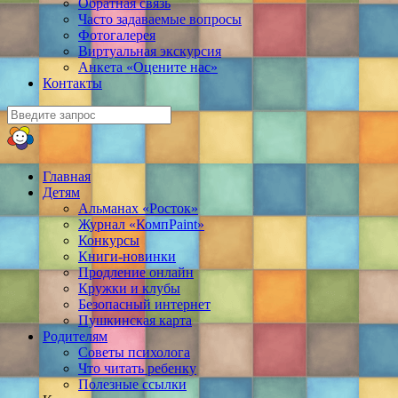
Обратная связь
Часто задаваемые вопросы
Фотогалерея
Виртуальная экскурсия
Анкета «Оцените нас»
Контакты
Главная
Детям
Альманах «Росток»
Журнал «КомпPaint»
Конкурсы
Книги-новинки
Продление онлайн
Кружки и клубы
Безопасный интернет
Пушкинская карта
Родителям
Советы психолога
Что читать ребенку
Полезные ссылки