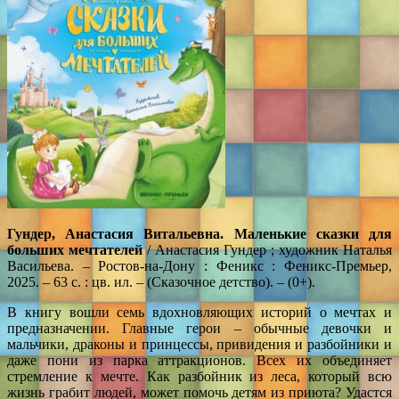
Гундер, Анастасия Витальевна. Маленькие сказки для
больших мечтателей
/ Анастасия Гундер ; художник Наталья
Васильева. – Ростов-на-Дону : Феникс : Феникс-Премьер,
2025. – 63 с. : цв. ил. – (Сказочное детство). – (0+).
В книгу вошли семь вдохновляющих историй о мечтах и
предназначении. Главные герои – обычные девочки и
мальчики, драконы и принцессы, привидения и разбойники и
даже пони из парка аттракционов. Всех их объединяет
стремление к мечте. Как разбойник из леса, который всю
жизнь грабит людей, может помочь детям из приюта? Удастся