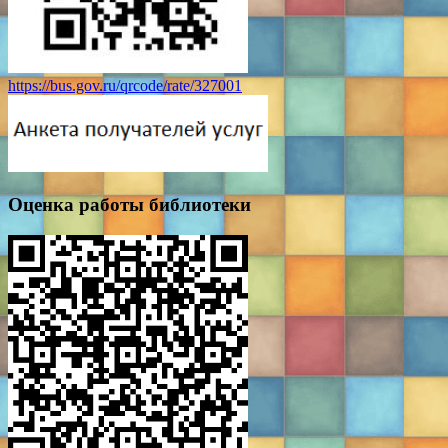
https://bus.gov.ru/qrcode/rate/327001
Оценка работы библиотеки