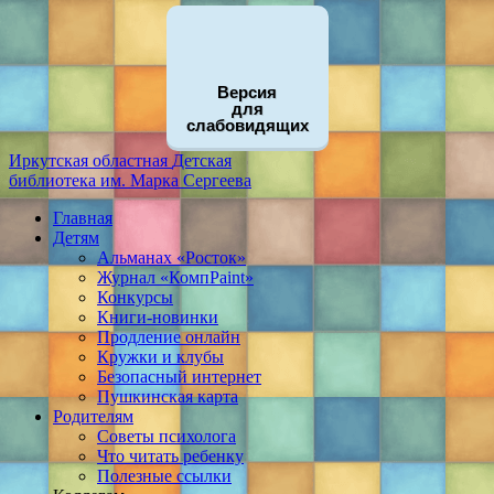
Версия
для
слабовидящих
Иркутская областная
Детская
библиотека
им. Марка Сергеева
Главная
Детям
Альманах «Росток»
Журнал «КомпPaint»
Конкурсы
Книги-новинки
Продление онлайн
Кружки и клубы
Безопасный интернет
Пушкинская карта
Родителям
Советы психолога
Что читать ребенку
Полезные ссылки