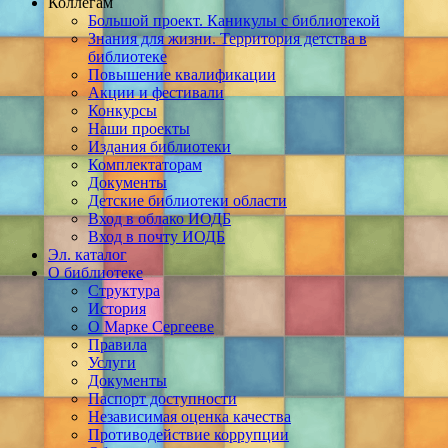
Коллегам
Большой проект. Каникулы с библиотекой
Знания для жизни. Территория детства в
библиотеке
Повышение квалификации
Акции и фестивали
Конкурсы
Наши проекты
Издания библиотеки
Комплектаторам
Документы
Детские библиотеки области
Вход в облако ИОДБ
Вход в почту ИОДБ
Эл. каталог
О библиотеке
Структура
История
О Марке Сергееве
Правила
Услуги
Документы
Паспорт доступности
Независимая оценка качества
Противодействие коррупции