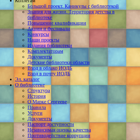
Коллегам
Большой проект. Каникулы с библиотекой
Знания для жизни. Территория детства в
библиотеке
Повышение квалификации
Акции и фестивали
Конкурсы
Наши проекты
Издания библиотеки
Комплектаторам
Документы
Детские библиотеки области
Вход в облако ИОДБ
Вход в почту ИОДБ
Эл. каталог
О библиотеке
Структура
История
О Марке Сергееве
Правила
Услуги
Документы
Паспорт доступности
Независимая оценка качества
Противодействие коррупции