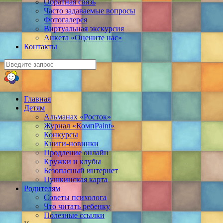
Обратная связь
Часто задаваемые вопросы
Фотогалерея
Виртуальная экскурсия
Анкета «Оцените нас»
Контакты
Главная
Детям
Альманах «Росток»
Журнал «КомпPaint»
Конкурсы
Книги-новинки
Продление онлайн
Кружки и клубы
Безопасный интернет
Пушкинская карта
Родителям
Советы психолога
Что читать ребенку
Полезные ссылки