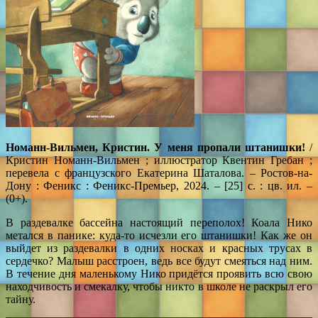
Номанн-Вильмен, Кристин. У меня пропали штанишки!
/
Кристин Номанн-Вильмен ; иллюстратор Квентин Гребан ;
перевела с французского Екатерина Шаталова. – Ростов-на-
Дону : Феникс : Феникс-Премьер, 2024. – [25] с. : цв. ил. –
(0+).
В раздевалке бассейна настоящий переполох! Коала Нико
метался в панике: куда-то исчезли его штанишки! Как же он
выйдет из раздевалки в одних носках и красных трусах в
сердечко? Малыш расстроен, ведь все будут смеяться над ним.
В течение дня маленькому Нико придётся проявить всю свою
находчивость и смекалку, чтобы никто в школе не раскрыл его
тайну.