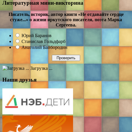
Литературная мини-викторина
Писатель, историк, автор книги «Не отдавайте сердце
стуже...» о жизни иркутского писателя, поэта Марка
Сергеева.
Юрий Баранов
Станислав Гольдфарб
Анатолий Байбородин
Загрузка ...
Наши друзья