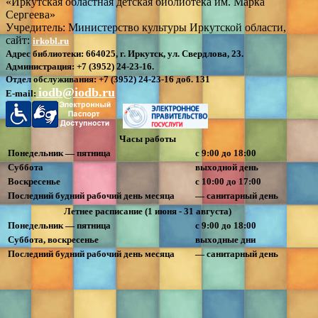
«Иркутская областная детская библиотека им. Марка
Сергеева»
Учредитель: Министерство культуры Иркутской области,
сайт:
irkobl.ru
Адрес библиотеки:
664025, г. Иркутск, ул. Свердлова, 23.
Администрация:
+7 (3952) 24-23-16.
Отдел обслуживания:
+7 (3952) 24-23-16 доб. 131
iodb@iodb.ru
E-mail:
Часы работы
Понедельник — пятница
с 9:00 до 18:00
Суббота
выходной день
Воскресенье
с 10:00 до 17:00
Последний будний рабочий день месяца
— санитарный день
Летнее расписание (1 июня - 31 августа)
Понедельник — пятница
с 9:00 до 18:00
Суббота, воскресенье
выходные дни
Последний будний рабочий день месяца
— санитарный день