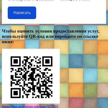
Написать
Чтобы оценить условия предоставления услуг,
используйте QR-код или перейдите по ссылке
ниже:
https://bus.gov.ru/qrcode/rate/327001