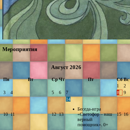
Мероприятия
Август
2026
Пн
Вт
Ср
Чт
Пт
Сб
Вс
1
2
3
4
5
6
7
8
9
14
Беседа-игра
10
11
12
13
«Светофор – наш
15
16
верный
помощник». 0+