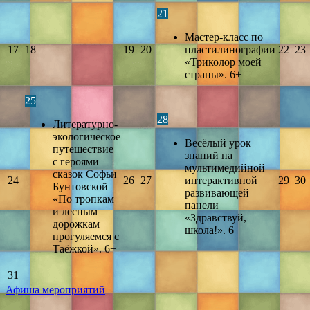
21
Мастер-класс по
17
18
19
20
пластилинографии
22
23
«Триколор моей
страны». 6+
25
28
Литературно-
экологическое
Весёлый урок
путешествие
знаний на
с героями
мультимедийной
сказок Софьи
24
26
27
интерактивной
29
30
Бунтовской
развивающей
«По тропкам
панели
и лесным
«Здравствуй,
дорожкам
школа!». 6+
прогуляемся с
Таёжкой». 6+
31
Афиша мероприятий