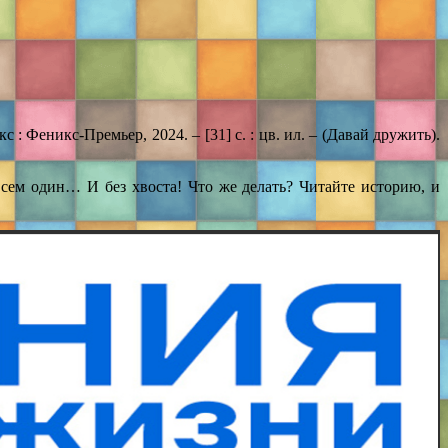
: Феникс-Премьер, 2024. – [31] с. : цв. ил. – (Давай дружить).
сем один… И без хвоста! Что же делать? Читайте историю, и