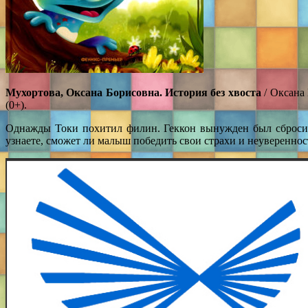
Мухортова, Оксана Борисовна. История без хвоста
/ Оксана 
(0+).
Однажды Токи похитил филин. Геккон вынужден был сбросить
узнаете, сможет ли малыш победить свои страхи и неуверенност