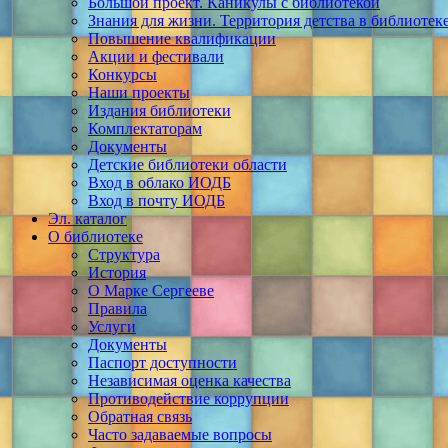
Большой проект. Каникулы с библиотекой
Знания для жизни. Территория детства в библиотек
Повышение квалификации
Акции и фестивали
Конкурсы
Наши проекты
Издания библиотеки
Комплектаторам
Документы
Детские библиотеки области
Вход в облако ИОДБ
Вход в почту ИОДБ
Эл. каталог
О библиотеке
Структура
История
О Марке Сергееве
Правила
Услуги
Документы
Паспорт доступности
Независимая оценка качества
Противодействие коррупции
Обратная связь
Часто задаваемые вопросы