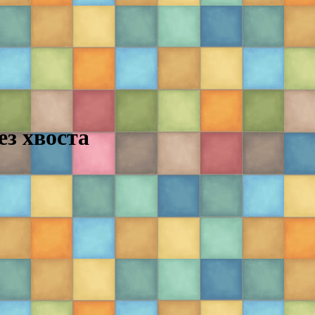
ез хвоста