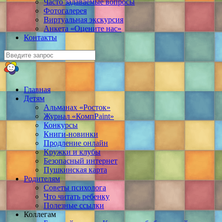
Часто задаваемые вопросы
Фотогалерея
Виртуальная экскурсия
Анкета «Оцените нас»
Контакты
Главная
Детям
Альманах «Росток»
Журнал «КомпPaint»
Конкурсы
Книги-новинки
Продление онлайн
Кружки и клубы
Безопасный интернет
Пушкинская карта
Родителям
Советы психолога
Что читать ребенку
Полезные ссылки
Коллегам