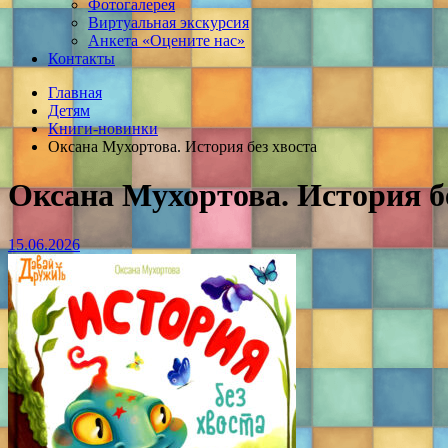
Фотогалерея
Виртуальная экскурсия
Анкета «Оцените нас»
Контакты
Главная
Детям
Книги-новинки
Оксана Мухортова. История без хвоста
Оксана Мухортова. История б
15.06.2026