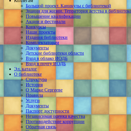
Коллегам
Большой проект. Каникулы с библиотекой
Знания для жизни. Территория детства в библиотек
Повышение квалификации
Акции и фестивали
Конкурсы
Наши проекты
Издания библиотеки
Комплектаторам
Документы
Детские библиотеки области
Вход в облако ИОДБ
Вход в почту ИОДБ
Эл. каталог
О библиотеке
Структура
История
О Марке Сергееве
Правила
Услуги
Документы
Паспорт доступности
Независимая оценка качества
Противодействие коррупции
Обратная связь