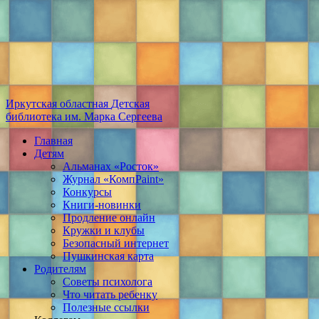
Иркутская областная
Детская
библиотека
им. Марка Сергеева
Главная
Детям
Альманах «Росток»
Журнал «КомпPaint»
Конкурсы
Книги-новинки
Продление онлайн
Кружки и клубы
Безопасный интернет
Пушкинская карта
Родителям
Советы психолога
Что читать ребенку
Полезные ссылки