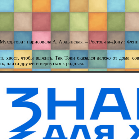
Мухортова ; нарисовала А. Ардынская. – Ростов-на-Дону : Феникс 
 хвост, чтобы выжить. Так Токи оказался далеко от дома, сов
ь, найти друзей и вернуться к родным.