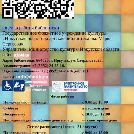
Оценка работы библиотеки
Государственное бюджетное учреждение культуры
«Иркутская областная детская библиотека им. Марка
Сергеева»
Учредитель: Министерство культуры Иркутской области,
сайт:
irkobl.ru
Адрес библиотеки:
664025, г. Иркутск, ул. Свердлова, 23.
Администрация:
+7 (3952) 24-23-16.
Отдел обслуживания:
+7 (3952) 24-23-16 доб. 131
iodb@iodb.ru
E-mail:
Часы работы
Понедельник — пятница
с 9:00 до 18:00
Суббота
выходной день
Воскресенье
с 10:00 до 17:00
Последний будний рабочий день месяца
— санитарный день
Летнее расписание (1 июня - 31 августа)
Понедельник — пятница
с 9:00 до 18:00