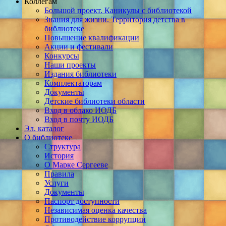
Коллегам
Большой проект. Каникулы с библиотекой
Знания для жизни. Территория детства в
библиотеке
Повышение квалификации
Акции и фестивали
Конкурсы
Наши проекты
Издания библиотеки
Комплектаторам
Документы
Детские библиотеки области
Вход в облако ИОДБ
Вход в почту ИОДБ
Эл. каталог
О библиотеке
Структура
История
О Марке Сергееве
Правила
Услуги
Документы
Паспорт доступности
Независимая оценка качества
Противодействие коррупции