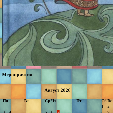
Мероприятия
Август
2026
Пн
Вт
Ср
Чт
Пт
Сб
Вс
1
2
3
4
5
6
7
8
9