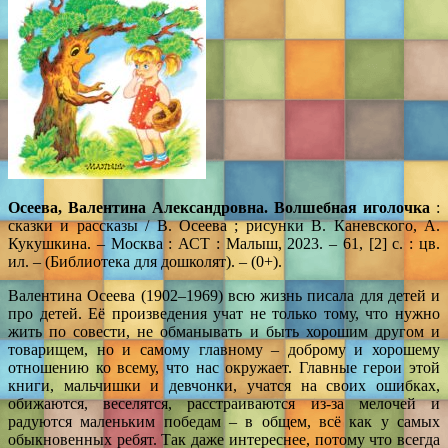
Осеева, Валентина Александровна. Волшебная иголочка
:
сказки и рассказы / В. Осеева ; рисунки В. Каневского, А.
Кукушкина. – Москва : АСТ : Малыш, 2023. – 61, [2] с. : цв.
ил. – (Библиотека для дошколят). – (0+).
Валентина Осеева (1902–1969) всю жизнь писала для детей и
про детей. Её произведения учат не только тому, что нужно
жить по совести, не обманывать и быть хорошим другом и
товарищем, но и самому главному – доброму и хорошему
отношению ко всему, что нас окружает. Главные герои этой
книги, мальчишки и девчонки, учатся на своих ошибках,
обижаются, веселятся, расстраиваются из-за мелочей и
радуются маленьким победам – в общем, всё как у самых
обыкновенных ребят. Так даже интереснее, потому что всегда