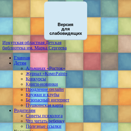
Версия
для
слабовидящих
Иркутская областная
Детская
библиотека
им. Марка Сергеева
Главная
Детям
Альманах «Росток»
Журнал «КомпPaint»
Конкурсы
Книги-новинки
Продление онлайн
Кружки и клубы
Безопасный интернет
Пушкинская карта
Родителям
Советы психолога
Что читать ребенку
Полезные ссылки