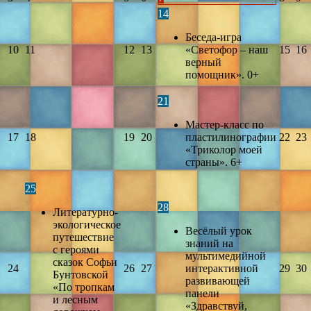
14
Беседа-игра
10
11
12
13
«Светофор – наш
15
16
верный
помощник». 0+
21
Мастер-класс по
17
18
19
20
пластилинографии
22
23
«Триколор моей
страны». 6+
25
28
Литературно-
экологическое
Весёлый урок
путешествие
знаний на
с героями
мультимедийной
сказок Софьи
24
26
27
интерактивной
29
30
Бунтовской
развивающей
«По тропкам
панели
и лесным
«Здравствуй,