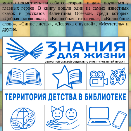
можно посмотреть на себя со стороны и даже поучиться у
главных героев. В книгу вошли одни из самых известных
сказок и рассказов Валентины Осеевой, среди которых
«Добрая хозяюшка», «Волшебная иголочка», «Волшебное
слово», «Синие листья», «Девочка с куклой», «Мечтатель» и
другие.