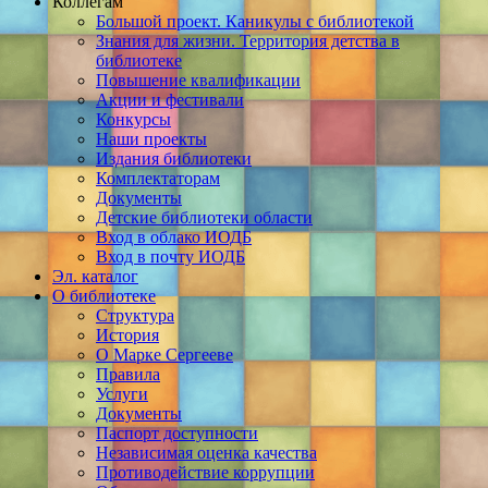
Коллегам
Большой проект. Каникулы с библиотекой
Знания для жизни. Территория детства в
библиотеке
Повышение квалификации
Акции и фестивали
Конкурсы
Наши проекты
Издания библиотеки
Комплектаторам
Документы
Детские библиотеки области
Вход в облако ИОДБ
Вход в почту ИОДБ
Эл. каталог
О библиотеке
Структура
История
О Марке Сергееве
Правила
Услуги
Документы
Паспорт доступности
Независимая оценка качества
Противодействие коррупции