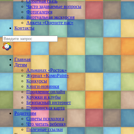
Обратная связь
Часто задаваемые вопросы
Фотогалерея
Виртуальная экскурсия
Анкета «Оцените нас»
Контакты
Главная
Детям
Альманах «Росток»
Журнал «КомпPaint»
Конкурсы
Книги-новинки
Продление онлайн
Кружки и клубы
Безопасный интернет
Пушкинская карта
Родителям
Советы психолога
Что читать ребенку
Полезные ссылки