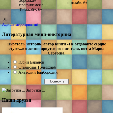
дорожкам
школа!». 6+
прогуляемся с
Таёжкой». 6+
31
Афиша мероприятий
Литературная мини-викторина
Писатель, историк, автор книги «Не отдавайте сердце
стуже...» о жизни иркутского писателя, поэта Марка
Сергеева.
Юрий Баранов
Станислав Гольдфарб
Анатолий Байбородин
Загрузка ...
Наши друзья