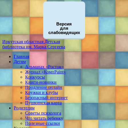
Версия
для
слабовидящих
Иркутская областная
Детская
библиотека
им. Марка Сергеева
Главная
Детям
Альманах «Росток»
Журнал «КомпPaint»
Конкурсы
Книги-новинки
Продление онлайн
Кружки и клубы
Безопасный интернет
Пушкинская карта
Родителям
Советы психолога
Что читать ребенку
Полезные ссылки