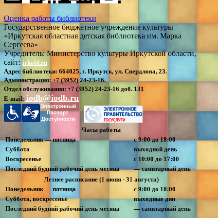
Оценка работы библиотеки
Государственное бюджетное учреждение культуры
«Иркутская областная детская библиотека им. Марка
Сергеева»
Учредитель: Министерство культуры Иркутской области,
сайт:
irkobl.ru
Адрес библиотеки:
664025, г. Иркутск, ул. Свердлова, 23.
Администрация:
+7 (3952) 24-23-16.
Отдел обслуживания:
+7 (3952) 24-23-16 доб. 131
iodb@iodb.ru
E-mail:
Часы работы
Понедельник — пятница
с 9:00 до 18:00
Суббота
выходной день
Воскресенье
с 10:00 до 17:00
Последний будний рабочий день месяца
— санитарный день
Летнее расписание (1 июня - 31 августа)
Понедельник — пятница
с 9:00 до 18:00
Суббота, воскресенье
выходные дни
Последний будний рабочий день месяца
— санитарный день