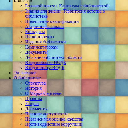
Коллегам
Большой проект. Каникулы с библиотекой
Знания для жизни. Территория детства в
библиотеке
Повышение квалификации
Акции и фестивали
Конкурсы
Наши проекты
Издания библиотеки
Комплектаторам
Документы
Детские библиотеки области
Вход в облако ИОДБ
Вход в почту ИОДБ
Эл. каталог
О библиотеке
Структура
История
О Марке Сергееве
Правила
Услуги
Документы
Паспорт доступности
Независимая оценка качества
Противодействие коррупции