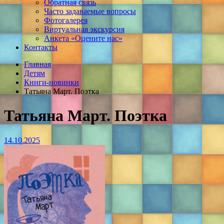
Обратная связь
Часто задаваемые вопросы
Фотогалерея
Виртуальная экскурсия
Анкета «Оцените нас»
Контакты
Главная
Детям
Книги-новинки
Татьяна Март. Поэтка
Татьяна Март. Поэтка
14.10.2025