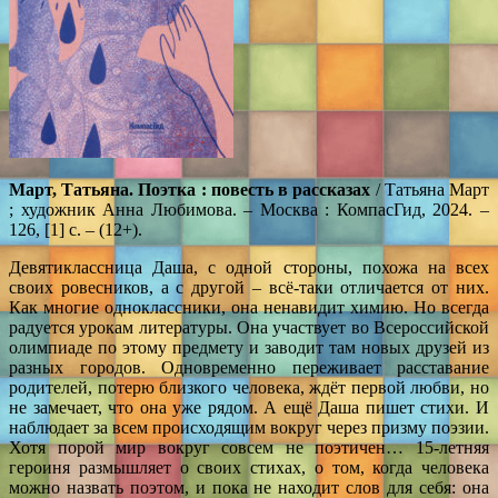
Март, Татьяна. Поэтка : повесть в рассказах
/ Татьяна Март
; художник Анна Любимова. – Москва : КомпасГид, 2024. –
126, [1] с. – (12+).
Девятиклассница Даша, с одной стороны, похожа на всех
своих ровесников, а с другой – всё-таки отличается от них.
Как многие одноклассники, она ненавидит химию. Но всегда
радуется урокам литературы. Она участвует во Всероссийской
олимпиаде по этому предмету и заводит там новых друзей из
разных городов. Одновременно переживает расставание
родителей, потерю близкого человека, ждёт первой любви, но
не замечает, что она уже рядом. А ещё Даша пишет стихи. И
наблюдает за всем происходящим вокруг через призму поэзии.
Хотя порой мир вокруг совсем не поэтичен… 15‑летняя
героиня размышляет о своих стихах, о том, когда человека
можно назвать поэтом, и пока не находит слов для себя: она