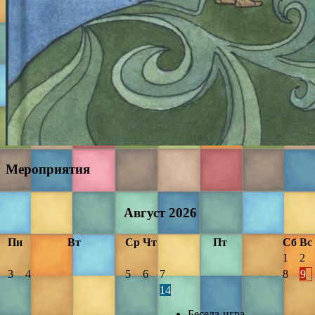
Мероприятия
Август
2026
Пн
Вт
Ср
Чт
Пт
Сб
Вс
1
2
3
4
5
6
7
8
9
14
Беседа-игра