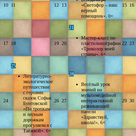
10
11
12
13
«Светофор – наш
15
16
верный
помощник». 0+
21
Мастер-класс по
17
18
19
20
пластилинографии
22
23
«Триколор моей
страны». 6+
25
28
Литературно-
экологическое
Весёлый урок
путешествие
знаний на
с героями
мультимедийной
сказок Софьи
24
26
27
интерактивной
29
30
Бунтовской
развивающей
«По тропкам
панели
и лесным
«Здравствуй,
дорожкам
школа!». 6+
прогуляемся с
Таёжкой». 6+