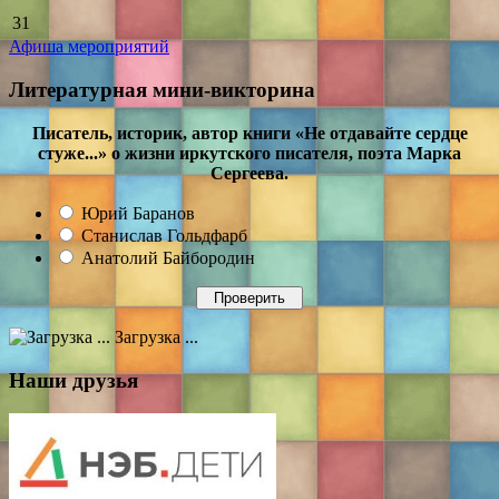
31
Афиша мероприятий
Литературная мини-викторина
Писатель, историк, автор книги «Не отдавайте сердце
стуже...» о жизни иркутского писателя, поэта Марка
Сергеева.
Юрий Баранов
Станислав Гольдфарб
Анатолий Байбородин
Загрузка ...
Наши друзья