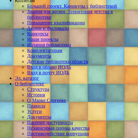
Коллегам
Большой проект. Каникулы с библиотекой
Знания для жизни. Территория детства в
библиотеке
Повышение квалификации
Акции и фестивали
Конкурсы
Наши проекты
Издания библиотеки
Комплектаторам
Документы
Детские библиотеки области
Вход в облако ИОДБ
Вход в почту ИОДБ
Эл. каталог
О библиотеке
Структура
История
О Марке Сергееве
Правила
Услуги
Документы
Паспорт доступности
Независимая оценка качества
Противодействие коррупции