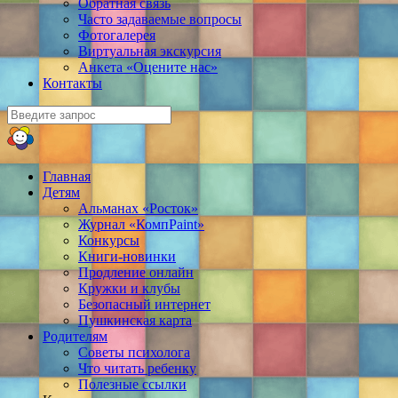
Обратная связь
Часто задаваемые вопросы
Фотогалерея
Виртуальная экскурсия
Анкета «Оцените нас»
Контакты
Главная
Детям
Альманах «Росток»
Журнал «КомпPaint»
Конкурсы
Книги-новинки
Продление онлайн
Кружки и клубы
Безопасный интернет
Пушкинская карта
Родителям
Советы психолога
Что читать ребенку
Полезные ссылки