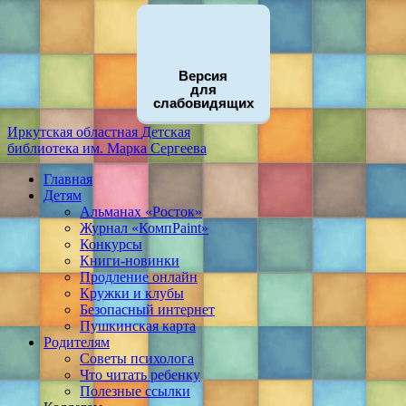
Версия
для
слабовидящих
Иркутская областная
Детская
библиотека
им. Марка Сергеева
Главная
Детям
Альманах «Росток»
Журнал «КомпPaint»
Конкурсы
Книги-новинки
Продление онлайн
Кружки и клубы
Безопасный интернет
Пушкинская карта
Родителям
Советы психолога
Что читать ребенку
Полезные ссылки