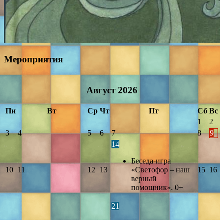
Мероприятия
Август
2026
Пн
Вт
Ср
Чт
Пт
Сб
Вс
1
2
3
4
5
6
7
8
9
14
Беседа-игра
10
11
12
13
«Светофор – наш
15
16
верный
помощник». 0+
21