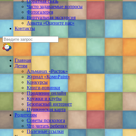
Обратная связь
Часто задаваемые вопросы
Фотогалерея
Виртуальная экскурсия
Анкета «Оцените нас»
Контакты
Главная
Детям
Альманах «Росток»
Журнал «КомпPaint»
Конкурсы
Книги-новинки
Продление онлайн
Кружки и клубы
Безопасный интернет
Пушкинская карта
Родителям
Советы психолога
Что читать ребенку
Полезные ссылки