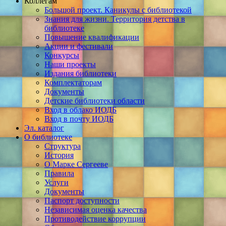
Коллегам
Большой проект. Каникулы с библиотекой
Знания для жизни. Территория детства в
библиотеке
Повышение квалификации
Акции и фестивали
Конкурсы
Наши проекты
Издания библиотеки
Комплектаторам
Документы
Детские библиотеки области
Вход в облако ИОДБ
Вход в почту ИОДБ
Эл. каталог
О библиотеке
Структура
История
О Марке Сергееве
Правила
Услуги
Документы
Паспорт доступности
Независимая оценка качества
Противодействие коррупции