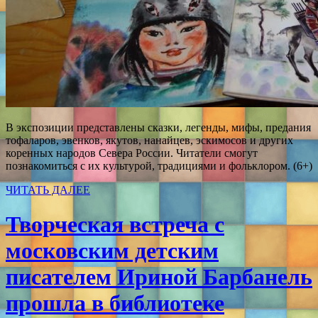
В экспозиции представлены сказки, легенды, мифы, предания
тофаларов, эвенков, якутов, нанайцев, эскимосов и других
коренных народов Севера России. Читатели смогут
познакомиться с их культурой, традициями и фольклором. (6+)
ЧИТАТЬ ДАЛЕЕ
Творческая встреча с
московским детским
писателем Ириной Барбанель
прошла в библиотеке