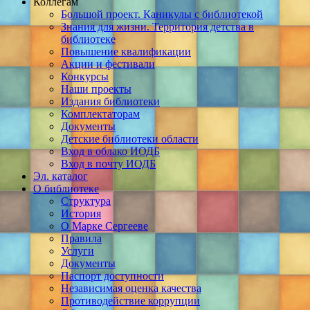
Коллегам
Большой проект. Каникулы с библиотекой
Знания для жизни. Территория детства в
библиотеке
Повышение квалификации
Акции и фестивали
Конкурсы
Наши проекты
Издания библиотеки
Комплектаторам
Документы
Детские библиотеки области
Вход в облако ИОДБ
Вход в почту ИОДБ
Эл. каталог
О библиотеке
Структура
История
О Марке Сергееве
Правила
Услуги
Документы
Паспорт доступности
Независимая оценка качества
Противодействие коррупции