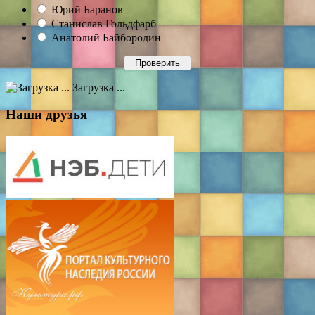
Юрий Баранов
Станислав Гольдфарб
Анатолий Байбородин
Загрузка ...
Наши друзья