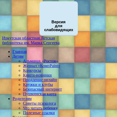
Версия
для
слабовидящих
Иркутская областная
Детская
библиотека
им. Марка Сергеева
Главная
Детям
Альманах «Росток»
Журнал «КомпPaint»
Конкурсы
Книги-новинки
Продление онлайн
Кружки и клубы
Безопасный интернет
Пушкинская карта
Родителям
Советы психолога
Что читать ребенку
Полезные ссылки