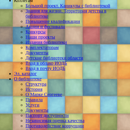
Коллегам
Большой проект. Каникулы с библиотекой
Знания для жизни. Территория детства в
библиотеке
Повышение квалификации
Акции и фестивали
Конкурсы
Наши проекты
Издания библиотеки
Комплектаторам
Документы
Детские библиотеки области
Вход в облако ИОДБ
Вход в почту ИОДБ
Эл. каталог
О библиотеке
Структура
История
О Марке Сергееве
Правила
Услуги
Документы
Паспорт доступности
Независимая оценка качества
Противодействие коррупции