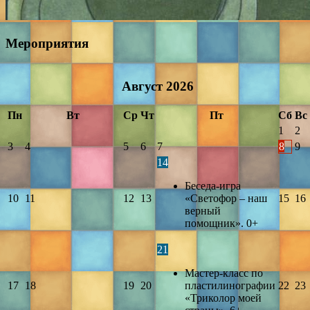
Мероприятия
Август
2026
Пн
Вт
Ср
Чт
Пт
Сб
Вс
1
2
3
4
5
6
7
8
9
14
Беседа-игра
10
11
12
13
«Светофор – наш
15
16
верный
помощник». 0+
21
Мастер-класс по
17
18
19
20
пластилинографии
22
23
«Триколор моей