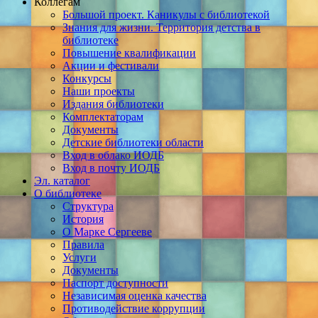
Коллегам
Большой проект. Каникулы с библиотекой
Знания для жизни. Территория детства в
библиотеке
Повышение квалификации
Акции и фестивали
Конкурсы
Наши проекты
Издания библиотеки
Комплектаторам
Документы
Детские библиотеки области
Вход в облако ИОДБ
Вход в почту ИОДБ
Эл. каталог
О библиотеке
Структура
История
О Марке Сергееве
Правила
Услуги
Документы
Паспорт доступности
Независимая оценка качества
Противодействие коррупции