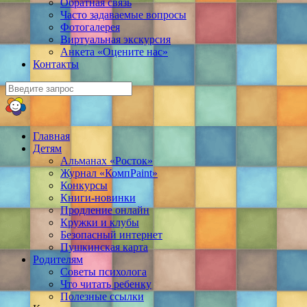
Обратная связь
Часто задаваемые вопросы
Фотогалерея
Виртуальная экскурсия
Анкета «Оцените нас»
Контакты
Главная
Детям
Альманах «Росток»
Журнал «КомпPaint»
Конкурсы
Книги-новинки
Продление онлайн
Кружки и клубы
Безопасный интернет
Пушкинская карта
Родителям
Советы психолога
Что читать ребенку
Полезные ссылки