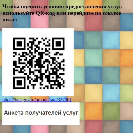
Чтобы оценить условия предоставления услуг,
используйте QR-код или перейдите по ссылке
ниже:
https://bus.gov.ru/qrcode/rate/327001