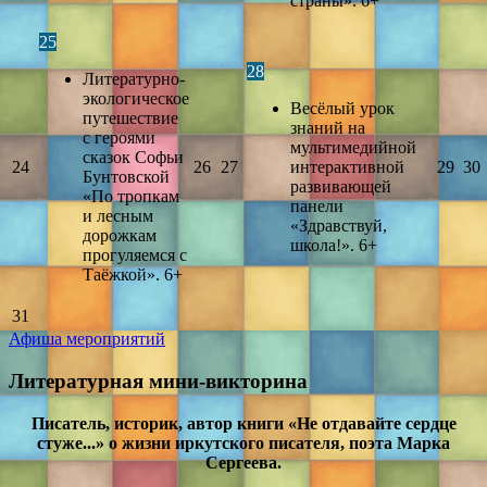
страны». 6+
25
28
Литературно-
экологическое
Весёлый урок
путешествие
знаний на
с героями
мультимедийной
сказок Софьи
24
26
27
интерактивной
29
30
Бунтовской
развивающей
«По тропкам
панели
и лесным
«Здравствуй,
дорожкам
школа!». 6+
прогуляемся с
Таёжкой». 6+
31
Афиша мероприятий
Литературная мини-викторина
Писатель, историк, автор книги «Не отдавайте сердце
стуже...» о жизни иркутского писателя, поэта Марка
Сергеева.