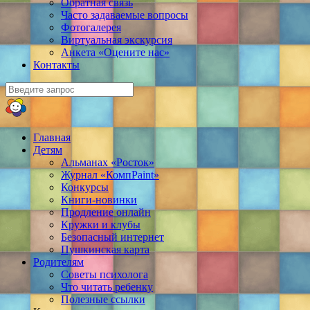
Обратная связь
Часто задаваемые вопросы
Фотогалерея
Виртуальная экскурсия
Анкета «Оцените нас»
Контакты
Главная
Детям
Альманах «Росток»
Журнал «КомпPaint»
Конкурсы
Книги-новинки
Продление онлайн
Кружки и клубы
Безопасный интернет
Пушкинская карта
Родителям
Советы психолога
Что читать ребенку
Полезные ссылки