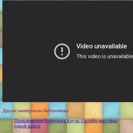
Другие материалы библиотеки
Приключения Робинзона Крузо. Онлайн-выставка
одной книги