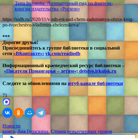
Terra Incognita. Литературный гид по фэнтези-
книгам издательства «Росмэн»
https://iodb.ru/2020/11/v-nih-est-nad-chem-zadumatsya-obzor-knig-
po-tvorchestvu-vladimira-zheleznikova/
***
Дорогие друзья!
Присоединяйтесь к группе библиотеки в социальной
сети
«ВКонтакте»:
vk.com/readiodb
Информационный краеведческий ресурс библиотеки –
«Писатели Приангарья – детям»
:
detstvo.irkutsk.ru
Следите за обновлениями на
ютуб-канале библиотеки
71
Новости
книга
,
Лия Гераскина
,
Страна невыученных уроков