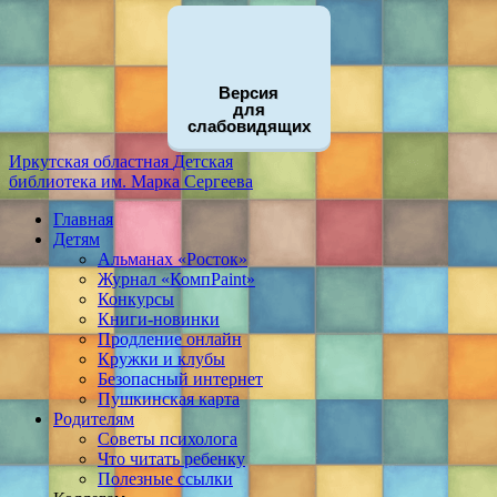
Версия
для
слабовидящих
Иркутская областная
Детская
библиотека
им. Марка Сергеева
Главная
Детям
Альманах «Росток»
Журнал «КомпPaint»
Конкурсы
Книги-новинки
Продление онлайн
Кружки и клубы
Безопасный интернет
Пушкинская карта
Родителям
Советы психолога
Что читать ребенку
Полезные ссылки