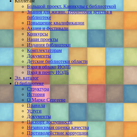
Коллегам
Большой проект. Каникулы с библиотекой
Знания для жизни. Территория детства в
библиотеке
Повышение квалификации
Акции и фестивали
Конкурсы
Наши проекты
Издания библиотеки
Комплектаторам
Документы
Детские библиотеки области
Вход в облако ИОДБ
Вход в почту ИОДБ
Эл. каталог
О библиотеке
Структура
История
О Марке Сергееве
Правила
Услуги
Документы
Паспорт доступности
Независимая оценка качества
Противодействие коррупции