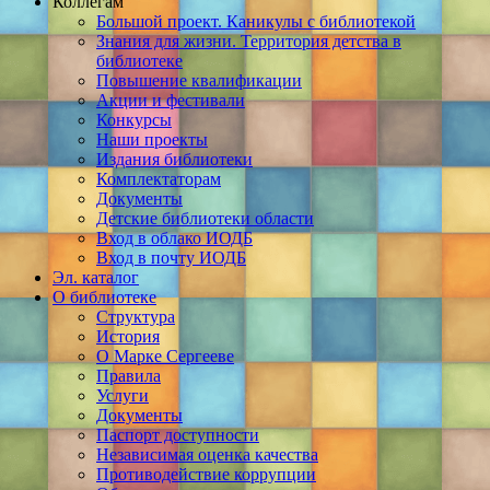
Коллегам
Большой проект. Каникулы с библиотекой
Знания для жизни. Территория детства в
библиотеке
Повышение квалификации
Акции и фестивали
Конкурсы
Наши проекты
Издания библиотеки
Комплектаторам
Документы
Детские библиотеки области
Вход в облако ИОДБ
Вход в почту ИОДБ
Эл. каталог
О библиотеке
Структура
История
О Марке Сергееве
Правила
Услуги
Документы
Паспорт доступности
Независимая оценка качества
Противодействие коррупции