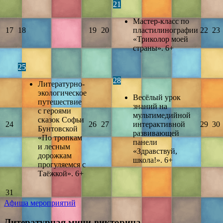
21
Мастер-класс по
17
18
19
20
пластилинографии
22
23
«Триколор моей
страны». 6+
25
28
Литературно-
экологическое
Весёлый урок
путешествие
знаний на
с героями
мультимедийной
сказок Софьи
24
26
27
интерактивной
29
30
Бунтовской
развивающей
«По тропкам
панели
и лесным
«Здравствуй,
дорожкам
школа!». 6+
прогуляемся с
Таёжкой». 6+
31
Афиша мероприятий
Литературная мини-викторина