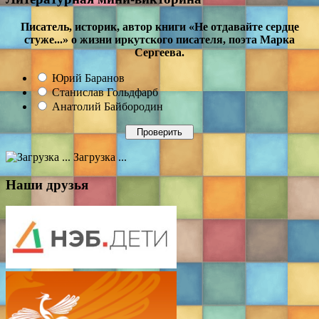
Писатель, историк, автор книги «Не отдавайте сердце
стуже...» о жизни иркутского писателя, поэта Марка
Сергеева.
Юрий Баранов
Станислав Гольдфарб
Анатолий Байбородин
Загрузка ...
Наши друзья