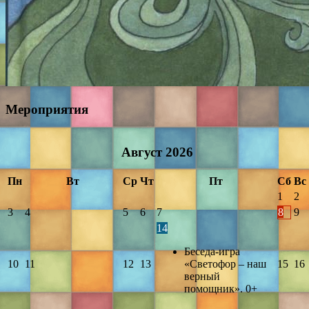
Мероприятия
Август
2026
Пн
Вт
Ср
Чт
Пт
Сб
Вс
1
2
3
4
5
6
7
8
9
14
Беседа-игра
10
11
12
13
«Светофор – наш
15
16
верный
помощник». 0+