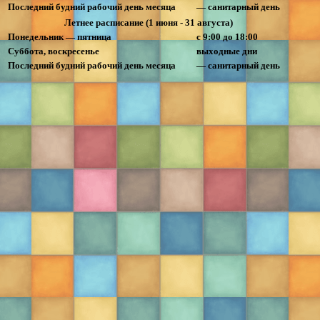
Последний будний рабочий день месяца
— санитарный день
Летнее расписание (1 июня - 31 августа)
Понедельник — пятница
с 9:00 до 18:00
Суббота, воскресенье
выходные дни
Последний будний рабочий день месяца
— санитарный день