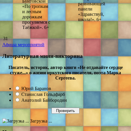
Бунтовской
развивающей
«По тропкам
панели
и лесным
«Здравствуй,
дорожкам
школа!». 6+
прогуляемся с
Таёжкой». 6+
31
Афиша мероприятий
Литературная мини-викторина
Писатель, историк, автор книги «Не отдавайте сердце
стуже...» о жизни иркутского писателя, поэта Марка
Сергеева.
Юрий Баранов
Станислав Гольдфарб
Анатолий Байбородин
Загрузка ...