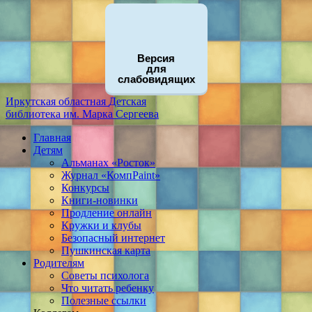
Версия
для
слабовидящих
Иркутская областная
Детская
библиотека
им. Марка Сергеева
Главная
Детям
Альманах «Росток»
Журнал «КомпPaint»
Конкурсы
Книги-новинки
Продление онлайн
Кружки и клубы
Безопасный интернет
Пушкинская карта
Родителям
Советы психолога
Что читать ребенку
Полезные ссылки