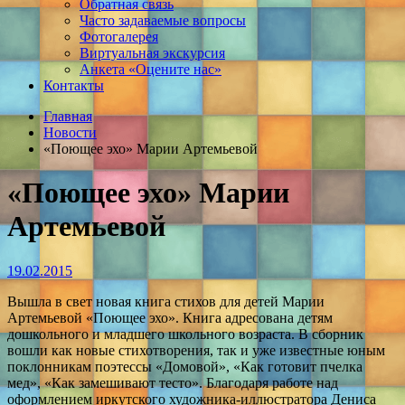
Обратная связь
Часто задаваемые вопросы
Фотогалерея
Виртуальная экскурсия
Анкета «Оцените нас»
Контакты
Главная
Новости
«Поющее эхо» Марии Артемьевой
«Поющее эхо» Марии
Артемьевой
19.02.2015
Вышла в свет новая книга стихов для детей Марии
Артемьевой «Поющее эхо». Книга адресована детям
дошкольного и младшего школьного возраста. В сборник
вошли как новые стихотворения, так и уже известные юным
поклонникам поэтессы «Домовой», «Как готовит пчелка
мед», «Как замешивают тесто». Благодаря работе над
оформлением иркутского художника-иллюстратора Дениса