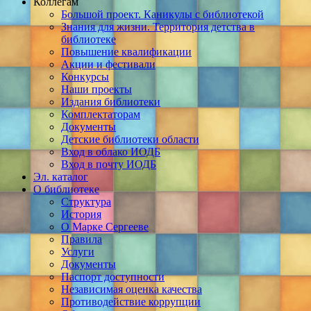
Коллегам
Большой проект. Каникулы с библиотекой
Знания для жизни. Территория детства в
библиотеке
Повышение квалификации
Акции и фестивали
Конкурсы
Наши проекты
Издания библиотеки
Комплектаторам
Документы
Детские библиотеки области
Вход в облако ИОДБ
Вход в почту ИОДБ
Эл. каталог
О библиотеке
Структура
История
О Марке Сергееве
Правила
Услуги
Документы
Паспорт доступности
Независимая оценка качества
Противодействие коррупции