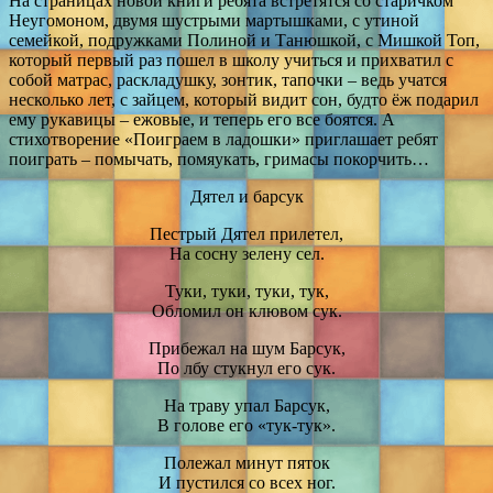
На страницах новой книги ребята встретятся со старичком
Неугомоном, двумя шустрыми мартышками, с утиной
семейкой, подружками Полиной и Танюшкой, с Мишкой Топ,
который первый раз пошел в школу учиться и прихватил с
собой матрас, раскладушку, зонтик, тапочки – ведь учатся
несколько лет, с зайцем, который видит сон, будто ёж подарил
ему рукавицы – ежовые, и теперь его все боятся. А
стихотворение «Поиграем в ладошки» приглашает ребят
поиграть – помычать, помяукать, гримасы покорчить…
Дятел и барсук
Пестрый Дятел прилетел,
На сосну зелену сел.
Туки, туки, туки, тук,
Обломил он клювом сук.
Прибежал на шум Барсук,
По лбу стукнул его сук.
На траву упал Барсук,
В голове его «тук-тук».
Полежал минут пяток
И пустился со всех ног.