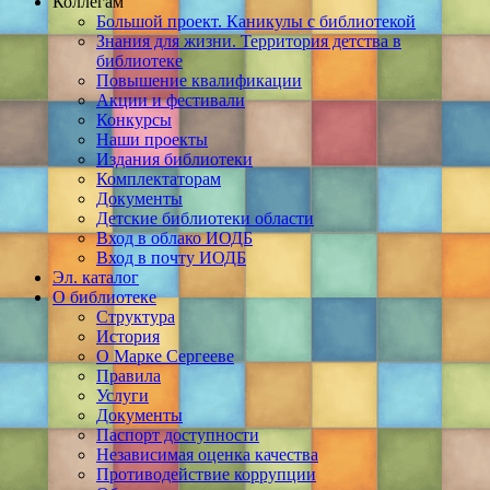
Коллегам
Большой проект. Каникулы с библиотекой
Знания для жизни. Территория детства в
библиотеке
Повышение квалификации
Акции и фестивали
Конкурсы
Наши проекты
Издания библиотеки
Комплектаторам
Документы
Детские библиотеки области
Вход в облако ИОДБ
Вход в почту ИОДБ
Эл. каталог
О библиотеке
Структура
История
О Марке Сергееве
Правила
Услуги
Документы
Паспорт доступности
Независимая оценка качества
Противодействие коррупции