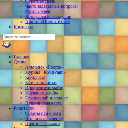
Обратная связь
Часто задаваемые вопросы
Фотогалерея
Виртуальная экскурсия
Анкета «Оцените нас»
Контакты
Главная
Детям
Альманах «Росток»
Журнал «КомпPaint»
Конкурсы
Книги-новинки
Продление онлайн
Кружки и клубы
Безопасный интернет
Пушкинская карта
Родителям
Советы психолога
Что читать ребенку
Полезные ссылки