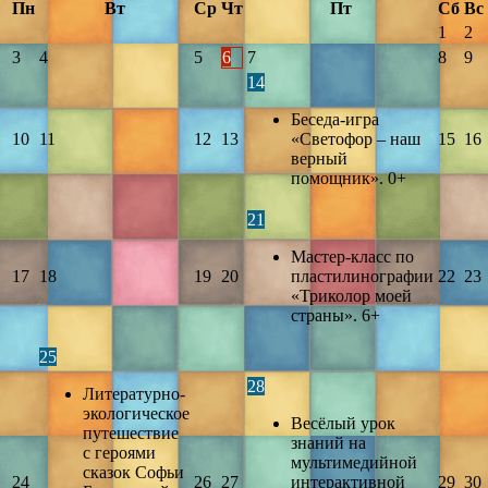
Пн
Вт
Ср
Чт
Пт
Сб
Вс
1
2
3
4
5
6
7
8
9
14
Беседа-игра
10
11
12
13
«Светофор – наш
15
16
верный
помощник». 0+
21
Мастер-класс по
17
18
19
20
пластилинографии
22
23
«Триколор моей
страны». 6+
25
28
Литературно-
экологическое
Весёлый урок
путешествие
знаний на
с героями
мультимедийной
сказок Софьи
24
26
27
интерактивной
29
30