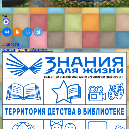
64
Новости
Книги
,
Мария Артемьева