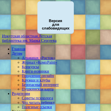
Версия
для
слабовидящих
Иркутская областная
Детская
библиотека
им. Марка Сергеева
Главная
Детям
Альманах «Росток»
Журнал «КомпPaint»
Конкурсы
Книги-новинки
Продление онлайн
Кружки и клубы
Безопасный интернет
Пушкинская карта
Родителям
Советы психолога
Что читать ребенку
Полезные ссылки