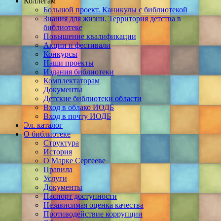
Коллегам
Большой проект. Каникулы с библиотекой
Знания для жизни. Территория детства в
библиотеке
Повышение квалификации
Акции и фестивали
Конкурсы
Наши проекты
Издания библиотеки
Комплектаторам
Документы
Детские библиотеки области
Вход в облако ИОДБ
Вход в почту ИОДБ
Эл. каталог
О библиотеке
Структура
История
О Марке Сергееве
Правила
Услуги
Документы
Паспорт доступности
Независимая оценка качества
Противодействие коррупции