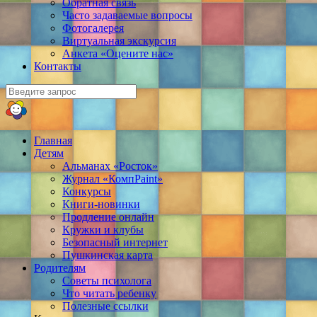
Обратная связь
Часто задаваемые вопросы
Фотогалерея
Виртуальная экскурсия
Анкета «Оцените нас»
Контакты
Главная
Детям
Альманах «Росток»
Журнал «КомпPaint»
Конкурсы
Книги-новинки
Продление онлайн
Кружки и клубы
Безопасный интернет
Пушкинская карта
Родителям
Советы психолога
Что читать ребенку
Полезные ссылки