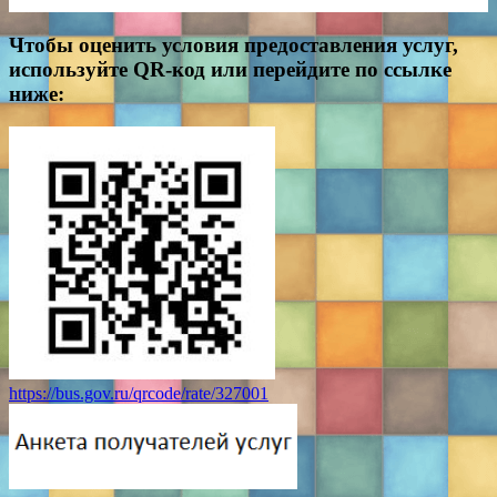
Чтобы оценить условия предоставления услуг,
используйте QR-код или перейдите по ссылке
ниже:
https://bus.gov.ru/qrcode/rate/327001