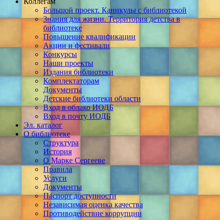
Коллегам
Большой проект. Каникулы с библиотекой
Знания для жизни. Территория детства в
библиотеке
Повышение квалификации
Акции и фестивали
Конкурсы
Наши проекты
Издания библиотеки
Комплектаторам
Документы
Детские библиотеки области
Вход в облако ИОДБ
Вход в почту ИОДБ
Эл. каталог
О библиотеке
Структура
История
О Марке Сергееве
Правила
Услуги
Документы
Паспорт доступности
Независимая оценка качества
Противодействие коррупции