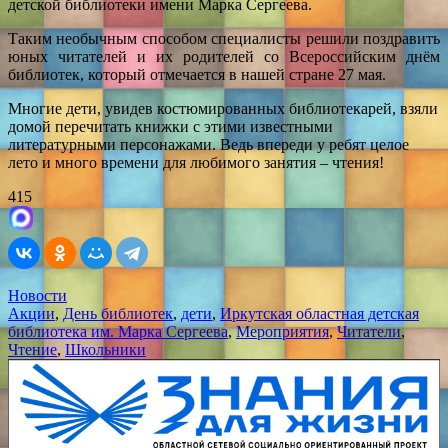
детской библиотеки имени Марка Сергеева.
Таким необычным способом специалисты решили поздравить
юных читателей и их родителей со Всероссийским днём
библиотек, который отмечается в нашей стране 27 мая.
Многие дети, увидев костюмированных библиотекарей, взяли
домой перечитать книжки с этими известными
литературными персонажами. Ведь впереди у ребят целое
лето и много времени для любимого занятия – чтения!
415
Новости
Акции
,
День библиотек
,
дети
,
Иркутская областная детская
библиотека им. Марка Сергеева
,
Мероприятия
,
Читатели
,
Чтение
,
Школьники