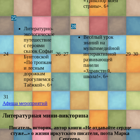
«Триколор моей
страны». 6+
25
28
Литературно-
экологическое
Весёлый урок
путешествие
знаний на
с героями
мультимедийной
сказок Софьи
24
26
27
интерактивной
29
30
Бунтовской
развивающей
«По тропкам
панели
и лесным
«Здравствуй,
дорожкам
школа!». 6+
прогуляемся с
Таёжкой». 6+
31
Афиша мероприятий
Литературная мини-викторина
Писатель, историк, автор книги «Не отдавайте сердце
стуже...» о жизни иркутского писателя, поэта Марка
Сергеева.