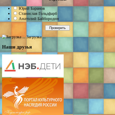
Юрий Баранов
Станислав Гольдфарб
Анатолий Байбородин
Загрузка ...
Наши друзья