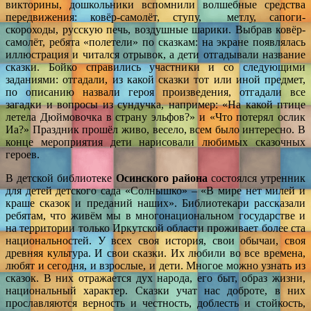
викторины, дошкольники вспомнили волшебные средства
передвижения: ковёр-самолёт, ступу, метлу, сапоги-
скороходы, русскую печь, воздушные шарики. Выбрав ковёр-
самолёт, ребята «полетели» по сказкам: на экране появлялась
иллюстрация и читался отрывок, а дети отгадывали название
сказки. Бойко справились участники и со следующими
заданиями: отгадали, из какой сказки тот или иной предмет,
по описанию назвали героя произведения, отгадали все
загадки и вопросы из сундучка, например: «На какой птице
летела Дюймовочка в страну эльфов?» и «Что потерял ослик
Иа?» Праздник прошёл живо, весело, всем было интересно. В
конце мероприятия дети нарисовали любимых сказочных
героев.
В детской библиотеке
Осинского района
состоялся утренник
для детей детского сада «Солнышко» – «В мире нет милей и
краше сказок и преданий наших». Библиотекари рассказали
ребятам, что живём мы в многонациональном государстве и
на территории только Иркутской области проживает более ста
национальностей. У всех своя история, свои обычаи, своя
древняя культура. И свои сказки. Их любили во все времена,
любят и сегодня, и взрослые, и дети. Многое можно узнать из
сказок. В них отражается дух народа, его быт, образ жизни,
национальный характер. Сказки учат нас доброте, в них
прославляются верность и честность, доблесть и стойкость,