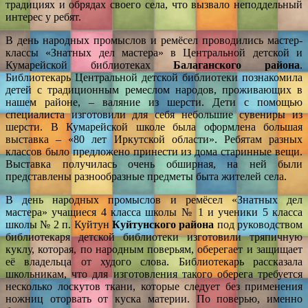
традициях и обрядах своего села, что вызвало неподдельный
интерес у ребят.
В день народных промыслов и ремёсел проводились мастер-
классы «Знатных дел мастера» в Центральной детской и
Кумарейской библиотеках
Балаганского района
.
Библиотекарь Центральной детской библиотеки познакомила
детей с традиционным ремеслом народов, проживающих в
нашем районе, – валяние из шерсти. Дети с помощью
специалиста изготовили для себя небольшие сувениры из
шерсти. В Кумарейской школе была оформлена большая
выставка – «80 лет Иркутской области». Ребятам разных
классов было предложено принести из дома старинные вещи.
Выставка получилась очень обширная, на ней были
представлены разнообразные предметы быта жителей села.
В день народных промыслов и ремёсел «Знатных дел
мастера» учащиеся 4 класса школы № 1 и ученики 5 класса
школы № 2 п. Куйтун
Куйтунского
района
под руководством
библиотекаря детской библиотеки изготовили тряпичную
куклу, которая, по народным поверьям, оберегает и защищает
её владельца от худого слова. Библиотекарь рассказала
школьникам, что для изготовления такого оберега требуется
несколько лоскутов ткани, которые следует без применения
ножниц оторвать от куска материи. По поверью, именно