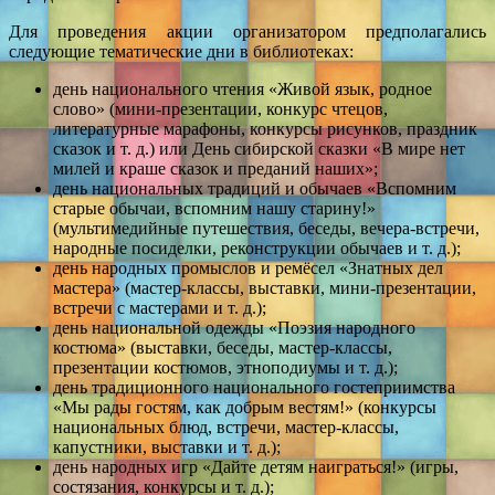
Для проведения акции организатором предполагались
следующие тематические дни в библиотеках:
день национального чтения «Живой язык, родное
слово» (мини-презентации, конкурс чтецов,
литературные марафоны, конкурсы рисунков, праздник
сказок и т. д.) или День сибирской сказки «В мире нет
милей и краше сказок и преданий наших»;
день национальных традиций и обычаев «Вспомним
старые обычаи, вспомним нашу старину!»
(мультимедийные путешествия, беседы, вечера-встречи,
народные посиделки, реконструкции обычаев и т. д.);
день народных промыслов и ремёсел «Знатных дел
мастера» (мастер-классы, выставки, мини-презентации,
встречи с мастерами и т. д.);
день национальной одежды «Поэзия народного
костюма» (выставки, беседы, мастер-классы,
презентации костюмов, этноподиумы и т. д.);
день традиционного национального гостеприимства
«Мы рады гостям, как добрым вестям!» (конкурсы
национальных блюд, встречи, мастер-классы,
капустники, выставки и т. д.);
день народных игр «Дайте детям наиграться!» (игры,
состязания, конкурсы и т. д.);