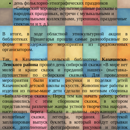
день фольклорно-этнографических праздников
«Сибирский хоровод» (мультимедийные рассказы о
народных праздниках, встречи с музыкальными и
танцевальными коллективами, утренники, праздничные
спектакли и т. д.).
В итоге, в ходе областной этнокультурной акции в
библиотеках Приангарья прошли самые разнообразные по
форме и содержанию мероприятия из предложенных
организатором.
Так, в Казачинской сельской библиотеке
Казачинско-
Ленского
района
прошёл день сибирской сказки «В мире нет
милей и краше сказок и преданий наших» (выставка-
путешествие по сибирским сказкам). Для проведения
мероприятия были взяты рисунки и поделки детей
Казачинской детской школы искусств. Живописные работы и
изделия из папье-маше дети сделали по мотивам сборника
«Байкала-озера сказки». Перед тем как начать работу, ребята
ознакомились с этим сборником сказок, в котором
представлены различные жанры устного творчества народов,
населяющих берега Байкала и долины окружающих рек:
волшебные сказки, легенды, предания. Библиотекой
запланирован выпуск буклета, в который войдут отрывки
сказок, дополненные фотографиями рисунков и поделок