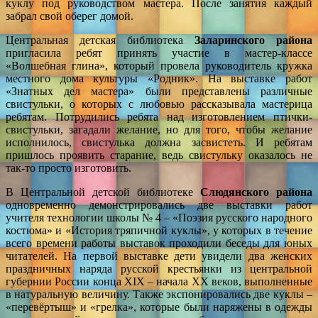
куклу под руководством мастера. После занятия каждый
забрал свой оберег домой.
Центральная детская библиотека
Заларинского района
пригласила ребят принять участие в мастер-классе
«Волшебная глина», который провела руководитель кружка
местного дома культуры «Родник». На выставке работ
«Знатных дел мастера» были представлены различные
свистульки, о которых с любовью рассказывала мастерица
ребятам. Потрудились ребята над изготовлением птички-
свистульки, загадали желание, но для того, чтобы желание
исполнилось, свистулька должна засвистеть. И ребятам
пришлось проявить старание, ведь свистульку оказалось не
так-то просто изготовить.
В Центральной детской библиотеке
Слюдянского
района
одновременно демонстрировались две выставки работ
учителя технологии школы № 4 – «Поэзия русского народного
костюма» и «История тряпичной куклы», у которых в течение
всего времени работы выставок проходили беседы для юных
читателей. На первой выставке дети увидели два женских
праздничных наряда русской крестьянки из центральной
губернии России конца XIX – начала XX веков, выполненные
в натуральную величину. Также экспонировались две куклы –
«перевёртыш» и «грелка», которые были наряжены в одежды