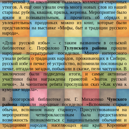
интересной для школьников оказалась коллекция старинных
утюгов. А ещё они узнали очень много новых слов из нашей
старины: рубель, квашня, прялка, жернова. Мероприятие было
ярким и познавательным, а прочитать об обрядах и
увлекательных праздниках можно из книг, которые были
представлены на выставке «Мифы, быт и традиции русского
народа».
«Душа русской избы» – с таким названием в сельской
библиотеке с. Перфилово
Тулунского района
прошли
народные литературные посиделки. Много интересного
узнали ребята о традициях народов, проживающих в Сибири,
русской избе и печке: её устройство, вспомнили пословицы о
печке, отгадали загадки, побывали в сказке, пели частушки. В
заключение были подведены итоги, и самые активные
участники были награждены грамотой «Знаток русской
печки». За чаепитием ребята прослушали сказ «Как кума к
кумушке ходила».
В Лесогорской библиотеке им. Г. Михасенко
Чунского
района
прошли народные посиделки «Вспомним старые
обычаи, вспомним нашу старину». Присутствовавшим на
мероприятии четвероклассникам была предоставлена
возможность познакомиться с национальными обычаями и
традициями народов, населяющих наш край. Коренные