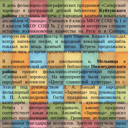
В день фольклорно-этнографических праздников «Сибирский
хоровод» в центральной детской библиотеке
Куйтунского
района
состоялась встреча с народным казачьим вокальным
ансамблем «Станица». Учащиеся 8 класса МКОУ СОШ № 1 и
8 классов МКОУ СОШ № 2 с огромным интересом слушали
историю возникновения казачества на Руси и в Сибири,
которую им поведал Виктор Ильич Ульянов. Казаки в походах
всегда напевали песню, и народный вокальный ансамбль
показал всю мощь казачьей песни. Встреча продолжалась
больше часа, но время пролетело совсем незаметно.
В рамках акции для школьников
с. Мельница
в
межпоселенческой центральной библиотеке
Нижнеудинского
района
прошёл фольклорно-этнографический праздник
«Сибирский хоровод». На мероприятие были приглашены
народный коллектив «Центр славянской культуры» из с.
Атагай под руководством Л. А. Ванцай и народный
фольклорный ансамбль песни «Заряница» под руководством
В. П. Александровой. Гости праздника познакомились с
календарём народных праздников и куклами-оберегами.
Ребята с интересом отгадывали, какому празднику
соответствует какая кукла. Ансамбль «Заряница» украсил
рассказ праздничными песнями. Громкими аплодисментами
школьники благодарили коллектив. Зрители получили заряд