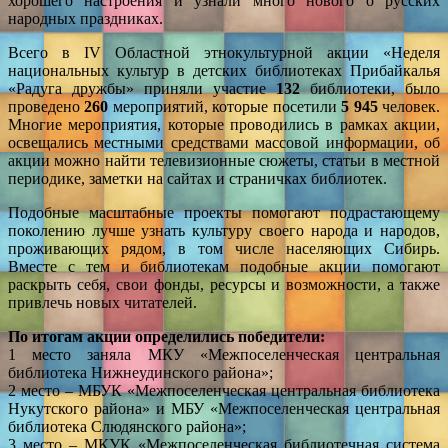
хорошего настроения и узнали много нового о русских
народных праздниках.
Всего в IV Областной этнокультурной акции «Неделя
национальных культур в детских библиотеках Прибайкалья
«Радуга дружбы» приняли участие
132
библиотеки, было
проведено
260
мероприятий, которые посетили
5 945
человек.
Многие мероприятия, которые проводились в рамках акции,
освещались местными средствами массовой информации, об
акции можно найти телевизионные сюжеты, статьи в местной
периодике, заметки на сайтах и страничках библиотек.
Подобные масштабные проекты помогают подрастающему
поколению лучше узнать культуру своего народа и народов,
проживающих рядом, в том числе населяющих Сибирь.
Вместе с тем и библиотекам подобные акции помогают
раскрыть себя, свои фонды, ресурсы и возможности, а также
привлечь новых читателей.
По итогам акции определились победители:
1 место заняла МКУ «Межпоселенческая центральная
библиотека Нижнеудинского района»;
2 место – МБУК «Межпоселенческая центральная библиотека
Нукутского района» и МБУ «Межпоселенческая центральная
библиотека Слюдянского района»;
3 место – МКУК «Межпоселенческая библиотечная система