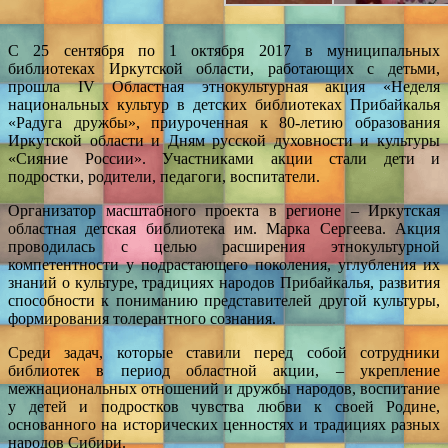
С 25 сентября по 1 октября 2017 в муниципальных
библиотеках Иркутской области, работающих с детьми,
прошла IV Областная этнокультурная акция «Неделя
национальных культур в детских библиотеках Прибайкалья
«Радуга дружбы», приуроченная к 80-летию образования
Иркутской области и Дням русской духовности и культуры
«Сияние России». Участниками акции стали дети и
подростки, родители, педагоги, воспитатели.
Организатор масштабного проекта в регионе – Иркутская
областная детская библиотека им. Марка Сергеева. Акция
проводилась с целью расширения этнокультурной
компетентности у подрастающего поколения, углубления их
знаний о культуре, традициях народов Прибайкалья, развития
способности к пониманию представителей другой культуры,
формирования толерантного сознания.
Среди задач, которые ставили перед собой сотрудники
библиотек в период областной акции, – укрепление
межнациональных отношений и дружбы народов, воспитание
у детей и подростков чувства любви к своей Родине,
основанного на исторических ценностях и традициях разных
народов Сибири.