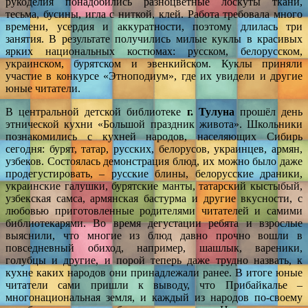
рукоделия понадобились разноцветные лоскуты ткани,
тесьма, бусины, игла с ниткой, клей. Работа требовала много
времени, усердия и аккуратности, поэтому длилась три
занятия. В результате получились милые куклы в красивых
ярких национальных костюмах: русском, белорусском,
украинском, бурятском и эвенкийском. Куклы приняли
участие в конкурсе «Этноподиум», где их увидели и другие
юные читатели.
В центральной детской библиотеке
г. Тулуна
прошёл день
этнической кухни «Большой праздник живота». Школьники
познакомились с кухней народов, населяющих Сибирь
сегодня: бурят, татар, русских, белорусов, украинцев, армян,
узбеков. Состоялась демонстрация блюд, их можно было даже
продегустировать, – русские блины, белорусские драники,
украинские галушки, бурятские манты, татарский кыстыбый,
узбекская самса, армянская бастурма и другие вкусности, с
любовью приготовленные родителями читателей и самими
библиотекарями. Во время дегустации ребята и взрослые
выяснили, что многие из блюд давно прочно вошли в
повседневный обиход, например, шашлык, вареники,
голубцы и другие, и порой теперь даже трудно назвать, к
кухне каких народов они принадлежали ранее. В итоге юные
читатели сами пришли к выводу, что Прибайкалье –
многонациональная земля, и каждый из народов по-своему