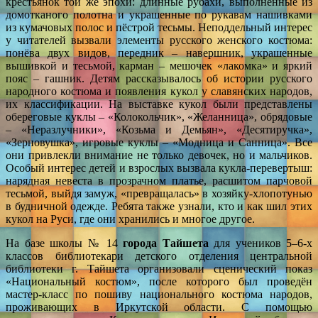
крестьянок той же эпохи: длинные рубахи, выполненные из
домотканого полотна и украшенные по рукавам нашивками
из кумачовых полос и пёстрой тесьмы. Неподдельный интерес
у читателей вызвали элементы русского женского костюма:
понёва двух видов, передник – навершник, украшенные
вышивкой и тесьмой, карман – мешочек «лакомка» и яркий
пояс – гашник. Детям рассказывалось об истории русского
народного костюма и появления кукол у славянских народов,
их классификации. На выставке кукол были представлены
обереговые куклы – «Колокольчик», «Желанница», обрядовые
– «Неразлучники», «Козьма и Демьян», «Десятиручка»,
«Зерновушка», игровые куклы – «Модница и Санница». Все
они привлекли внимание не только девочек, но и мальчиков.
Особый интерес детей и взрослых вызвала кукла-перевертыш:
нарядная невеста в прозрачном платье, расшитом парчовой
тесьмой, выйдя замуж, «превращалась» в хозяйку-хлопотунью
в будничной одежде. Ребята также узнали, кто и как шил этих
кукол на Руси, где они хранились и многое другое.
На базе школы № 14
города Тайшета
для учеников 5–6-х
классов библиотекари детского отделения центральной
библиотеки г. Тайшета организовали сценический показ
«Национальный костюм», после которого был проведён
мастер-класс по пошиву национального костюма народов,
проживающих в Иркутской области. С помощью