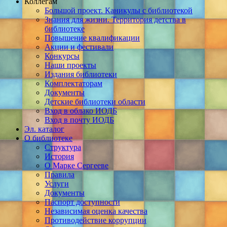
Коллегам
Большой проект. Каникулы с библиотекой
Знания для жизни. Территория детства в
библиотеке
Повышение квалификации
Акции и фестивали
Конкурсы
Наши проекты
Издания библиотеки
Комплектаторам
Документы
Детские библиотеки области
Вход в облако ИОДБ
Вход в почту ИОДБ
Эл. каталог
О библиотеке
Структура
История
О Марке Сергееве
Правила
Услуги
Документы
Паспорт доступности
Независимая оценка качества
Противодействие коррупции