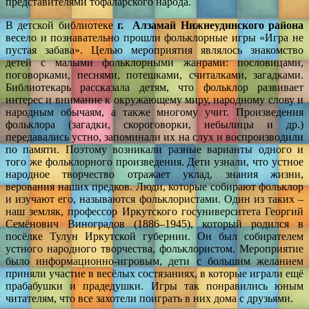
представителями тофаларского народа.
В детской библиотеке
г. Алзамай Нижнеудинского района
весело и познавательно прошли фольклорные игры «Игра не
пустая забава». Целью мероприятия являлось знакомство
детей с малыми фольклорными жанрами: пословицами,
поговорками, песнями, потешками, считалками, загадками.
Библиотекарь рассказала детям, что фольклор развивает
интерес и внимание к окружающему миру, народному слову и
народным обычаям, а также многому учит. Произведения
фольклора (загадки, скороговорки, небылицы и др.)
передавались устно, запоминали их на слух и воспроизводили
по памяти. Поэтому возникали разные варианты одного и
того же фольклорного произведения. Дети узнали, что устное
народное творчество отражает уклад, знания жизни,
верования наших предков. Люди, которые собирают фольклор
и изучают его, называются фольклористами. Один из таких –
наш земляк, профессор Иркутского госуниверситета Георгий
Семёнович Виноградов (1886–1945), который родился в
посёлке Тулун Иркутской губернии. Он был собирателем
устного народного творчества, фольклористом. Мероприятие
было информационно-игровым, дети с большим желанием
приняли участие в весёлых состязаниях, в которые играли ещё
прабабушки и прадедушки. Игры так понравились юным
читателям, что все захотели поиграть в них дома с друзьями.