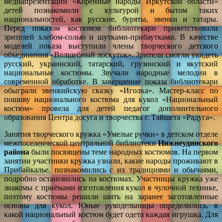
медиапрезентации «Коренные народы Иркутской области»
детей познакомили с культурой и бытом таких
национальностей, как русские, буряты, эвенки и татары.
Перед показом костюмов библиотекари приветствовали
зрителей хлебом-солью и шутками-прибаутками. В качестве
моделей показа выступили члены творческого детского
объединения «Волшебный лоскуток». Зрители смогли увидеть
русский, украинский, татарский, грузинский и якутский
национальные костюмы. Звучали народные мелодии в
современной обработке. В завершение показа библиотекари
обыграли эвенкийскую сказку «Иголка». Мастер-класс по
пошиву национального костюма для кукол «Национальный
костюм» провела для детей педагог дополнительного
образования Центра досуга и творчества г. Тайшета «Радуга».
Занятия творческого кружка «Умелые ручки» в детском отделе
межпоселенческой центральной библиотеки
Нижнеудинского
района
были посвящены теме народных костюмов. На первом
занятии участники кружка узнали, какие народы проживают в
Прибайкалье, познакомились с их традициями и обычаями,
подробно остановились на костюмах. Участницы кружка уже
знакомы с приёмами изготовления кукол в чулочной технике,
поэтому костюмы решили шить на заранее заготовленные
основы для кукол. Юные рукодельницы определились, в
какой национальный костюм будет одета каждая игрушка. Для