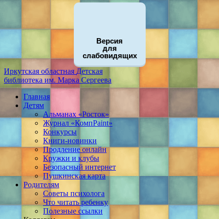
Версия
для
слабовидящих
Иркутская областная
Детская
библиотека
им. Марка Сергеева
Главная
Детям
Альманах «Росток»
Журнал «КомпPaint»
Конкурсы
Книги-новинки
Продление онлайн
Кружки и клубы
Безопасный интернет
Пушкинская карта
Родителям
Советы психолога
Что читать ребенку
Полезные ссылки