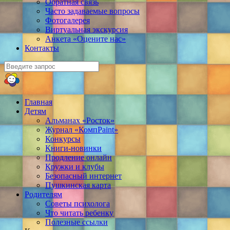
Обратная связь
Часто задаваемые вопросы
Фотогалерея
Виртуальная экскурсия
Анкета «Оцените нас»
Контакты
Главная
Детям
Альманах «Росток»
Журнал «КомпPaint»
Конкурсы
Книги-новинки
Продление онлайн
Кружки и клубы
Безопасный интернет
Пушкинская карта
Родителям
Советы психолога
Что читать ребенку
Полезные ссылки