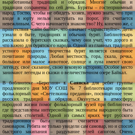
выработанных традиций и обрядов. Многие обычаи и
традиции сохранены по сей день. Буряты – гостеприимный
народ. Гостю, чтобы не обидеть хозяев, нужно знать, что при
входе в юрту нельзя наступать на порог, это считается
невежливым. С чего начинается знакомство? Ну, конечно же, с
приветствия «сайн байна», что означает «здравствуйте». Дети
узнали о быте, традициях и обычаях бурят. Библиотекарь
рассказала о бурятских сказках, чему они учат, что дорого и
что важно для бурятского народа. Одной из главных традиций
устного народного творчества бурят является священное
почитание природы. Любая местность, гора, скала, речка,
большое или малое животное, солнце и луна имеют свою
легенду, своё сказание, свою вековую историю. Особое место
занимают легенды и сказки о величественном озере Байкал.
В библиотеке «Берегиня»
г.
Саянска
для ребят группы
продленного дня МОУ СОШ № 7 библиотекари провели
фольклорный час «Светелкины предания», посвящённое теме
русских традиций и обрядов. Окунуться в атмосферу
народной жизни помог фольклорный музей при библиотеке,
где представлены интереснейшие экспонаты народного быта
прошлых столетий. Одной из самых ярких черт русского
традиционного быта издавна считается чаепитие за
самоваром. Ребята не только увидели сам самовар, но и способ
быстрого закипания – раздувание углей сапогом. Очень