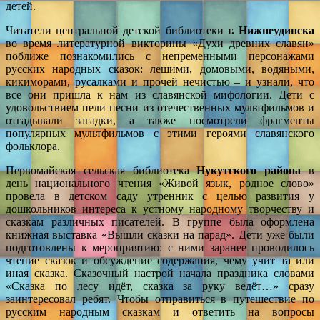
детей.
Читатели центральной детской библиотеки
г. Нижнеудинска
во время литературной викторины «Духи древних славян»
поближе познакомились с непременными персонажами
русских народных сказок: лешими, домовыми, водяными,
кикиморами, русалками и прочей нечистью – и узнали, что
все они пришла к нам из славянской мифологии. Дети с
удовольствием пели песни из отечественных мультфильмов и
отгадывали загадки, а также посмотрели фрагменты
популярных мультфильмов с этими героями славянского
фольклора.
Первомайская сельская библиотека
Нукутского
района
в
день национального чтения «Живой язык, родное слово»
провела в детском саду утренник с целью развития у
дошкольников интереса к устному народному творчеству и
сказкам различных писателей. В группе была оформлена
книжная выставка «Вышли сказки на парад». Дети уже были
подготовлены к мероприятию: с ними заранее проводилось
чтение сказок и обсуждение содержания, чему учит та или
иная сказка. Сказочный настрой начала праздника словами
«Сказка по лесу идёт, сказка за руку ведёт…» сразу
заинтересовал ребят. Чтобы отправиться в путешествие по
русским народным сказкам и ответить на вопросы