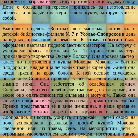
бахрома от разрыва имеет силу противостояния худому слову.
Дети с большим интересом принялись за изготовление
оберега, и каждый смастерил свою куклу, которую унёс с
собой.
Выставка поделок «Знатных дел мастера» состоялась в
детской библиотеке-филиале № 7
г.
Усолье-Сибирское
в день
народных промыслов и ремёсел. К этому событию была
оформлена выставка поделок местных мастеров. На встречу с
учениками класса «Гимназии № 1» пригласили мастера
прикладного творчества Оксану Волкову. Она провела мастер-
класс по изготовлению куклы Мокоша. Мокошь – богиня
плодородия, владычица лечебных трав и кореньев. Живёт она
среди трясин на краю болота. К ней осенью спускается
ослабевшее Солнце и проводит у неё на лечении все долгие
зимние ночи. Она заботится об ослабевшем зимнем
Солнышке, лечит его целебными травами да заговорами, и к
весне оно опять становится сильным и могучим. Также она
является покровителем домашнего очага, прядёт нить судьбы.
Предки представляли её в виде женщины, в наше время её
изображение можно встретить в кружевах и вышивках.
Собирались ли косить, убирать ли урожай – детей своих на
поле успокаивали, развлекали простой куклой Мокоша,
сделанной ими из травы, сена. На мероприятии дети с
огромным удовольствием своими руками изготовили такую