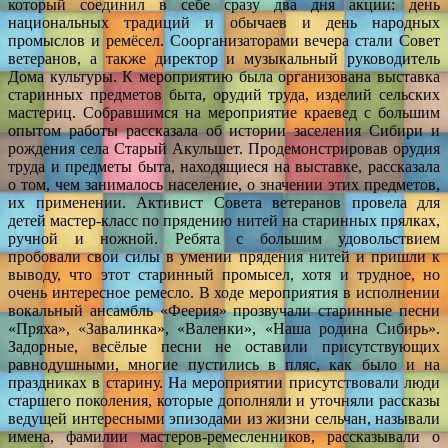
который соединил в себе сразу два дня акции: день
национальных традиций и обычаев и день народных
промыслов и ремёсел. Соорганизаторами вечера стали Совет
ветеранов, а также директор и музыкальный руководитель
Дома культуры. К мероприятию была организована выставка
старинных предметов быта, орудий труда, изделий сельских
мастериц. Собравшимся на мероприятие краевед с большим
опытом работы рассказала об истории заселения Сибири и
рождения села Старый Акульшет. Продемонстрировав орудия
труда и предметы быта, находящиеся на выставке, рассказала
о том, чем занималось население, о значении этих предметов,
их применении. Активист Совета ветеранов провела для
детей мастер-класс по прядению нитей на старинных прялках,
ручной и ножной. Ребята с большим удовольствием
пробовали свои силы в умении прядения нитей и пришли к
выводу, что этот старинный промысел, хотя и трудное, но
очень интересное ремесло. В ходе мероприятия в исполнении
вокальный ансамбль «Феерия» прозвучали старинные песни
«Пряха», «Завалинка», «Валенки», «Наша родина Сибирь».
Задорные, весёлые песни не оставили присутствующих
равнодушными, многие пустились в пляс, как было и на
праздниках в старину. На мероприятии присутствовали люди
старшего поколения, которые дополняли и уточняли рассказы
ведущей интересными эпизодами из жизни сельчан, называли
имена, фамилии мастеров-ремесленников, рассказывали о