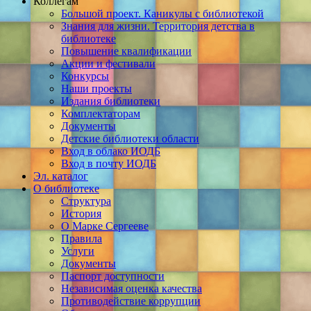
Коллегам
Большой проект. Каникулы с библиотекой
Знания для жизни. Территория детства в
библиотеке
Повышение квалификации
Акции и фестивали
Конкурсы
Наши проекты
Издания библиотеки
Комплектаторам
Документы
Детские библиотеки области
Вход в облако ИОДБ
Вход в почту ИОДБ
Эл. каталог
О библиотеке
Структура
История
О Марке Сергееве
Правила
Услуги
Документы
Паспорт доступности
Независимая оценка качества
Противодействие коррупции