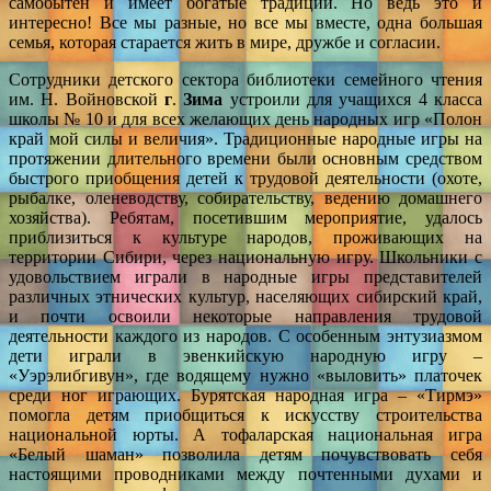
самобытен и имеет богатые традиции. Но ведь это и
интересно! Все мы разные, но все мы вместе, одна большая
семья, которая старается жить в мире, дружбе и согласии.
Сотрудники детского сектора библиотеки семейного чтения
им. Н. Войновской
г
.
Зима
устроили для учащихся 4 класса
школы № 10 и для всех желающих день народных игр «Полон
край мой силы и величия». Традиционные народные игры на
протяжении длительного времени были основным средством
быстрого приобщения детей к трудовой деятельности (охоте,
рыбалке, оленеводству, собирательству, ведению домашнего
хозяйства). Ребятам, посетившим мероприятие, удалось
приблизиться к культуре народов, проживающих на
территории Сибири, через национальную игру. Школьники с
удовольствием играли в народные игры представителей
различных этнических культур, населяющих сибирский край,
и почти освоили некоторые направления трудовой
деятельности каждого из народов. С особенным энтузиазмом
дети играли в эвенкийскую народную игру –
«Уэрэлибгивун», где водящему нужно «выловить» платочек
среди ног играющих. Бурятская народная игра – «Тирмэ»
помогла детям приобщиться к искусству строительства
национальной юрты. А тофаларская национальная игра
«Белый шаман» позволила детям почувствовать себя
настоящими проводниками между почтенными духами и