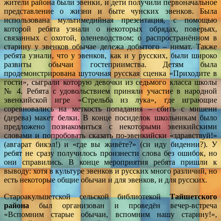
жители района были эвенки, и дети получили первоначальное
представление о жизни и быте чунских эвенков. Была
использована мультимедийная презентация, с помощью
которой ребята узнали о некоторых обрядах, поверьях,
связанных с охотой, оленеводством; о распространённом в
старину у эвенков обычае дележа добытого – нимат. Также
ребята узнали, что у эвенков, как и у русских, были широко
развиты обычаи гостеприимства. Детям была
продемонстрирована шуточная русская сценка «Приходите в
гости», сыграли которую девочки из седьмого класса школы
№ 4. Ребята с удовольствием приняли участие в народной
эвенкийской игре «Стрельба из лука», где играющие
соревновались на меткость попадания – сбить с мишени
(дерева) макет белки. В конце посиделок школьникам было
предложено познакомиться с некоторыми эвенкийскими
словами и попробовать сказать по-эвенкийски «здравствуй!»
(авгарат бикэл!) и «где вы живёте?» (си иду биденни?). У
ребят не сразу получилось произнести слова без ошибок, но
они справились. В конце мероприятия ребята пришли к
выводу: хотя в культуре эвенков и русских много различий, но
есть некоторые общие обычаи и для эвенков, и для русских.
Староакульшетской сельской библиотекой
Тайшетского
района
был организован и проведён вечер-встреча
«Вспомним старые обычаи, вспомним нашу старину!»,