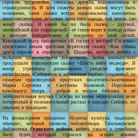
героизм, трудолюбие, смекалка, дружба, взаимопомощь и
справедливость. И хотя сюжеты разных сказок могут быть
похожими, сами сказки всегда национальны, наполнены
многочисленными деталями быта того народа, той земли, где
живёт сказка. И какой бы ни была сказка – русской,
эвенкийской или тофаларской – её герои верят в победу добра
и выходят победителями в поединке со злой силой.
Кукольный театр библиотеки «В гостях у весёлой Сэсэгмы»
представил юным зрителям бурятскую сказку «Как собака
друга обрела» в обработке А. Шадаева, которую ребята с
большим удовольствием посмотрели. Затем внимательно
прослушали тофаларскую сказку «Шесть имён медведя». В
конце утренника дошкольники увидели фрагмент
мультфильма «Сибирячок и зайчиковая берёза», созданный по
сюжетам произведений иркутских писателей-сказочников
Марка Сергеева и Светланы Волковой. Персонажи
кукольного театра – добрая и мудрая бабушка и её
любознательная внучка Сэсэгма во время мероприятия вели
интересный и познавательный рассказ о народах Сибири, их
обычаях и традициях.
На фольклорном празднике «Буряты: культура, традиции,
обычаи», который провела библиотекарь Ташлыковской
библиотеки
Осинского района
, ребята узнали о семейном
быте бурят, который строился на основе веками