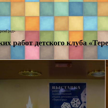
еремГрад»
их работ детского клуба «Тер