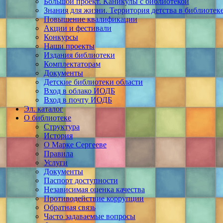
Большой проект. Каникулы с библиотекой
Знания для жизни. Территория детства в библиотек
Повышение квалификации
Акции и фестивали
Конкурсы
Наши проекты
Издания библиотеки
Комплектаторам
Документы
Детские библиотеки области
Вход в облако ИОДБ
Вход в почту ИОДБ
Эл. каталог
О библиотеке
Структура
История
О Марке Сергееве
Правила
Услуги
Документы
Паспорт доступности
Независимая оценка качества
Противодействие коррупции
Обратная связь
Часто задаваемые вопросы