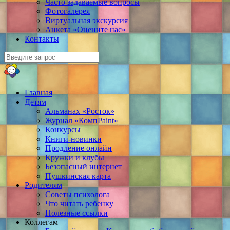
Часто задаваемые вопросы
Фотогалерея
Виртуальная экскурсия
Анкета «Оцените нас»
Контакты
Главная
Детям
Альманах «Росток»
Журнал «КомпPaint»
Конкурсы
Книги-новинки
Продление онлайн
Кружки и клубы
Безопасный интернет
Пушкинская карта
Родителям
Советы психолога
Что читать ребенку
Полезные ссылки
Коллегам