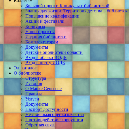
Коллегам
Большой проект. Каникулы с библиотекой
Знания для жизни. Территория детства в библиотек
Повышение квалификации
Акции и фестивали
Конкурсы
Наши проекты
Издания библиотеки
Комплектаторам
Документы
Детские библиотеки области
Вход в облако ИОДБ
Вход в почту ИОДБ
Эл. каталог
О библиотеке
Структура
История
О Марке Сергееве
Правила
Услуги
Документы
Паспорт доступности
Независимая оценка качества
Противодействие коррупции
Обратная связь