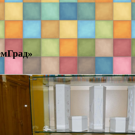
емГрад»