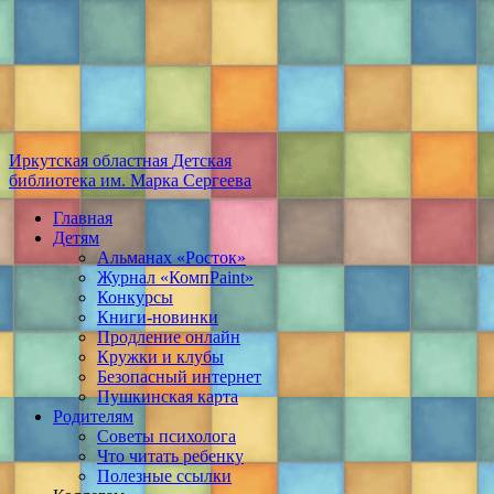
Иркутская областная
Детская
библиотека
им. Марка Сергеева
Главная
Детям
Альманах «Росток»
Журнал «КомпPaint»
Конкурсы
Книги-новинки
Продление онлайн
Кружки и клубы
Безопасный интернет
Пушкинская карта
Родителям
Советы психолога
Что читать ребенку
Полезные ссылки