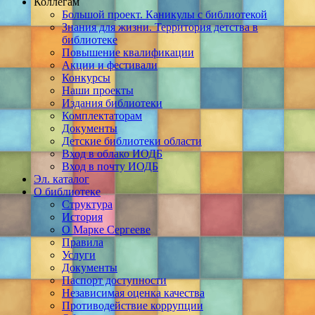
Коллегам
Большой проект. Каникулы с библиотекой
Знания для жизни. Территория детства в
библиотеке
Повышение квалификации
Акции и фестивали
Конкурсы
Наши проекты
Издания библиотеки
Комплектаторам
Документы
Детские библиотеки области
Вход в облако ИОДБ
Вход в почту ИОДБ
Эл. каталог
О библиотеке
Структура
История
О Марке Сергееве
Правила
Услуги
Документы
Паспорт доступности
Независимая оценка качества
Противодействие коррупции