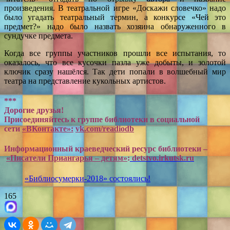
произведения. В театральной игре «Доскажи словечко» надо
было угадать театральный термин, а конкурсе «Чей это
предмет?» надо было назвать хозяина обнаруженного в
сундучке предмета.
Когда все группы участников прошли все испытания, то
оказалось, что все кусочки пазла уже добыты, и золотой
ключик сразу нашёлся. Так дети попали в волшебный мир
театра на представление кукольных артистов.
***
Дорогие друзья!
Присоединяйтесь к группе библиотеки в социальной
сети
«ВКонтакте»:
vk.com/readiodb
Информационный краеведческий ресурс библиотеки –
«Писатели Приангарья – детям»
:
detstvo.irkutsk.ru
«Библиосумерки-2018» состоялись!
165