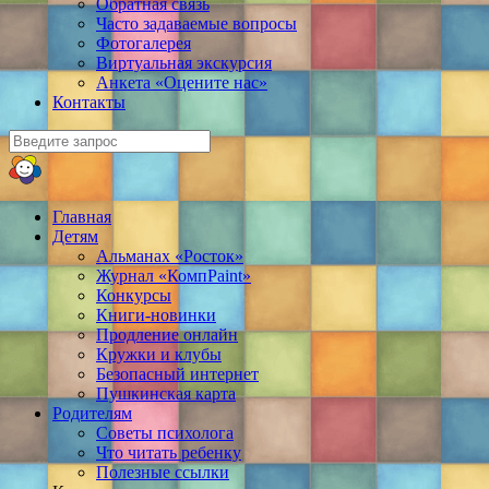
Обратная связь
Часто задаваемые вопросы
Фотогалерея
Виртуальная экскурсия
Анкета «Оцените нас»
Контакты
Главная
Детям
Альманах «Росток»
Журнал «КомпPaint»
Конкурсы
Книги-новинки
Продление онлайн
Кружки и клубы
Безопасный интернет
Пушкинская карта
Родителям
Советы психолога
Что читать ребенку
Полезные ссылки