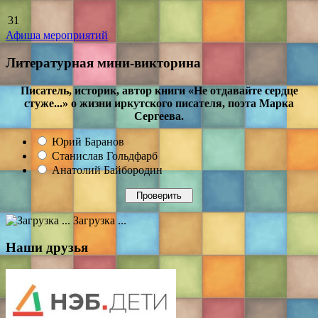
31
Афиша мероприятий
Литературная мини-викторина
Писатель, историк, автор книги «Не отдавайте сердце
стуже...» о жизни иркутского писателя, поэта Марка
Сергеева.
Юрий Баранов
Станислав Гольдфарб
Анатолий Байбородин
Загрузка ...
Наши друзья