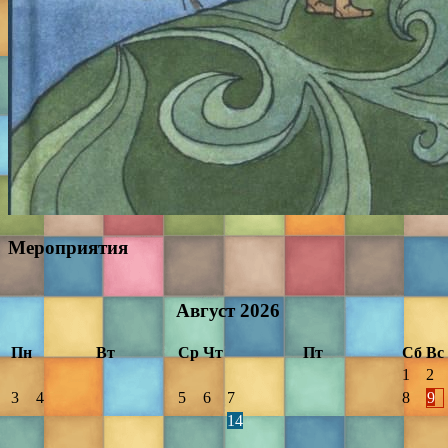
Мероприятия
Август
2026
Пн
Вт
Ср
Чт
Пт
Сб
Вс
1
2
3
4
5
6
7
8
9
14