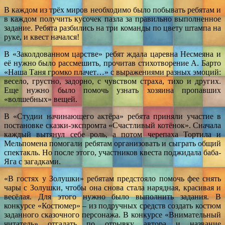
В каждом из трёх миров необходимо было побывать ребятам и
в каждом получить кусочек пазла за правильно выполненное
задание. Ребята разбились на три команды по цвету штампа на
руке, и квест начался!
В «Заколдованном царстве» ребят ждала царевна Несмеяна и
её нужно было рассмешить, прочитав стихотворение А. Барто
«Наша Таня громко плачет…» с выражениями разных эмоций:
весело, грустно, задорно, с чувством страха, тихо и других.
Еще нужно было помочь узнать хозяина пропавших
«волшебных» вещей.
В «Студии начинающего актёра» ребята приняли участие в
постановке сказки-экспромта «Счастливый котёнок». Сначала
каждый вытянул себе роль, а потом черепаха Тортила и
Мельпомена помогали ребятам организовать и сыграть общий
спектакль. Но после этого, участников квеста поджидала баба-
Яга с загадками.
«В гостях у Золушки» ребятам предстояло помочь фее снять
чары с Золушки, чтобы она снова стала нарядная, красивая и
весёлая. Для этого нужно было выполнить задания. В
конкурсе «Костюмер» – из подручных средств создать костюм
заданного сказочного персонажа. В конкурсе «Внимательный
читатель» отгадать по отрывку автора и название