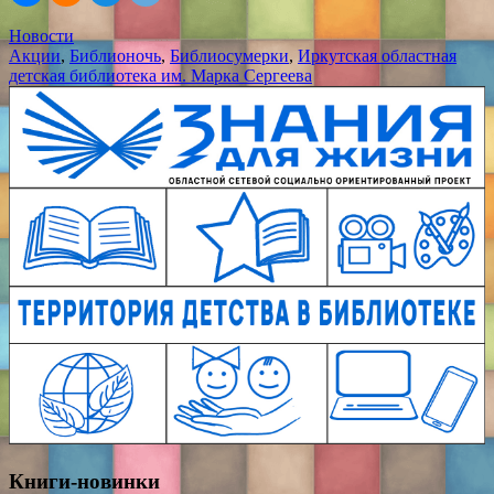
Новости
Акции
,
Библионочь
,
Библиосумерки
,
Иркутская областная
детская библиотека им. Марка Сергеева
Книги-новинки