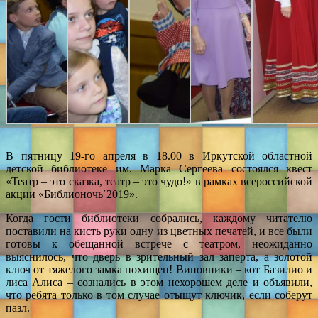
В пятницу 19-го апреля в 18.00 в Иркутской областной
детской библиотеке им. Марка Сергеева состоялся квест
«Театр – это сказка, театр – это чудо!» в рамках всероссийской
акции «Библионочь´2019».
Когда гости библиотеки собрались, каждому читателю
поставили на кисть руки одну из цветных печатей, и все были
готовы к обещанной встрече с театром, неожиданно
выяснилось, что дверь в зрительный зал заперта, а золотой
ключ от тяжелого замка похищен! Виновники – кот Базилио и
лиса Алиса – сознались в этом нехорошем деле и объявили,
что ребята только в том случае отыщут ключик, если соберут
пазл.