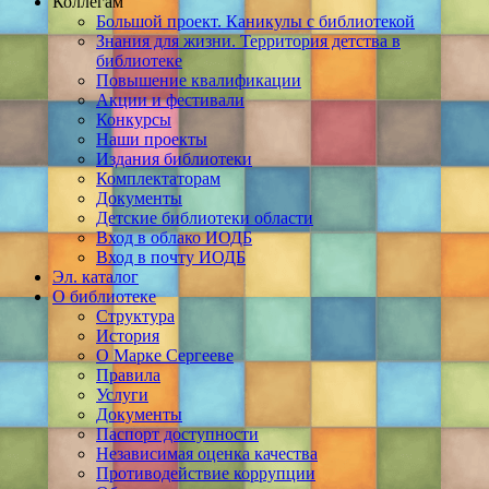
Коллегам
Большой проект. Каникулы с библиотекой
Знания для жизни. Территория детства в
библиотеке
Повышение квалификации
Акции и фестивали
Конкурсы
Наши проекты
Издания библиотеки
Комплектаторам
Документы
Детские библиотеки области
Вход в облако ИОДБ
Вход в почту ИОДБ
Эл. каталог
О библиотеке
Структура
История
О Марке Сергееве
Правила
Услуги
Документы
Паспорт доступности
Независимая оценка качества
Противодействие коррупции