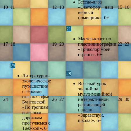
Беседа-игра
10
11
12
13
«Светофор – наш
15
16
верный
помощник». 0+
21
Мастер-класс по
17
18
19
20
пластилинографии
22
23
«Триколор моей
страны». 6+
25
28
Литературно-
экологическое
Весёлый урок
путешествие
знаний на
с героями
мультимедийной
сказок Софьи
24
26
27
интерактивной
29
30
Бунтовской
развивающей
«По тропкам
панели
и лесным
«Здравствуй,
дорожкам
школа!». 6+
прогуляемся с
Таёжкой». 6+