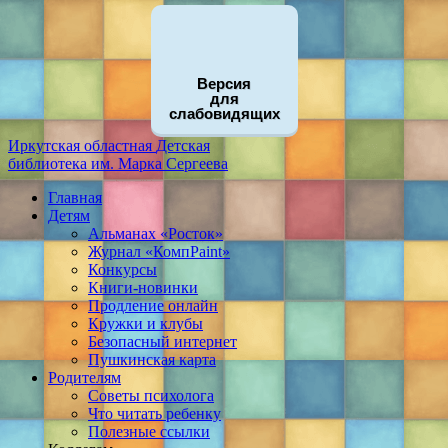
Версия
для
слабовидящих
Иркутская областная
Детская
библиотека
им. Марка Сергеева
Главная
Детям
Альманах «Росток»
Журнал «КомпPaint»
Конкурсы
Книги-новинки
Продление онлайн
Кружки и клубы
Безопасный интернет
Пушкинская карта
Родителям
Советы психолога
Что читать ребенку
Полезные ссылки