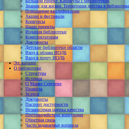
Большой проект. Каникулы с библиотекой
Знания для жизни. Территория детства в библиотек
Повышение квалификации
Акции и фестивали
Конкурсы
Наши проекты
Издания библиотеки
Комплектаторам
Документы
Детские библиотеки области
Вход в облако ИОДБ
Вход в почту ИОДБ
Эл. каталог
О библиотеке
Структура
История
О Марке Сергееве
Правила
Услуги
Документы
Паспорт доступности
Независимая оценка качества
Противодействие коррупции
Обратная связь
Часто задаваемые вопросы