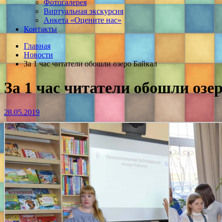
Фотогалерея
Виртуальная экскурсия
Анкета «Оцените нас»
Контакты
Главная
Новости
За 1 час читатели обошли озеро Байкал
За 1 час читатели обошли озе
28.05.2019