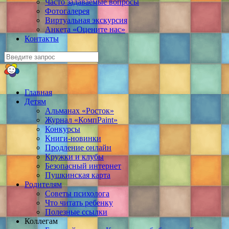
Часто задаваемые вопросы
Фотогалерея
Виртуальная экскурсия
Анкета «Оцените нас»
Контакты
Главная
Детям
Альманах «Росток»
Журнал «КомпPaint»
Конкурсы
Книги-новинки
Продление онлайн
Кружки и клубы
Безопасный интернет
Пушкинская карта
Родителям
Советы психолога
Что читать ребенку
Полезные ссылки
Коллегам