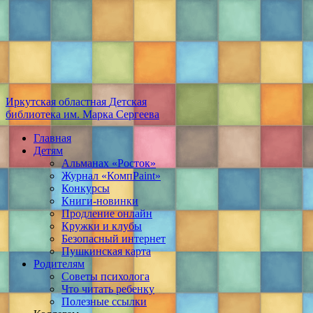
Иркутская областная
Детская
библиотека
им. Марка Сергеева
Главная
Детям
Альманах «Росток»
Журнал «КомпPaint»
Конкурсы
Книги-новинки
Продление онлайн
Кружки и клубы
Безопасный интернет
Пушкинская карта
Родителям
Советы психолога
Что читать ребенку
Полезные ссылки