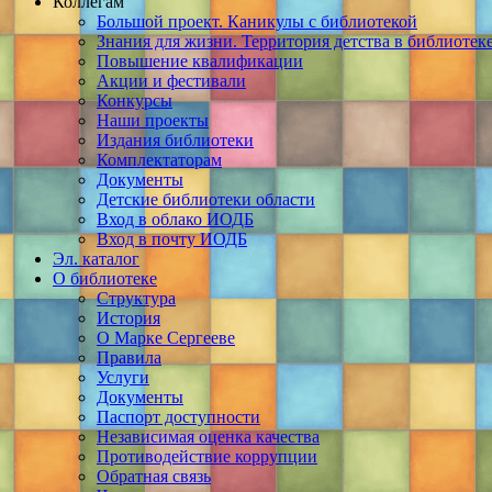
Коллегам
Большой проект. Каникулы с библиотекой
Знания для жизни. Территория детства в библиотек
Повышение квалификации
Акции и фестивали
Конкурсы
Наши проекты
Издания библиотеки
Комплектаторам
Документы
Детские библиотеки области
Вход в облако ИОДБ
Вход в почту ИОДБ
Эл. каталог
О библиотеке
Структура
История
О Марке Сергееве
Правила
Услуги
Документы
Паспорт доступности
Независимая оценка качества
Противодействие коррупции
Обратная связь