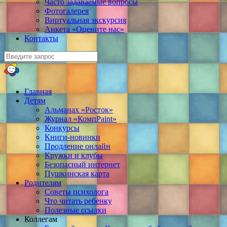
Часто задаваемые вопросы
Фотогалерея
Виртуальная экскурсия
Анкета «Оцените нас»
Контакты
Главная
Детям
Альманах «Росток»
Журнал «КомпPaint»
Конкурсы
Книги-новинки
Продление онлайн
Кружки и клубы
Безопасный интернет
Пушкинская карта
Родителям
Советы психолога
Что читать ребенку
Полезные ссылки
Коллегам