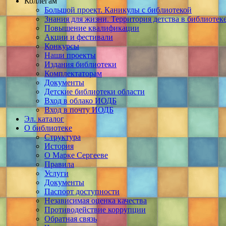
Коллегам
Большой проект. Каникулы с библиотекой
Знания для жизни. Территория детства в библиотек
Повышение квалификации
Акции и фестивали
Конкурсы
Наши проекты
Издания библиотеки
Комплектаторам
Документы
Детские библиотеки области
Вход в облако ИОДБ
Вход в почту ИОДБ
Эл. каталог
О библиотеке
Структура
История
О Марке Сергееве
Правила
Услуги
Документы
Паспорт доступности
Независимая оценка качества
Противодействие коррупции
Обратная связь