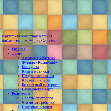
Иркутская областная
Детская
библиотека
им. Марка Сергеева
Главная
Детям
Альманах «Росток»
Журнал «КомпPaint»
Конкурсы
Книги-новинки
Продление онлайн
Кружки и клубы
Безопасный интернет
Пушкинская карта
Родителям
Советы психолога
Что читать ребенку
Полезные ссылки