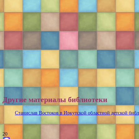
Другие материалы библиотеки
Станислав Востоков в Иркутской областной детской библ
20