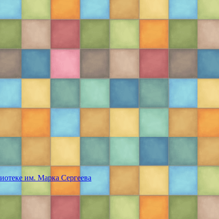
иотеке им. Марка Сергеева