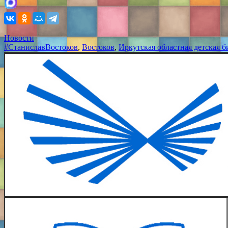
Новости
#СтаниславВостоков
,
Востоков
,
Иркутская областная детская 