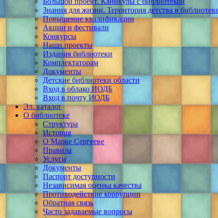
Большой проект. Каникулы с библиотекой
Знания для жизни. Территория детства в библиотек
Повышение квалификации
Акции и фестивали
Конкурсы
Наши проекты
Издания библиотеки
Комплектаторам
Документы
Детские библиотеки области
Вход в облако ИОДБ
Вход в почту ИОДБ
Эл. каталог
О библиотеке
Структура
История
О Марке Сергееве
Правила
Услуги
Документы
Паспорт доступности
Независимая оценка качества
Противодействие коррупции
Обратная связь
Часто задаваемые вопросы