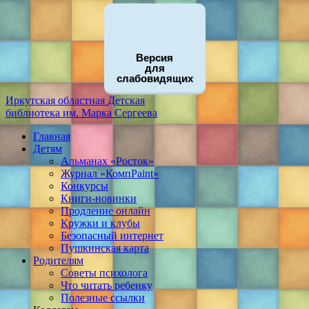
Версия
для
слабовидящих
Иркутская областная
Детская
библиотека
им. Марка Сергеева
Главная
Детям
Альманах «Росток»
Журнал «КомпPaint»
Конкурсы
Книги-новинки
Продление онлайн
Кружки и клубы
Безопасный интернет
Пушкинская карта
Родителям
Советы психолога
Что читать ребенку
Полезные ссылки