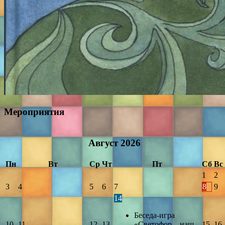
Мероприятия
Август
2026
Пн
Вт
Ср
Чт
Пт
Сб
Вс
1
2
3
4
5
6
7
8
9
14
Беседа-игра
10
11
12
13
«Светофор – наш
15
16