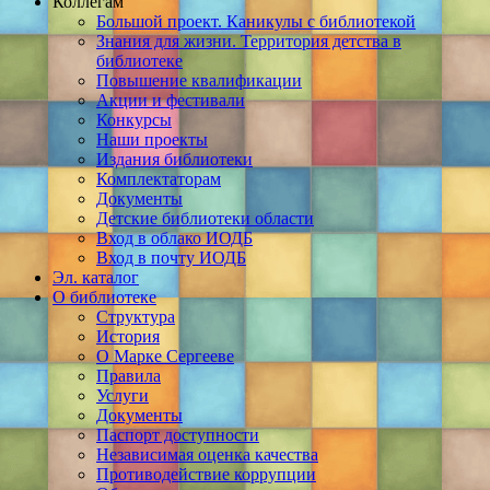
Коллегам
Большой проект. Каникулы с библиотекой
Знания для жизни. Территория детства в
библиотеке
Повышение квалификации
Акции и фестивали
Конкурсы
Наши проекты
Издания библиотеки
Комплектаторам
Документы
Детские библиотеки области
Вход в облако ИОДБ
Вход в почту ИОДБ
Эл. каталог
О библиотеке
Структура
История
О Марке Сергееве
Правила
Услуги
Документы
Паспорт доступности
Независимая оценка качества
Противодействие коррупции