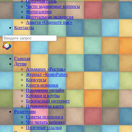
Обратная связь
Часто задаваемые вопросы
Фотогалерея
Виртуальная экскурсия
Анкета «Оцените нас»
Контакты
Главная
Детям
Альманах «Росток»
Журнал «КомпPaint»
Конкурсы
Книги-новинки
Продление онлайн
Кружки и клубы
Безопасный интернет
Пушкинская карта
Родителям
Советы психолога
Что читать ребенку
Полезные ссылки