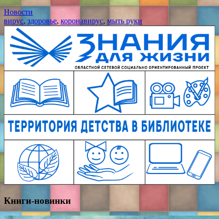
Новости
вирус
,
здоровье
,
коронавирус
,
мыть руки
Книги-новинки