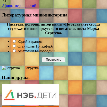
31
Афиша мероприятий
Литературная мини-викторина
Писатель, историк, автор книги «Не отдавайте сердце
стуже...» о жизни иркутского писателя, поэта Марка
Сергеева.
Юрий Баранов
Станислав Гольдфарб
Анатолий Байбородин
Загрузка ...
Наши друзья