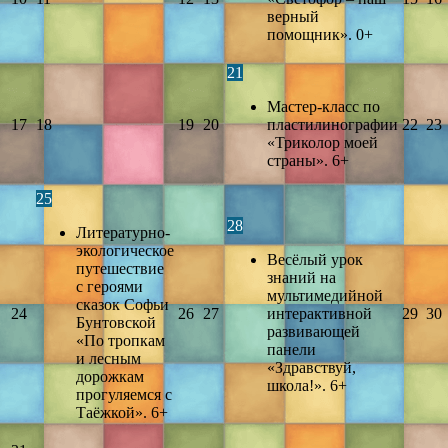
верный
помощник». 0+
21
Мастер-класс по
17
18
19
20
пластилинографии
22
23
«Триколор моей
страны». 6+
25
28
Литературно-
экологическое
Весёлый урок
путешествие
знаний на
с героями
мультимедийной
сказок Софьи
24
26
27
интерактивной
29
30
Бунтовской
развивающей
«По тропкам
панели
и лесным
«Здравствуй,
дорожкам
школа!». 6+
прогуляемся с
Таёжкой». 6+