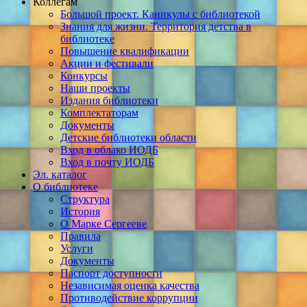
Коллегам
Большой проект. Каникулы с библиотекой
Знания для жизни. Территория детства в
библиотеке
Повышение квалификации
Акции и фестивали
Конкурсы
Наши проекты
Издания библиотеки
Комплектаторам
Документы
Детские библиотеки области
Вход в облако ИОДБ
Вход в почту ИОДБ
Эл. каталог
О библиотеке
Структура
История
О Марке Сергееве
Правила
Услуги
Документы
Паспорт доступности
Независимая оценка качества
Противодействие коррупции