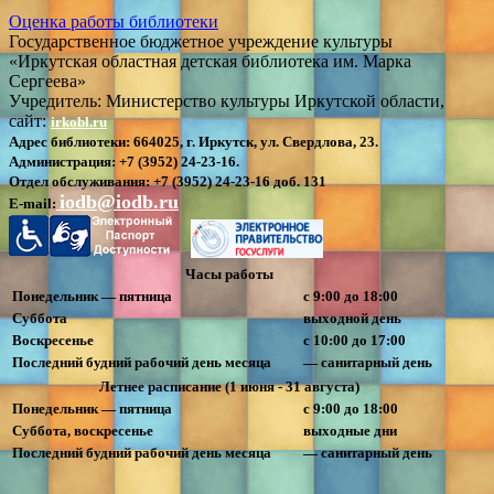
Оценка работы библиотеки
Государственное бюджетное учреждение культуры
«Иркутская областная детская библиотека им. Марка
Сергеева»
Учредитель: Министерство культуры Иркутской области,
сайт:
irkobl.ru
Адрес библиотеки:
664025, г. Иркутск, ул. Свердлова, 23.
Администрация:
+7 (3952) 24-23-16.
Отдел обслуживания:
+7 (3952) 24-23-16 доб. 131
iodb@iodb.ru
E-mail:
Часы работы
Понедельник — пятница
с 9:00 до 18:00
Суббота
выходной день
Воскресенье
с 10:00 до 17:00
Последний будний рабочий день месяца
— санитарный день
Летнее расписание (1 июня - 31 августа)
Понедельник — пятница
с 9:00 до 18:00
Суббота, воскресенье
выходные дни
Последний будний рабочий день месяца
— санитарный день