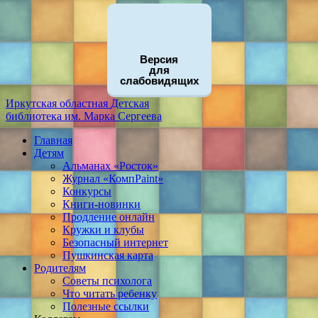
Версия
для
слабовидящих
Иркутская областная
Детская
библиотека
им. Марка Сергеева
Главная
Детям
Альманах «Росток»
Журнал «КомпPaint»
Конкурсы
Книги-новинки
Продление онлайн
Кружки и клубы
Безопасный интернет
Пушкинская карта
Родителям
Советы психолога
Что читать ребенку
Полезные ссылки