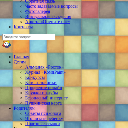
Обратная связь
Часто задаваемые вопросы
Фотогалерея
Виртуальная экскурсия
Анкета «Оцените нас»
Контакты
Главная
Детям
Альманах «Росток»
Журнал «КомпPaint»
Конкурсы
Книги-новинки
Продление онлайн
Кружки и клубы
Безопасный интернет
Пушкинская карта
Родителям
Советы психолога
Что читать ребенку
Полезные ссылки