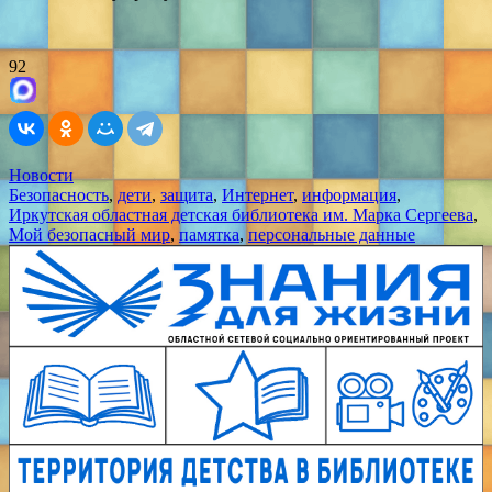
92
Новости
Безопасность
,
дети
,
защита
,
Интернет
,
информация
,
Иркутская областная детская библиотека им. Марка Сергеева
,
Мой безопасный мир
,
памятка
,
персональные данные