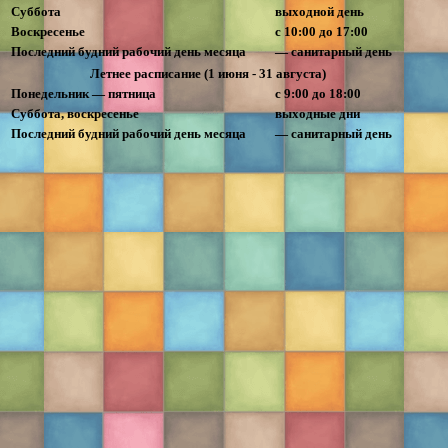
Суббота
выходной день
Воскресенье
с 10:00 до 17:00
Последний будний рабочий день месяца
— санитарный день
Летнее расписание (1 июня - 31 августа)
Понедельник — пятница
с 9:00 до 18:00
Суббота, воскресенье
выходные дни
Последний будний рабочий день месяца
— санитарный день