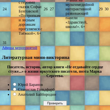
знаний на
с героями
мультимедийной
сказок Софьи
24
26
27
интерактивной
29
30
Бунтовской
развивающей
«По тропкам
панели
и лесным
«Здравствуй,
дорожкам
школа!». 6+
прогуляемся с
Таёжкой». 6+
31
Афиша мероприятий
Литературная мини-викторина
Писатель, историк, автор книги «Не отдавайте сердце
стуже...» о жизни иркутского писателя, поэта Марка
Сергеева.
Юрий Баранов
Станислав Гольдфарб
Анатолий Байбородин