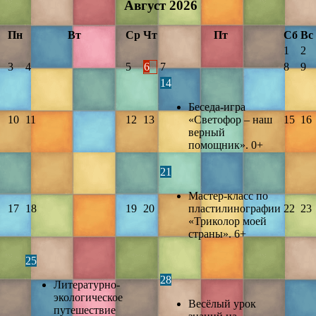
Август
2026
Пн
Вт
Ср
Чт
Пт
Сб
Вс
1
2
3
4
5
6
7
8
9
14
Беседа-игра
10
11
12
13
«Светофор – наш
15
16
верный
помощник». 0+
21
Мастер-класс по
17
18
19
20
пластилинографии
22
23
«Триколор моей
страны». 6+
25
28
Литературно-
экологическое
Весёлый урок
путешествие