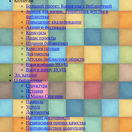
Коллегам
Большой проект. Каникулы с библиотекой
Знания для жизни. Территория детства в
библиотеке
Повышение квалификации
Акции и фестивали
Конкурсы
Наши проекты
Издания библиотеки
Комплектаторам
Документы
Детские библиотеки области
Вход в облако ИОДБ
Вход в почту ИОДБ
Эл. каталог
О библиотеке
Структура
История
О Марке Сергееве
Правила
Услуги
Документы
Паспорт доступности
Независимая оценка качества
Противодействие коррупции