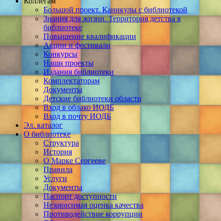
Коллегам
Большой проект. Каникулы с библиотекой
Знания для жизни. Территория детства в
библиотеке
Повышение квалификации
Акции и фестивали
Конкурсы
Наши проекты
Издания библиотеки
Комплектаторам
Документы
Детские библиотеки области
Вход в облако ИОДБ
Вход в почту ИОДБ
Эл. каталог
О библиотеке
Структура
История
О Марке Сергееве
Правила
Услуги
Документы
Паспорт доступности
Независимая оценка качества
Противодействие коррупции