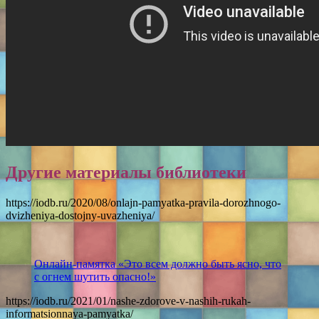
Другие материалы библиотеки
https://iodb.ru/2020/08/onlajn-pamyatka-pravila-dorozhnogo-
dvizheniya-dostojny-uvazheniya/
Онлайн-памятка «Это всем должно быть ясно, что
с огнем шутить опасно!»
https://iodb.ru/2021/01/nashe-zdorove-v-nashih-rukah-
informatsionnaya-pamyatka/