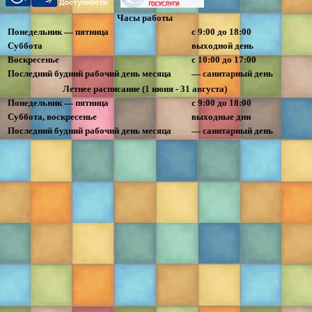
Часы работы
Понедельник — пятница
с 9:00 до 18:00
Суббота
выходной день
Воскресенье
с 10:00 до 17:00
Последний будний рабочий день месяца
— санитарный день
Летнее расписание (1 июня - 31 августа)
Понедельник — пятница
с 9:00 до 18:00
Суббота, воскресенье
выходные дни
Последний будний рабочий день месяца
— санитарный день