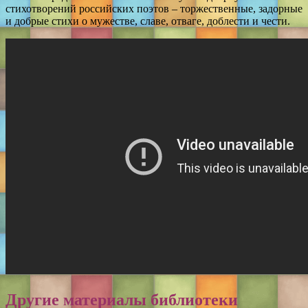
стихотворений российских поэтов – торжественные, задорные
и добрые стихи о мужестве, славе, отваге, доблести и чести.
Другие материалы библиотеки