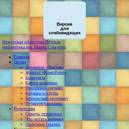
Версия
для
слабовидящих
Иркутская областная
Детская
библиотека
им. Марка Сергеева
Главная
Детям
Альманах «Росток»
Журнал «КомпPaint»
Конкурсы
Книги-новинки
Продление онлайн
Кружки и клубы
Безопасный интернет
Пушкинская карта
Родителям
Советы психолога
Что читать ребенку
Полезные ссылки