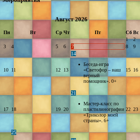
Август
2026
Пн
Вт
Ср
Чт
Пт
Сб
Вс
1
2
3
4
5
6
7
8
9
14
Беседа-игра
10
11
12
13
«Светофор – наш
15
16
верный
помощник». 0+
21
Мастер-класс по
17
18
19
20
пластилинографии
22
23
«Триколор моей
страны». 6+
25