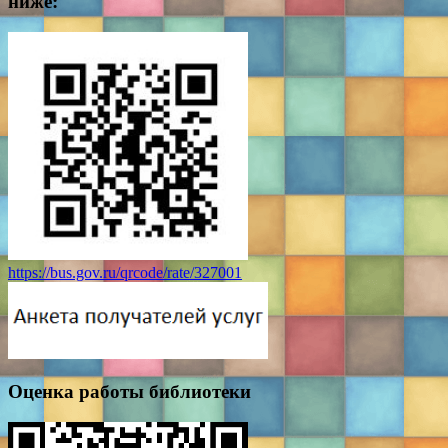
ниже:
https://bus.gov.ru/qrcode/rate/327001
Оценка работы библиотеки