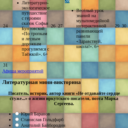
28
Литературно-
экологическое
Весёлый урок
путешествие
знаний на
с героями
мультимедийной
сказок Софьи
24
26
27
интерактивной
29
30
Бунтовской
развивающей
«По тропкам
панели
и лесным
«Здравствуй,
дорожкам
школа!». 6+
прогуляемся с
Таёжкой». 6+
31
Афиша мероприятий
Литературная мини-викторина
Писатель, историк, автор книги «Не отдавайте сердце
стуже...» о жизни иркутского писателя, поэта Марка
Сергеева.
Юрий Баранов
Станислав Гольдфарб
Анатолий Байбородин