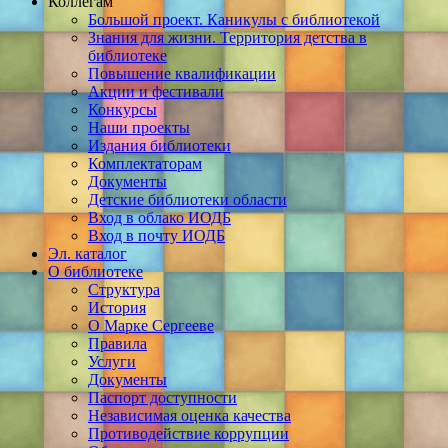
Коллегам
Большой проект. Каникулы с библиотекой
Знания для жизни. Территория детства в
библиотеке
Повышение квалификации
Акции и фестивали
Конкурсы
Наши проекты
Издания библиотеки
Комплектаторам
Документы
Детские библиотеки области
Вход в облако ИОДБ
Вход в почту ИОДБ
Эл. каталог
О библиотеке
Структура
История
О Марке Сергееве
Правила
Услуги
Документы
Паспорт доступности
Независимая оценка качества
Противодействие коррупции