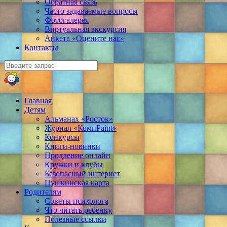
Обратная связь
Часто задаваемые вопросы
Фотогалерея
Виртуальная экскурсия
Анкета «Оцените нас»
Контакты
Главная
Детям
Альманах «Росток»
Журнал «КомпPaint»
Конкурсы
Книги-новинки
Продление онлайн
Кружки и клубы
Безопасный интернет
Пушкинская карта
Родителям
Советы психолога
Что читать ребенку
Полезные ссылки