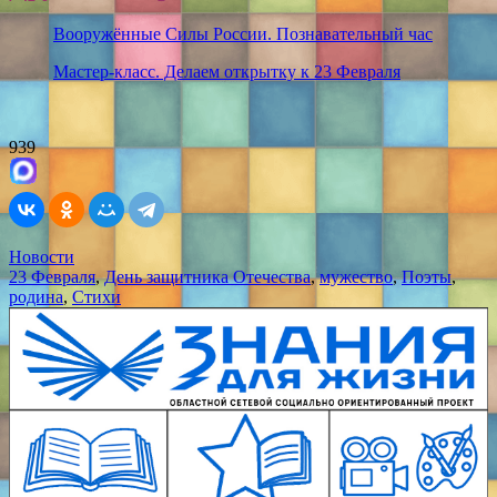
Вооружённые Силы России. Познавательный час
Мастер-класс. Делаем открытку к 23 Февраля
939
Новости
23 Февраля
,
День защитника Отечества
,
мужество
,
Поэты
,
родина
,
Стихи