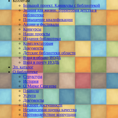
Коллегам
Большой проект. Каникулы с библиотекой
Знания для жизни. Территория детства в
библиотеке
Повышение квалификации
Акции и фестивали
Конкурсы
Наши проекты
Издания библиотеки
Комплектаторам
Документы
Детские библиотеки области
Вход в облако ИОДБ
Вход в почту ИОДБ
Эл. каталог
О библиотеке
Структура
История
О Марке Сергееве
Правила
Услуги
Документы
Паспорт доступности
Независимая оценка качества
Противодействие коррупции