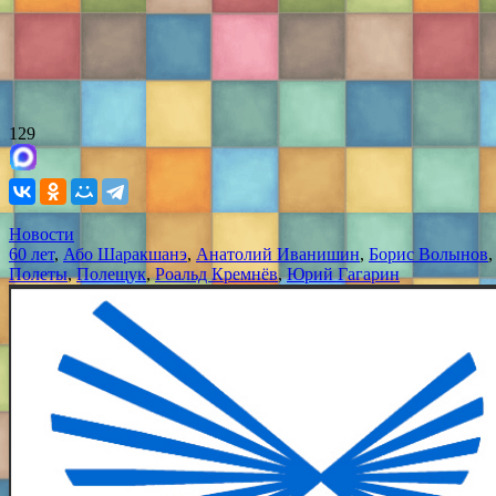
129
Новости
60 лет
,
Або Шаракшанэ
,
Анатолий Иванишин
,
Борис Волынов
Полеты
,
Полещук
,
Роальд Кремнёв
,
Юрий Гагарин