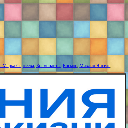
м. Марка Сергеева
,
Космонавты
,
Космос
,
Михаил Янгель
,