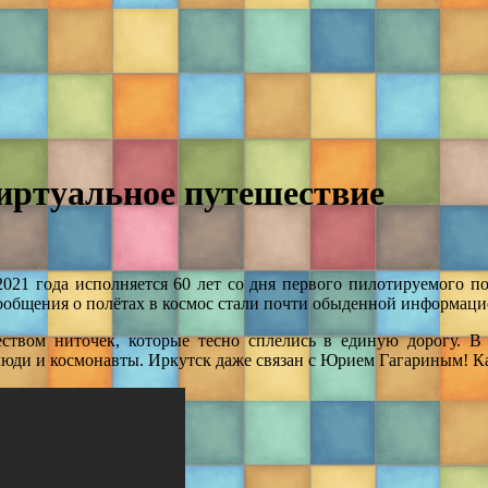
Виртуальное путешествие
2021 года исполняется 60 лет со дня первого пилотируемого по
бщения о полётах в космос стали почти обыденной информацией,
еством ниточек, которые тесно сплелись в единую дорогу. 
юди и космонавты. Иркутск даже связан с Юрием Гагариным! Ка