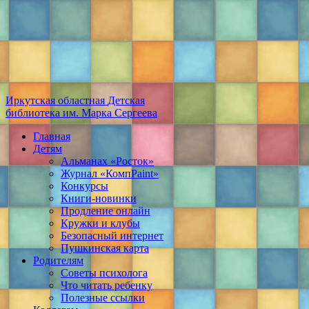
Иркутская областная
Детская
библиотека
им. Марка Сергеева
Главная
Детям
Альманах «Росток»
Журнал «КомпPaint»
Конкурсы
Книги-новинки
Продление онлайн
Кружки и клубы
Безопасный интернет
Пушкинская карта
Родителям
Советы психолога
Что читать ребенку
Полезные ссылки