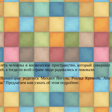
лёта человека в космическое пространство, который совершил
 а тогда по всей стране люди радовались и ликовали.
В Приангарье родились Михаил Янгель, Роальд Кремнёв, Або
к? Предлагаем вам узнать об этом подробнее.