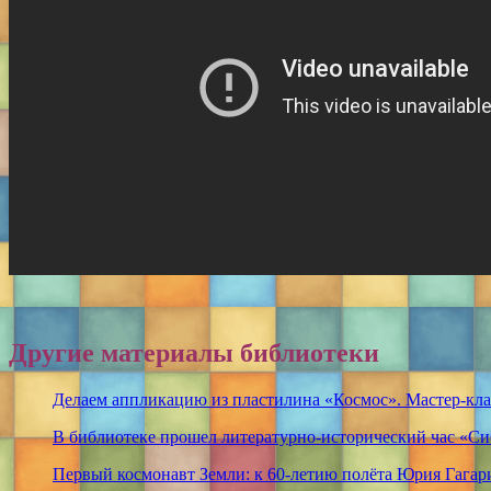
Другие материалы библиотеки
Делаем аппликацию из пластилина «Космос». Мастер-кла
В библиотеке прошел литературно-исторический час «Си
Первый космонавт Земли: к 60-летию полёта Юрия Гагар