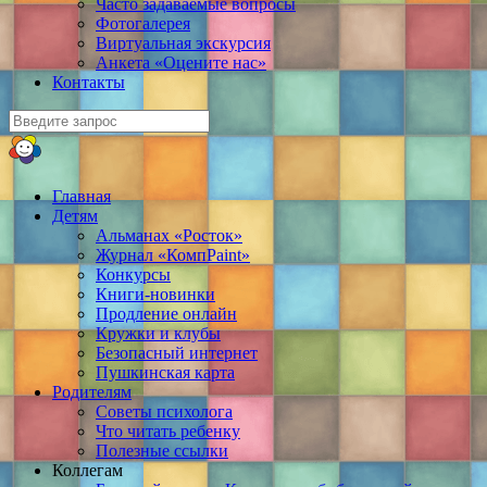
Часто задаваемые вопросы
Фотогалерея
Виртуальная экскурсия
Анкета «Оцените нас»
Контакты
Главная
Детям
Альманах «Росток»
Журнал «КомпPaint»
Конкурсы
Книги-новинки
Продление онлайн
Кружки и клубы
Безопасный интернет
Пушкинская карта
Родителям
Советы психолога
Что читать ребенку
Полезные ссылки
Коллегам