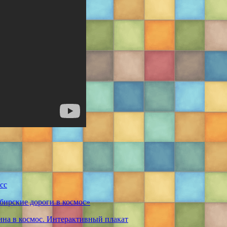
сс
бирские дороги в космос»
ина в космос. Интерактивный плакат