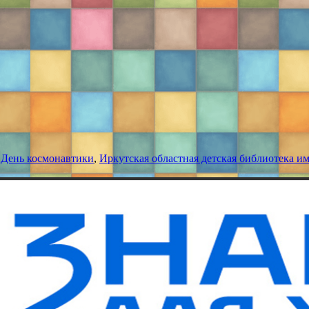
,
День космонавтики
,
Иркутская областная детская библиотека и