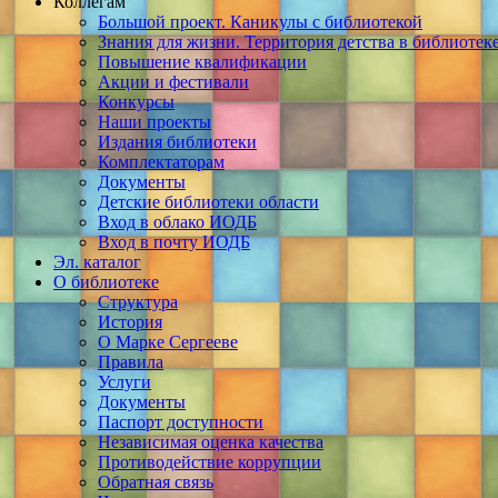
Коллегам
Большой проект. Каникулы с библиотекой
Знания для жизни. Территория детства в библиотек
Повышение квалификации
Акции и фестивали
Конкурсы
Наши проекты
Издания библиотеки
Комплектаторам
Документы
Детские библиотеки области
Вход в облако ИОДБ
Вход в почту ИОДБ
Эл. каталог
О библиотеке
Структура
История
О Марке Сергееве
Правила
Услуги
Документы
Паспорт доступности
Независимая оценка качества
Противодействие коррупции
Обратная связь