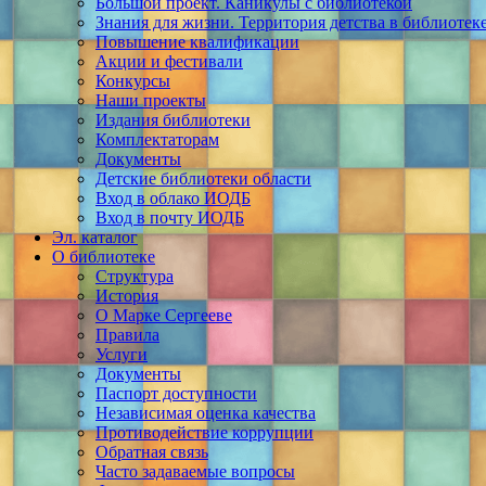
Большой проект. Каникулы с библиотекой
Знания для жизни. Территория детства в библиотек
Повышение квалификации
Акции и фестивали
Конкурсы
Наши проекты
Издания библиотеки
Комплектаторам
Документы
Детские библиотеки области
Вход в облако ИОДБ
Вход в почту ИОДБ
Эл. каталог
О библиотеке
Структура
История
О Марке Сергееве
Правила
Услуги
Документы
Паспорт доступности
Независимая оценка качества
Противодействие коррупции
Обратная связь
Часто задаваемые вопросы