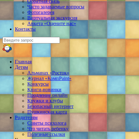
Обратная связь
Часто задаваемые вопросы
Фотогалерея
Виртуальная экскурсия
Анкета «Оцените нас»
Контакты
Главная
Детям
Альманах «Росток»
Журнал «КомпPaint»
Конкурсы
Книги-новинки
Продление онлайн
Кружки и клубы
Безопасный интернет
Пушкинская карта
Родителям
Советы психолога
Что читать ребенку
Полезные ссылки