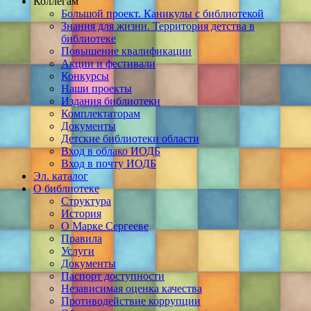
Коллегам
Большой проект. Каникулы с библиотекой
Знания для жизни. Территория детства в
библиотеке
Повышение квалификации
Акции и фестивали
Конкурсы
Наши проекты
Издания библиотеки
Комплектаторам
Документы
Детские библиотеки области
Вход в облако ИОДБ
Вход в почту ИОДБ
Эл. каталог
О библиотеке
Структура
История
О Марке Сергееве
Правила
Услуги
Документы
Паспорт доступности
Независимая оценка качества
Противодействие коррупции