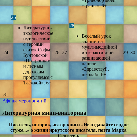
«Триколор моей
страны». 6+
25
28
Литературно-
экологическое
Весёлый урок
путешествие
знаний на
с героями
мультимедийной
сказок Софьи
24
26
27
интерактивной
29
30
Бунтовской
развивающей
«По тропкам
панели
и лесным
«Здравствуй,
дорожкам
школа!». 6+
прогуляемся с
Таёжкой». 6+
31
Афиша мероприятий
Литературная мини-викторина
Писатель, историк, автор книги «Не отдавайте сердце
стуже...» о жизни иркутского писателя, поэта Марка
Сергеева.