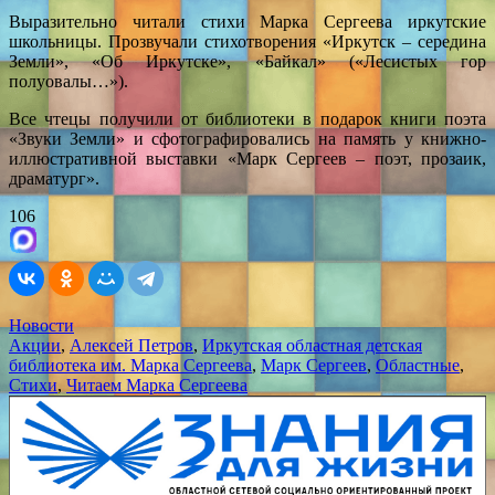
Выразительно читали стихи Марка Сергеева иркутские
школьницы. Прозвучали стихотворения «Иркутск – середина
Земли», «Об Иркутске», «Байкал» («Лесистых гор
полуовалы…»).
Все чтецы получили от библиотеки в подарок книги поэта
«Звуки Земли» и сфотографировались на память у книжно-
иллюстративной выставки «Марк Сергеев – поэт, прозаик,
драматург».
106
Новости
Акции
,
Алексей Петров
,
Иркутская областная детская
библиотека им. Марка Сергеева
,
Марк Сергеев
,
Областные
,
Стихи
,
Читаем Марка Сергеева