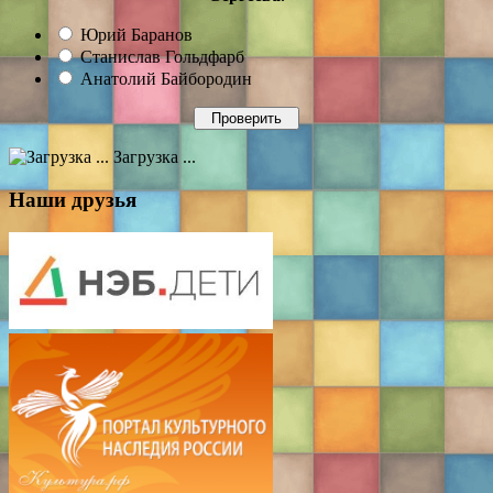
Юрий Баранов
Станислав Гольдфарб
Анатолий Байбородин
Загрузка ...
Наши друзья