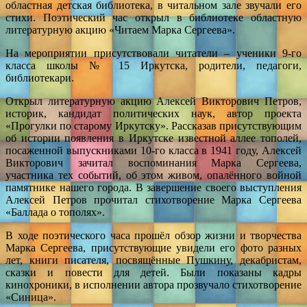
областная детская библиотека, в читальном зале звучали его
стихи. Поэтический час открыл в библиотеке областную
литературную акцию «Читаем Марка Сергеева».
На мероприятии присутствовали читатели – ученики 9-го
класса школы № 15 Иркутска, родители, педагоги,
библиотекари.
Открыл литературную акцию Алексей Викторович Петров,
историк, кандидат политических наук, автор проекта
«Прогулки по старому Иркутску». Рассказав присутствующим
об истории появления в Иркутске известной аллее тополей,
посаженной выпускниками 10-го класса в 1941 году, Алексей
Викторович зачитал воспоминания Марка Сергеева,
участника тех событий, об этом живом, опалённого войной
памятнике нашего города. В завершение своего выступления
Алексей Петров прочитал стихотворение Марка Сергеева
«Баллада о тополях».
В ходе поэтического часа прошёл обзор жизни и творчества
Марка Сергеева, присутствующие увидели его фото разных
лет, книги писателя, посвящённые Пушкину, декабристам,
сказки и повести для детей. Были показаны кадры
кинохроники, в исполнении автора прозвучало стихотворение
«Синица».