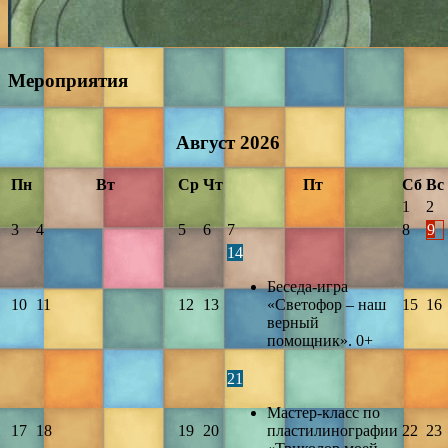
Мероприятия
Август
2026
Пн
Вт
Ср
Чт
Пт
Сб
Вс
1
2
3
4
5
6
7
8
9
14
Беседа-игра
10
11
12
13
«Светофор – наш
15
16
верный
помощник». 0+
21
Мастер-класс по
17
18
19
20
пластилинографии
22
23