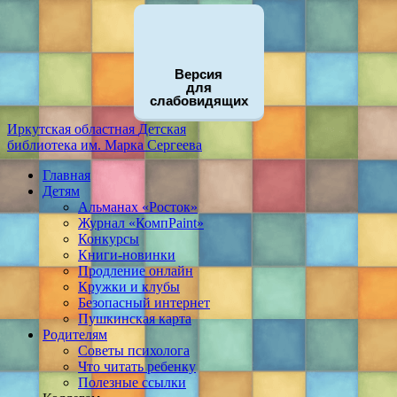
Версия
для
слабовидящих
Иркутская областная
Детская
библиотека
им. Марка Сергеева
Главная
Детям
Альманах «Росток»
Журнал «КомпPaint»
Конкурсы
Книги-новинки
Продление онлайн
Кружки и клубы
Безопасный интернет
Пушкинская карта
Родителям
Советы психолога
Что читать ребенку
Полезные ссылки