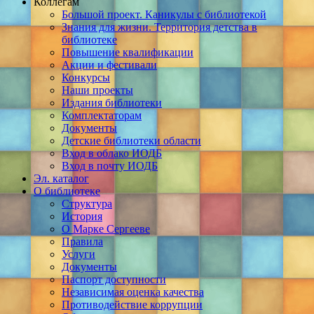
Коллегам
Большой проект. Каникулы с библиотекой
Знания для жизни. Территория детства в
библиотеке
Повышение квалификации
Акции и фестивали
Конкурсы
Наши проекты
Издания библиотеки
Комплектаторам
Документы
Детские библиотеки области
Вход в облако ИОДБ
Вход в почту ИОДБ
Эл. каталог
О библиотеке
Структура
История
О Марке Сергееве
Правила
Услуги
Документы
Паспорт доступности
Независимая оценка качества
Противодействие коррупции