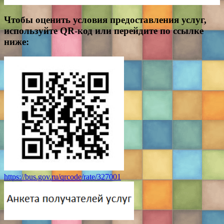
Чтобы оценить условия предоставления услуг,
используйте QR-код или перейдите по ссылке
ниже:
https://bus.gov.ru/qrcode/rate/327001