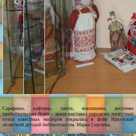
Сарафаны, кафтаны, лапти, кокошники, костюмы
прибайкальских бурят – яркая выставка народных лоскутных
кукол известных мастеров открылась в фойе Иркутской
областной детской библиотеки им. Марка Сергеева.
Творческие работы для выставки «Традиционная тряпичная