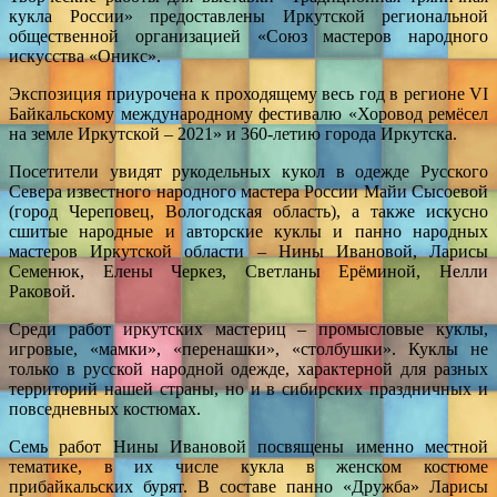
кукла России» предоставлены Иркутской региональной
общественной организацией «Союз мастеров народного
искусства «Оникс».
Экспозиция приурочена к проходящему весь год в регионе VI
Байкальскому международному фестивалю «Хоровод ремёсел
на земле Иркутской – 2021» и 360-летию города Иркутска.
Посетители увидят рукодельных кукол в одежде Русского
Севера известного народного мастера России Майи Сысоевой
(город Череповец, Вологодская область), а также искусно
сшитые народные и авторские куклы и панно народных
мастеров Иркутской области – Нины Ивановой, Ларисы
Семенюк, Елены Черкез, Светланы Ерёминой, Нелли
Раковой.
Среди работ иркутских мастериц – промысловые куклы,
игровые, «мамки», «перенашки», «столбушки». Куклы не
только в русской народной одежде, характерной для разных
территорий нашей страны, но и в сибирских праздничных и
повседневных костюмах.
Семь работ Нины Ивановой посвящены именно местной
тематике, в их числе кукла в женском костюме
прибайкальских бурят. В составе панно «Дружба» Ларисы