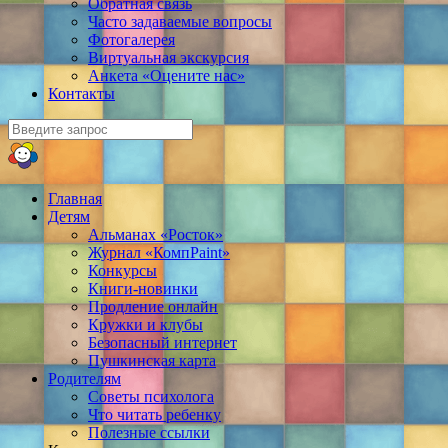
Обратная связь
Часто задаваемые вопросы
Фотогалерея
Виртуальная экскурсия
Анкета «Оцените нас»
Контакты
Главная
Детям
Альманах «Росток»
Журнал «КомпPaint»
Конкурсы
Книги-новинки
Продление онлайн
Кружки и клубы
Безопасный интернет
Пушкинская карта
Родителям
Советы психолога
Что читать ребенку
Полезные ссылки