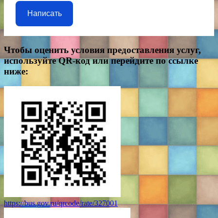
Написать
Чтобы оценить условия предоставления услуг,
используйте QR-код или перейдите по ссылке
ниже:
https://bus.gov.ru/qrcode/rate/327001