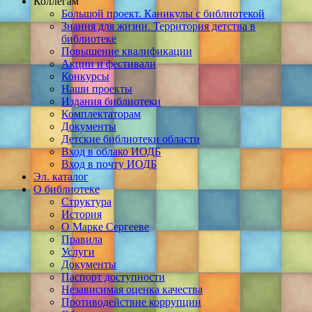
Коллегам
Большой проект. Каникулы с библиотекой
Знания для жизни. Территория детства в
библиотеке
Повышение квалификации
Акции и фестивали
Конкурсы
Наши проекты
Издания библиотеки
Комплектаторам
Документы
Детские библиотеки области
Вход в облако ИОДБ
Вход в почту ИОДБ
Эл. каталог
О библиотеке
Структура
История
О Марке Сергееве
Правила
Услуги
Документы
Паспорт доступности
Независимая оценка качества
Противодействие коррупции