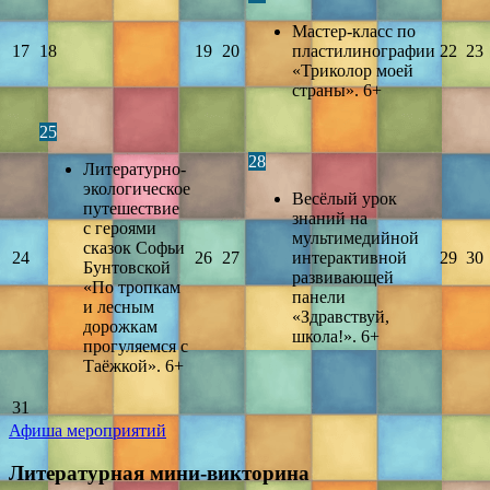
Мастер-класс по
17
18
19
20
пластилинографии
22
23
«Триколор моей
страны». 6+
25
28
Литературно-
экологическое
Весёлый урок
путешествие
знаний на
с героями
мультимедийной
сказок Софьи
24
26
27
интерактивной
29
30
Бунтовской
развивающей
«По тропкам
панели
и лесным
«Здравствуй,
дорожкам
школа!». 6+
прогуляемся с
Таёжкой». 6+
31
Афиша мероприятий
Литературная мини-викторина