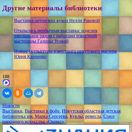
Другие материалы библиотеки
Выставка авторских кукол Нелли Раковой
Открылась необычная выставка: изделия
школьников рядом с работами известной
мастерицы Галины Усовой
Новые скульптуры известного иркутского мастера
Юрия Карпенко
188
Новости
Выставки
,
Выставки в фойе
,
Иркутская областная детская
библиотека им. Марка Сергеева
,
Куклы
,
ремесла
,
Союз
народного искусства «Оникс»