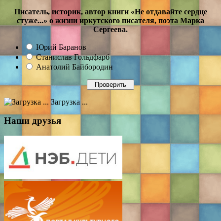
Писатель, историк, автор книги «Не отдавайте сердце
стуже...» о жизни иркутского писателя, поэта Марка
Сергеева.
Юрий Баранов
Станислав Гольдфарб
Анатолий Байбородин
Загрузка ...
Наши друзья