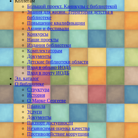
Коллегам
Большой проект. Каникулы с библиотекой
Знания для жизни. Территория детства в
библиотеке
Повышение квалификации
Акции и фестивали
Конкурсы
Наши проекты
Издания библиотеки
Комплектаторам
Документы
Детские библиотеки области
Вход в облако ИОДБ
Вход в почту ИОДБ
Эл. каталог
О библиотеке
Структура
История
О Марке Сергееве
Правила
Услуги
Документы
Паспорт доступности
Независимая оценка качества
Противодействие коррупции