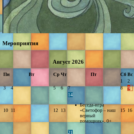
Мероприятия
Август
2026
Пн
Вт
Ср
Чт
Пт
Сб
Вс
1
2
3
4
5
6
7
8
9
14
Беседа-игра
10
11
12
13
«Светофор – наш
15
16
верный
помощник». 0+
21