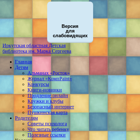
Версия
для
слабовидящих
Иркутская областная
Детская
библиотека
им. Марка Сергеева
Главная
Детям
Альманах «Росток»
Журнал «КомпPaint»
Конкурсы
Книги-новинки
Продление онлайн
Кружки и клубы
Безопасный интернет
Пушкинская карта
Родителям
Советы психолога
Что читать ребенку
Полезные ссылки