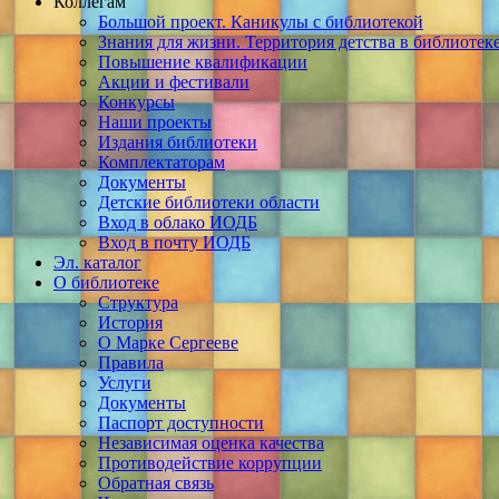
Коллегам
Большой проект. Каникулы с библиотекой
Знания для жизни. Территория детства в библиотек
Повышение квалификации
Акции и фестивали
Конкурсы
Наши проекты
Издания библиотеки
Комплектаторам
Документы
Детские библиотеки области
Вход в облако ИОДБ
Вход в почту ИОДБ
Эл. каталог
О библиотеке
Структура
История
О Марке Сергееве
Правила
Услуги
Документы
Паспорт доступности
Независимая оценка качества
Противодействие коррупции
Обратная связь