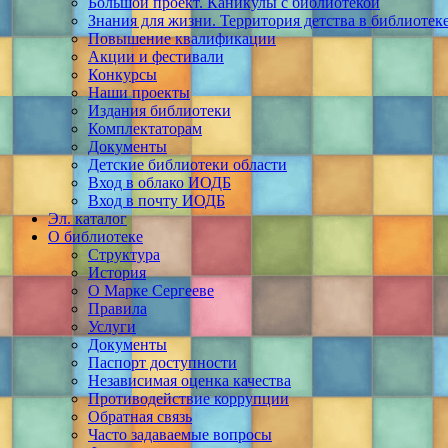
Большой проект. Каникулы с библиотекой
Знания для жизни. Территория детства в библиотек
Повышение квалификации
Акции и фестивали
Конкурсы
Наши проекты
Издания библиотеки
Комплектаторам
Документы
Детские библиотеки области
Вход в облако ИОДБ
Вход в почту ИОДБ
Эл. каталог
О библиотеке
Структура
История
О Марке Сергееве
Правила
Услуги
Документы
Паспорт доступности
Независимая оценка качества
Противодействие коррупции
Обратная связь
Часто задаваемые вопросы