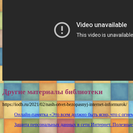
Другие материалы библиотеки
https://iodb.ru/2021/02/nash-otvet-bezopasnyj-internet-informurok/
Онлайн-памятка «Это всем должно быть ясно, что с огне
Защита персональных данных в сети Интернет. Полезные