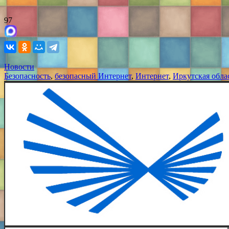
97
Новости
Безопасность
,
безопасный Интернет
,
Интернет
,
Иркутская обла