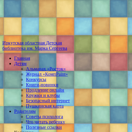
Иркутская областная
Детская
библиотека
им. Марка Сергеева
Главная
Детям
Альманах «Росток»
Журнал «КомпPaint»
Конкурсы
Книги-новинки
Продление онлайн
Кружки и клубы
Безопасный интернет
Пушкинская карта
Родителям
Советы психолога
Что читать ребенку
Полезные ссылки