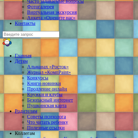
Часто задаваемые вопросы
Фотогалерея
Виртуальная экскурсия
Анкета «Оцените нас»
Контакты
Главная
Детям
Альманах «Росток»
Журнал «КомпPaint»
Конкурсы
Книги-новинки
Продление онлайн
Кружки и клубы
Безопасный интернет
Пушкинская карта
Родителям
Советы психолога
Что читать ребенку
Полезные ссылки
Коллегам