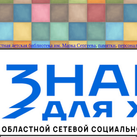
стная детская библиотека им. Марка Сергеева
,
памятки
,
персона