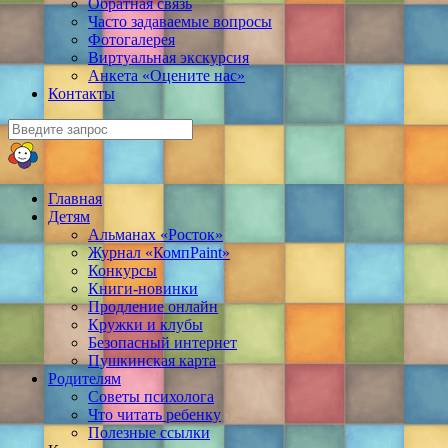
Обратная связь
Часто задаваемые вопросы
Фотогалерея
Виртуальная экскурсия
Анкета «Оцените нас»
Контакты
Главная
Детям
Альманах «Росток»
Журнал «КомпPaint»
Конкурсы
Книги-новинки
Продление онлайн
Кружки и клубы
Безопасный интернет
Пушкинская карта
Родителям
Советы психолога
Что читать ребенку
Полезные ссылки