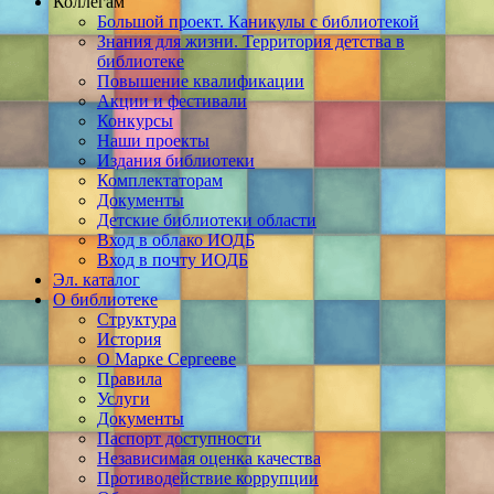
Коллегам
Большой проект. Каникулы с библиотекой
Знания для жизни. Территория детства в
библиотеке
Повышение квалификации
Акции и фестивали
Конкурсы
Наши проекты
Издания библиотеки
Комплектаторам
Документы
Детские библиотеки области
Вход в облако ИОДБ
Вход в почту ИОДБ
Эл. каталог
О библиотеке
Структура
История
О Марке Сергееве
Правила
Услуги
Документы
Паспорт доступности
Независимая оценка качества
Противодействие коррупции