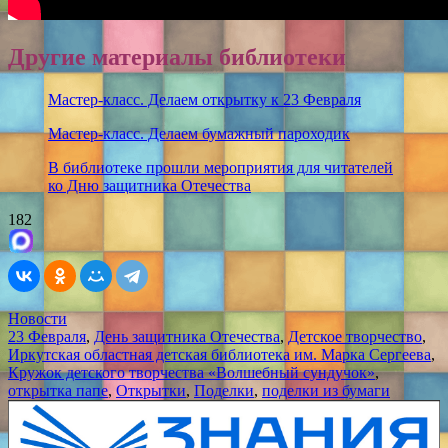
Другие материалы библиотеки
Мастер-класс. Делаем открытку к 23 Февраля
Мастер-класс. Делаем бумажный пароходик
В библиотеке прошли мероприятия для читателей
ко Дню защитника Отечества
182
Новости
23 Февраля
,
День защитника Отечества
,
Детское творчество
,
Иркутская областная детская библиотека им. Марка Сергеева
,
Кружок детского творчества «Волшебный сундучок»
,
открытка папе
,
Открытки
,
Поделки
,
поделки из бумаги