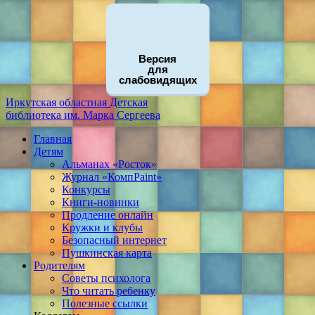
Версия
для
слабовидящих
Иркутская областная
Детская
библиотека
им. Марка Сергеева
Главная
Детям
Альманах «Росток»
Журнал «КомпPaint»
Конкурсы
Книги-новинки
Продление онлайн
Кружки и клубы
Безопасный интернет
Пушкинская карта
Родителям
Советы психолога
Что читать ребенку
Полезные ссылки