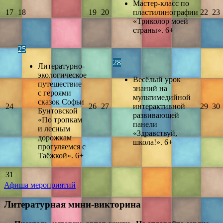
Мастер-класс по
17
18
19
20
пластилинографии
22
23
«Триколор моей
страны». 6+
25
28
Литературно-
экологическое
Весёлый урок
путешествие
знаний на
с героями
мультимедийной
сказок Софьи
24
26
27
интерактивной
29
30
Бунтовской
развивающей
«По тропкам
панели
и лесным
«Здравствуй,
дорожкам
школа!». 6+
прогуляемся с
Таёжкой». 6+
31
Афиша мероприятий
Литературная мини-викторина