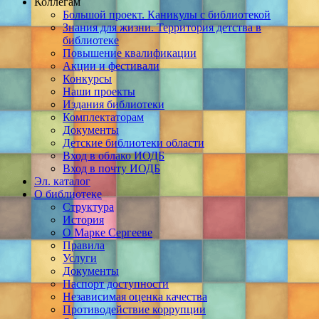
Коллегам
Большой проект. Каникулы с библиотекой
Знания для жизни. Территория детства в
библиотеке
Повышение квалификации
Акции и фестивали
Конкурсы
Наши проекты
Издания библиотеки
Комплектаторам
Документы
Детские библиотеки области
Вход в облако ИОДБ
Вход в почту ИОДБ
Эл. каталог
О библиотеке
Структура
История
О Марке Сергееве
Правила
Услуги
Документы
Паспорт доступности
Независимая оценка качества
Противодействие коррупции