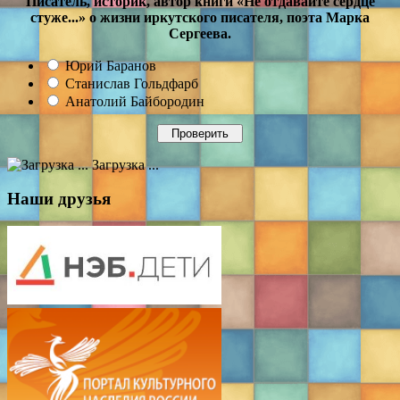
Писатель, историк, автор книги «Не отдавайте сердце
стуже...» о жизни иркутского писателя, поэта Марка
Сергеева.
Юрий Баранов
Станислав Гольдфарб
Анатолий Байбородин
Загрузка ...
Наши друзья