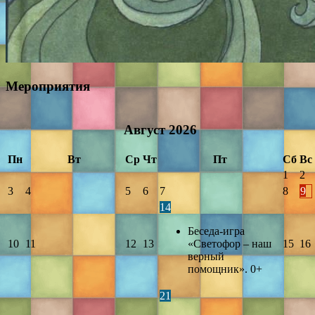
Мероприятия
Август
2026
Пн
Вт
Ср
Чт
Пт
Сб
Вс
1
2
3
4
5
6
7
8
9
14
Беседа-игра
10
11
12
13
«Светофор – наш
15
16
верный
помощник». 0+
21