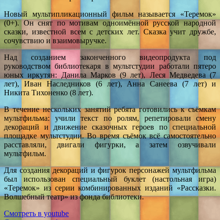
Новый мультипликационный фильм называется «Теремок»
(0+). Он снят по мотивам одноимённой русской народной
сказки, известной всем с детских лет. Сказка учит дружбе,
сочувствию и взаимовыручке.
Над созданием законченного видеопродукта под
руководством библиотекаря в мультстудии работали пятеро
юных иркутян: Данила Марков (9 лет), Леся Медведева (7
лет), Иван Наследников (6 лет), Анна Санеева (7 лет) и
Никита Тихоненко (8 лет).
В течение нескольких занятий ребята готовились к съёмкам
мультфильма: учили текст по ролям, репетировали смену
декораций и движение сказочных героев по специальной
площадке мультстудии. Во время съёмок всё самостоятельно
расставляли, двигали фигурки, а затем озвучивали
мультфильм.
Для создания декораций и фигурок персонажей мультфильма
был использован специальный буклет (настольная игра)
«Теремок» из серии комбинированных изданий «Рассказки.
Волшебный театр» из фонда библиотеки.
Смотреть в youtube