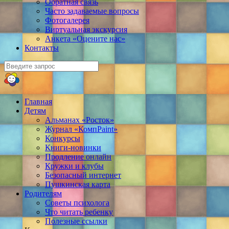
Обратная связь
Часто задаваемые вопросы
Фотогалерея
Виртуальная экскурсия
Анкета «Оцените нас»
Контакты
Главная
Детям
Альманах «Росток»
Журнал «КомпPaint»
Конкурсы
Книги-новинки
Продление онлайн
Кружки и клубы
Безопасный интернет
Пушкинская карта
Родителям
Советы психолога
Что читать ребенку
Полезные ссылки