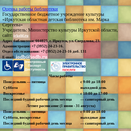
Оценка работы библиотеки
Государственное бюджетное учреждение культуры
«Иркутская областная детская библиотека им. Марка
Сергеева»
Учредитель: Министерство культуры Иркутской области,
сайт:
irkobl.ru
Адрес библиотеки:
664025, г. Иркутск, ул. Свердлова, 23.
Администрация:
+7 (3952) 24-23-16.
Отдел обслуживания:
+7 (3952) 24-23-16 доб. 131
iodb@iodb.ru
E-mail:
Часы работы
Понедельник — пятница
с 9:00 до 18:00
Суббота
выходной день
Воскресенье
с 10:00 до 17:00
Последний будний рабочий день месяца
— санитарный день
Летнее расписание (1 июня - 31 августа)
Понедельник — пятница
с 9:00 до 18:00
Суббота, воскресенье
выходные дни
Последний будний рабочий день месяца
— санитарный день