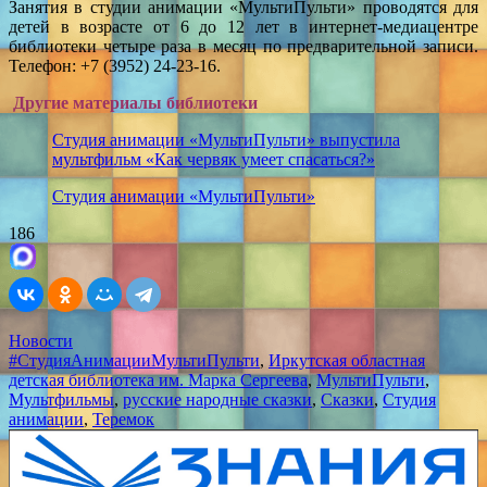
Занятия в студии анимации «МультиПульти» проводятся для
детей в возрасте от 6 до 12 лет в интернет-медиацентре
библиотеки четыре раза в месяц по предварительной записи.
Телефон: +7 (3952) 24-23-16.
Другие материалы библиотеки
Студия анимации «МультиПульти» выпустила
мультфильм «Как червяк умеет спасаться?»
Студия анимации «МультиПульти»
186
Новости
#СтудияАнимацииМультиПульти
,
Иркутская областная
детская библиотека им. Марка Сергеева
,
МультиПульти
,
Мультфильмы
,
русские народные сказки
,
Сказки
,
Студия
анимации
,
Теремок