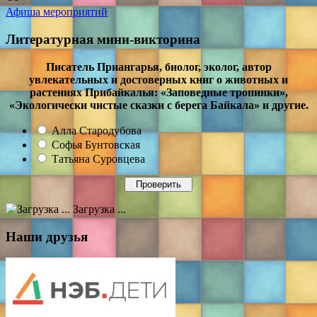
Афиша мероприятий
Литературная мини-викторина
Писатель Приангарья, биолог, эколог, автор
увлекательных и достоверных книг о животных и
растениях Прибайкалья: «Заповедные тропинки»,
«Экологически чистые сказки с берега Байкала» и другие.
Алла Стародубова
Софья Бунтовская
Татьяна Суровцева
Загрузка ...
Наши друзья