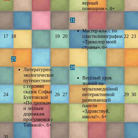
верный
помощник». 0+
21
Мастер-класс по
17
18
19
20
пластилинографии
22
23
«Триколор моей
страны». 6+
25
28
Литературно-
экологическое
Весёлый урок
путешествие
знаний на
с героями
мультимедийной
сказок Софьи
24
26
27
интерактивной
29
30
Бунтовской
развивающей
«По тропкам
панели
и лесным
«Здравствуй,
дорожкам
школа!». 6+
прогуляемся с
Таёжкой». 6+
31