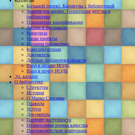
Коллегам
Большой проект. Каникулы с библиотекой
Знания для жизни. Территория детства в
библиотеке
Повышение квалификации
Акции и фестивали
Конкурсы
Наши проекты
Издания библиотеки
Комплектаторам
Документы
Детские библиотеки области
Вход в облако ИОДБ
Вход в почту ИОДБ
Эл. каталог
О библиотеке
Структура
История
О Марке Сергееве
Правила
Услуги
Документы
Паспорт доступности
Независимая оценка качества
Противодействие коррупции