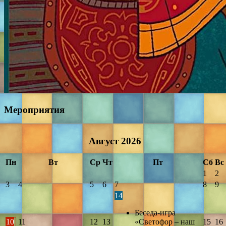
Мероприятия
Август
2026
Пн
Вт
Ср
Чт
Пт
Сб
Вс
1
2
3
4
5
6
7
8
9
14
Беседа-игра
10
11
12
13
«Светофор – наш
15
16