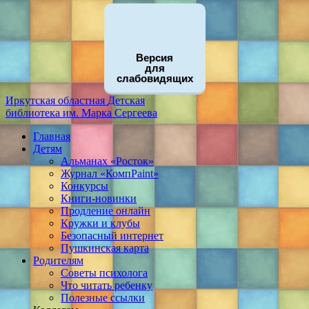
Версия
для
слабовидящих
Иркутская областная
Детская
библиотека
им. Марка Сергеева
Главная
Детям
Альманах «Росток»
Журнал «КомпPaint»
Конкурсы
Книги-новинки
Продление онлайн
Кружки и клубы
Безопасный интернет
Пушкинская карта
Родителям
Советы психолога
Что читать ребенку
Полезные ссылки