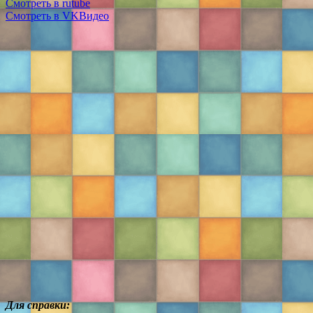
Смотреть в rutube
Смотреть в VKВидео
Для справки: