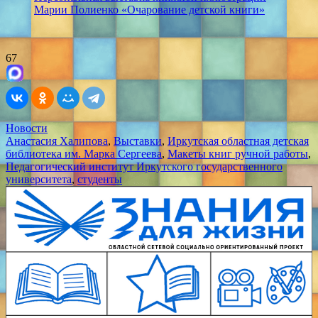
Марии Полиенко «Очарование детской книги»
67
Новости
Анастасия Халипова
,
Выставки
,
Иркутская областная детская
библиотека им. Марка Сергеева
,
Макеты книг ручной работы
,
Педагогический институт Иркутского государственного
университета
,
студенты