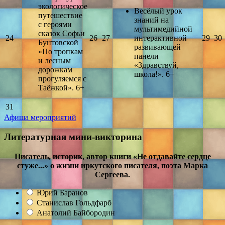
экологическое
Весёлый урок
путешествие
знаний на
с героями
мультимедийной
сказок Софьи
24
26
27
интерактивной
29
30
Бунтовской
развивающей
«По тропкам
панели
и лесным
«Здравствуй,
дорожкам
школа!». 6+
прогуляемся с
Таёжкой». 6+
31
Афиша мероприятий
Литературная мини-викторина
Писатель, историк, автор книги «Не отдавайте сердце
стуже...» о жизни иркутского писателя, поэта Марка
Сергеева.
Юрий Баранов
Станислав Гольдфарб
Анатолий Байбородин