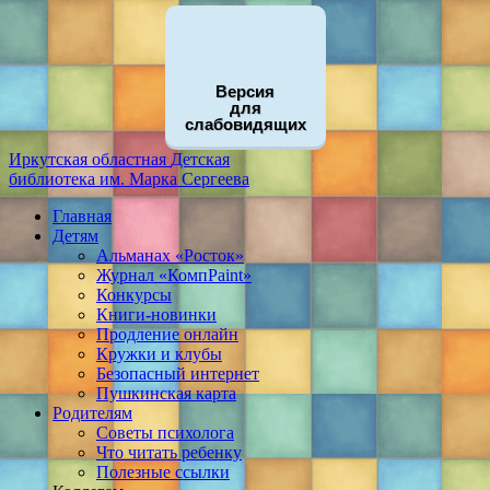
Версия
для
слабовидящих
Иркутская областная
Детская
библиотека
им. Марка Сергеева
Главная
Детям
Альманах «Росток»
Журнал «КомпPaint»
Конкурсы
Книги-новинки
Продление онлайн
Кружки и клубы
Безопасный интернет
Пушкинская карта
Родителям
Советы психолога
Что читать ребенку
Полезные ссылки