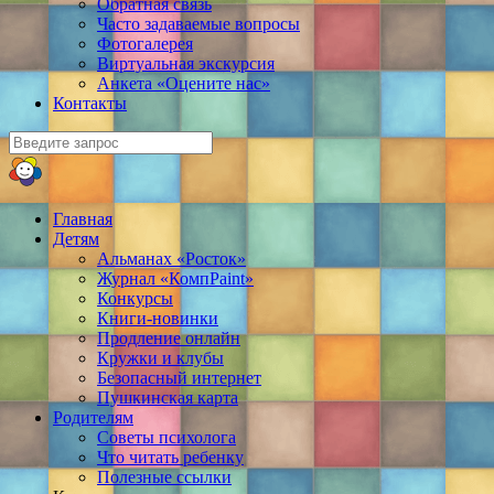
Обратная связь
Часто задаваемые вопросы
Фотогалерея
Виртуальная экскурсия
Анкета «Оцените нас»
Контакты
Главная
Детям
Альманах «Росток»
Журнал «КомпPaint»
Конкурсы
Книги-новинки
Продление онлайн
Кружки и клубы
Безопасный интернет
Пушкинская карта
Родителям
Советы психолога
Что читать ребенку
Полезные ссылки