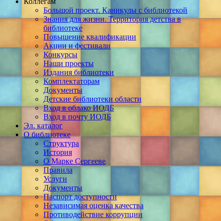
Коллегам
Большой проект. Каникулы с библиотекой
Знания для жизни. Территория детства в
библиотеке
Повышение квалификации
Акции и фестивали
Конкурсы
Наши проекты
Издания библиотеки
Комплектаторам
Документы
Детские библиотеки области
Вход в облако ИОДБ
Вход в почту ИОДБ
Эл. каталог
О библиотеке
Структура
История
О Марке Сергееве
Правила
Услуги
Документы
Паспорт доступности
Независимая оценка качества
Противодействие коррупции