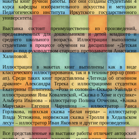
макеты книг ручной работы. Все они созданы студентами 4
курса кафедры изобразительного искусства и методики
Педагогического института Иркутского государственного
университета.
Выставка состоит преимущественно из произведений,
предназначенных для дошкольников и детей младшего и
среднего школьного возраста. Иллюстрации выполнены
студентами в процессе обучения на дисциплине «Детская
книга» под руководством старшего преподавателя Анастасии
Халиповой.
Иллюстрации в макетах книг выполнены как в виде
классического иллюстрирования, так и в технике pop-up (поп-
ап). Среди таких книг представлены «Легенда об огненном
драконе» Александра Терека с иллюстрациями студентки
Екатерины Пилипенко, «Роза и соловей» Оскара Уайльда с
иллюстрациями Яны Ковалевской, «Сказка о Хоме и суслике»
Альберта Иванова – иллюстратор Полина Отчесова, «Кошка
Маруська» Евгения Чарушина – иллюстратор Раиса
Горлякова, нивхская сказка «Белая нерпа» – иллюстратор
Влада Устюжина, норвежская сказка «Тролли в Хедальском
лесу» – иллюстратор Иван Яковлев и другие произведения.
Все представленные на выставке работы отличает авторский
подход и желание раскрыть содержание литературного