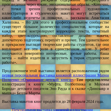
произведения через яркие, эмоциональные образы. «Конечно,
с точки зрения профессиональных художников-
иллюстраторов в студенческих макетах могут встречаться
какие-либо недочеты и помарки, – рассказала Анастасия
Халипова. – Но для этого в профессиональном сообществе
существует большое количество специалистов, которые на
каждом этапе контролируют коррекцию текста, печатный
набор, цветокоррекцию, составление дизайн- макета,
допечатную подготовку, переплёт и прочее. Тем удивительнее
и прекраснее выглядят творческие работы студентов, где они
воплощают все эти роли в единственном числе. У ребят
получаются невероятно интересные, зрелые работы. Наша
мечта – найти издателя и запустить в тираж студенческие
работы».
Продолжением этой выставки является расположенная рядом
первая персональная выставка книжной иллюстрации Марии
Полиенко «Очарование детской книги»
. Там представлены
иллюстрации к книге «Муфта, Полботинка и Моховая
Борода» детского писателя Эно Рауда и к сказке «Динозавр и
мышка» Беллы Марты.
Выставка макетов книг продлится до 28 февраля 2024 года.
Персональная выставка книжной иллюстрации