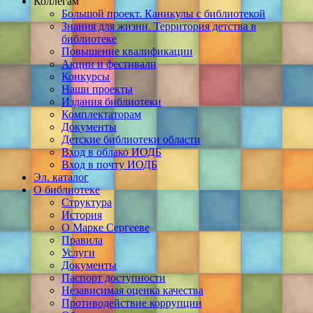
Коллегам
Большой проект. Каникулы с библиотекой
Знания для жизни. Территория детства в
библиотеке
Повышение квалификации
Акции и фестивали
Конкурсы
Наши проекты
Издания библиотеки
Комплектаторам
Документы
Детские библиотеки области
Вход в облако ИОДБ
Вход в почту ИОДБ
Эл. каталог
О библиотеке
Структура
История
О Марке Сергееве
Правила
Услуги
Документы
Паспорт доступности
Независимая оценка качества
Противодействие коррупции