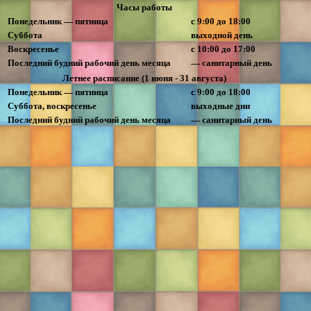
Часы работы
Понедельник — пятница
с 9:00 до 18:00
Суббота
выходной день
Воскресенье
с 10:00 до 17:00
Последний будний рабочий день месяца
— санитарный день
Летнее расписание (1 июня - 31 августа)
Понедельник — пятница
с 9:00 до 18:00
Суббота, воскресенье
выходные дни
Последний будний рабочий день месяца
— санитарный день