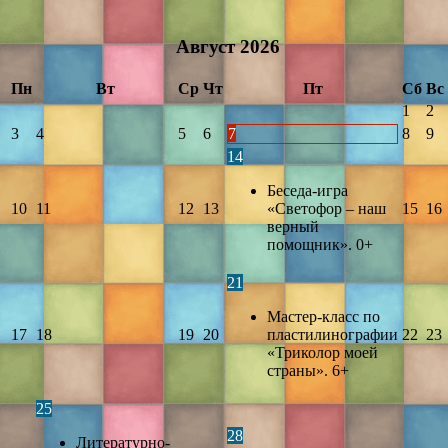
Август
2026
Пн
Вт
Ср
Чт
Пт
Сб
Вс
1
2
3
4
5
6
7
8
9
14
Беседа-игра
10
11
12
13
«Светофор – наш
15
16
верный
помощник». 0+
21
Мастер-класс по
17
18
19
20
пластилинографии
22
23
«Триколор моей
страны». 6+
25
28
Литературно-