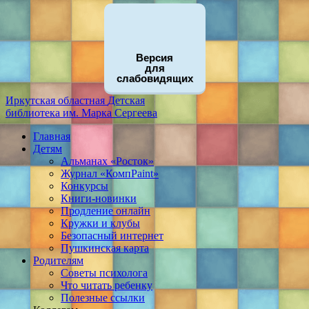
Версия
для
слабовидящих
Иркутская областная
Детская
библиотека
им. Марка Сергеева
Главная
Детям
Альманах «Росток»
Журнал «КомпPaint»
Конкурсы
Книги-новинки
Продление онлайн
Кружки и клубы
Безопасный интернет
Пушкинская карта
Родителям
Советы психолога
Что читать ребенку
Полезные ссылки