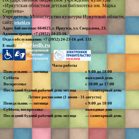
«Иркутская областная детская библиотека им. Марка
Сергеева»
Учредитель: Министерство культуры Иркутской области,
сайт:
irkobl.ru
Адрес библиотеки:
664025, г. Иркутск, ул. Свердлова, 23.
Администрация:
+7 (3952) 24-23-16.
Отдел обслуживания:
+7 (3952) 24-23-16 доб. 131
iodb@iodb.ru
E-mail:
Часы работы
Понедельник — пятница
с 9:00 до 18:00
Суббота
выходной день
Воскресенье
с 10:00 до 17:00
Последний будний рабочий день месяца
— санитарный день
Летнее расписание (1 июня - 31 августа)
Понедельник — пятница
с 9:00 до 18:00
Суббота, воскресенье
выходные дни
Последний будний рабочий день месяца
— санитарный день