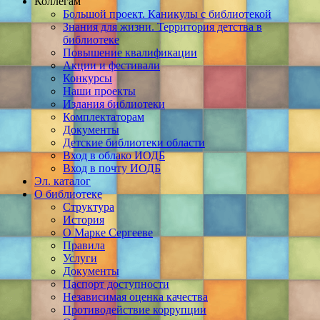
Коллегам
Большой проект. Каникулы с библиотекой
Знания для жизни. Территория детства в
библиотеке
Повышение квалификации
Акции и фестивали
Конкурсы
Наши проекты
Издания библиотеки
Комплектаторам
Документы
Детские библиотеки области
Вход в облако ИОДБ
Вход в почту ИОДБ
Эл. каталог
О библиотеке
Структура
История
О Марке Сергееве
Правила
Услуги
Документы
Паспорт доступности
Независимая оценка качества
Противодействие коррупции