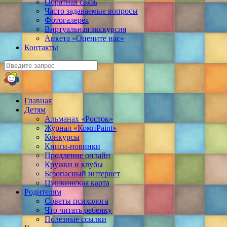
Обратная связь
Часто задаваемые вопросы
Фотогалерея
Виртуальная экскурсия
Анкета «Оцените нас»
Контакты
Главная
Детям
Альманах «Росток»
Журнал «КомпPaint»
Конкурсы
Книги-новинки
Продление онлайн
Кружки и клубы
Безопасный интернет
Пушкинская карта
Родителям
Советы психолога
Что читать ребенку
Полезные ссылки