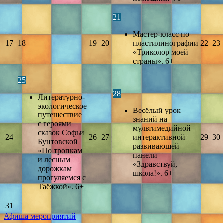
21
Мастер-класс по
17
18
19
20
пластилинографии
22
23
«Триколор моей
страны». 6+
25
28
Литературно-
экологическое
Весёлый урок
путешествие
знаний на
с героями
мультимедийной
сказок Софьи
24
26
27
интерактивной
29
30
Бунтовской
развивающей
«По тропкам
панели
и лесным
«Здравствуй,
дорожкам
школа!». 6+
прогуляемся с
Таёжкой». 6+
31
Афиша мероприятий