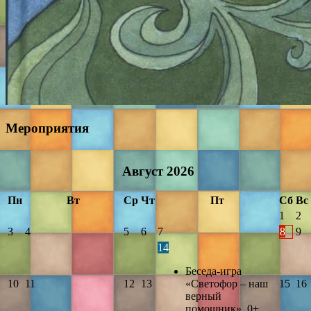
Мероприятия
Август
2026
Пн
Вт
Ср
Чт
Пт
Сб
Вс
1
2
3
4
5
6
7
8
9
14
Беседа-игра
10
11
12
13
«Светофор – наш
15
16
верный
помощник». 0+