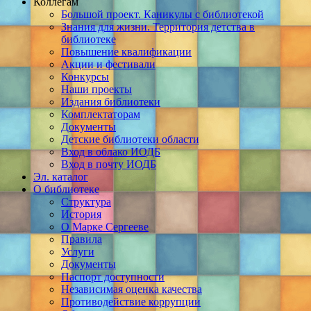
Коллегам
Большой проект. Каникулы с библиотекой
Знания для жизни. Территория детства в
библиотеке
Повышение квалификации
Акции и фестивали
Конкурсы
Наши проекты
Издания библиотеки
Комплектаторам
Документы
Детские библиотеки области
Вход в облако ИОДБ
Вход в почту ИОДБ
Эл. каталог
О библиотеке
Структура
История
О Марке Сергееве
Правила
Услуги
Документы
Паспорт доступности
Независимая оценка качества
Противодействие коррупции