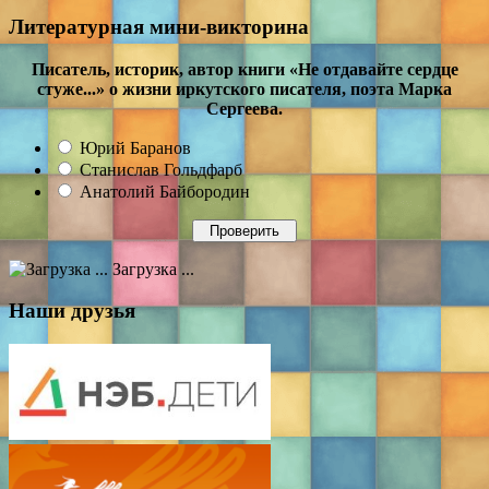
Литературная мини-викторина
Писатель, историк, автор книги «Не отдавайте сердце
стуже...» о жизни иркутского писателя, поэта Марка
Сергеева.
Юрий Баранов
Станислав Гольдфарб
Анатолий Байбородин
Загрузка ...
Наши друзья