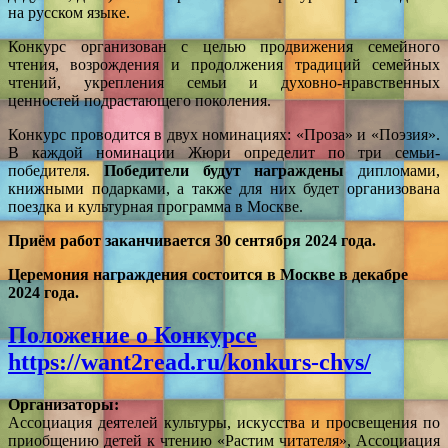
на русском языке.
Конкурс организован с целью продвижения семейного
чтения, возрождения и продолжения традиций семейных
чтений, укрепления семьи и духовно-нравственных
ценностей подрастающего поколения.
Конкурс проводится в двух номинациях: «Проза» и «Поэзия».
В каждой номинации Жюри определит по три семьи-
победителя.
Победители будут награждены
дипломами,
книжными подарками, а также для них будет организована
поездка и культурная программа в Москве.
Приём работ заканчивается 30 сентября 2024 года
.
Церемония награждения состоится в Москве в декабре
2024 года.
Положение о Конкурсе
https://want2read.ru/konkurs-chvs/
Организаторы:
Ассоциация деятелей культуры, искусства и просвещения по
приобщению детей к чтению «Растим читателя», Ассоциация