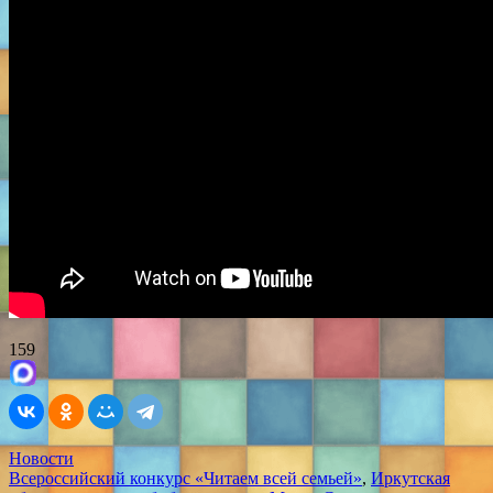
159
Новости
Всероссийский конкурс «Читаем всей семьей»
,
Иркутская