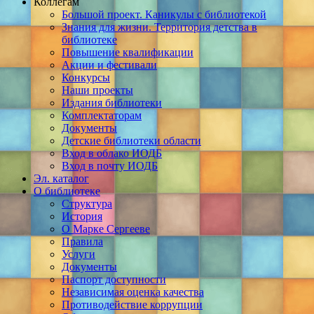
Коллегам
Большой проект. Каникулы с библиотекой
Знания для жизни. Территория детства в
библиотеке
Повышение квалификации
Акции и фестивали
Конкурсы
Наши проекты
Издания библиотеки
Комплектаторам
Документы
Детские библиотеки области
Вход в облако ИОДБ
Вход в почту ИОДБ
Эл. каталог
О библиотеке
Структура
История
О Марке Сергееве
Правила
Услуги
Документы
Паспорт доступности
Независимая оценка качества
Противодействие коррупции