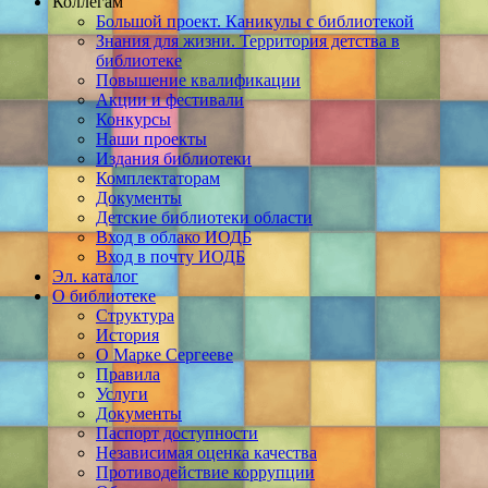
Коллегам
Большой проект. Каникулы с библиотекой
Знания для жизни. Территория детства в
библиотеке
Повышение квалификации
Акции и фестивали
Конкурсы
Наши проекты
Издания библиотеки
Комплектаторам
Документы
Детские библиотеки области
Вход в облако ИОДБ
Вход в почту ИОДБ
Эл. каталог
О библиотеке
Структура
История
О Марке Сергееве
Правила
Услуги
Документы
Паспорт доступности
Независимая оценка качества
Противодействие коррупции