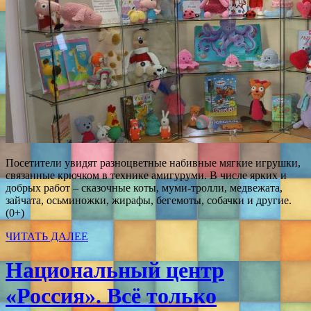
Посетители увидят разноцветные набивные мягкие игрушки,
связанные крючком в технике амигуруми. В числе ярких и
добрых работ – сказочные коты, муми-тролли, медвежата,
зайчата, осьминожки, жирафы, бегемоты, собачки и другие.
(0+)
ЧИТАТЬ ДАЛЕЕ
Национальный центр
«Россия». Всё только