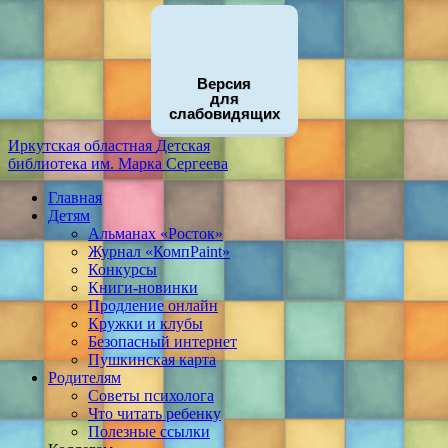
Версия
для
слабовидящих
Иркутская областная
Детская
библиотека
им. Марка Сергеева
Главная
Детям
Альманах «Росток»
Журнал «КомпPaint»
Конкурсы
Книги-новинки
Продление онлайн
Кружки и клубы
Безопасный интернет
Пушкинская карта
Родителям
Советы психолога
Что читать ребенку
Полезные ссылки