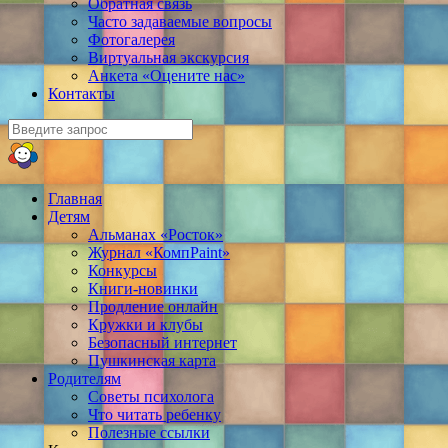
Обратная связь
Часто задаваемые вопросы
Фотогалерея
Виртуальная экскурсия
Анкета «Оцените нас»
Контакты
Главная
Детям
Альманах «Росток»
Журнал «КомпPaint»
Конкурсы
Книги-новинки
Продление онлайн
Кружки и клубы
Безопасный интернет
Пушкинская карта
Родителям
Советы психолога
Что читать ребенку
Полезные ссылки