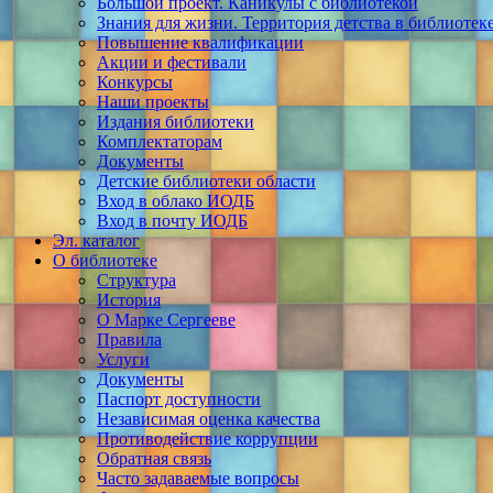
Большой проект. Каникулы с библиотекой
Знания для жизни. Территория детства в библиотек
Повышение квалификации
Акции и фестивали
Конкурсы
Наши проекты
Издания библиотеки
Комплектаторам
Документы
Детские библиотеки области
Вход в облако ИОДБ
Вход в почту ИОДБ
Эл. каталог
О библиотеке
Структура
История
О Марке Сергееве
Правила
Услуги
Документы
Паспорт доступности
Независимая оценка качества
Противодействие коррупции
Обратная связь
Часто задаваемые вопросы