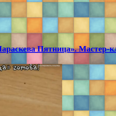
араскева Пятница». Мастер-к