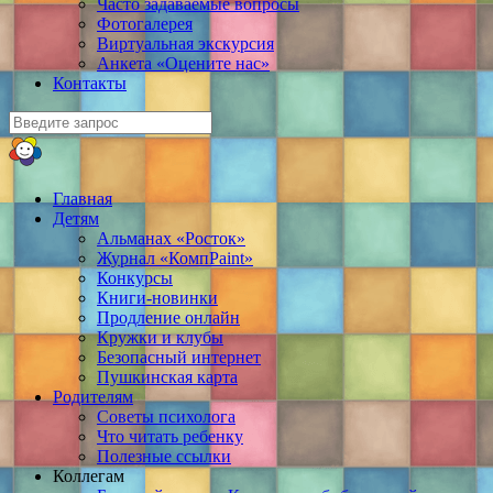
Часто задаваемые вопросы
Фотогалерея
Виртуальная экскурсия
Анкета «Оцените нас»
Контакты
Главная
Детям
Альманах «Росток»
Журнал «КомпPaint»
Конкурсы
Книги-новинки
Продление онлайн
Кружки и клубы
Безопасный интернет
Пушкинская карта
Родителям
Советы психолога
Что читать ребенку
Полезные ссылки
Коллегам