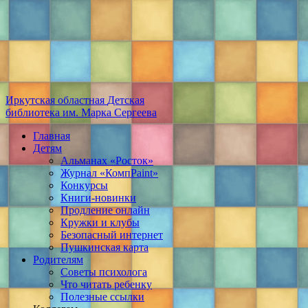
Иркутская областная
Детская
библиотека
им. Марка Сергеева
Главная
Детям
Альманах «Росток»
Журнал «КомпPaint»
Конкурсы
Книги-новинки
Продление онлайн
Кружки и клубы
Безопасный интернет
Пушкинская карта
Родителям
Советы психолога
Что читать ребенку
Полезные ссылки