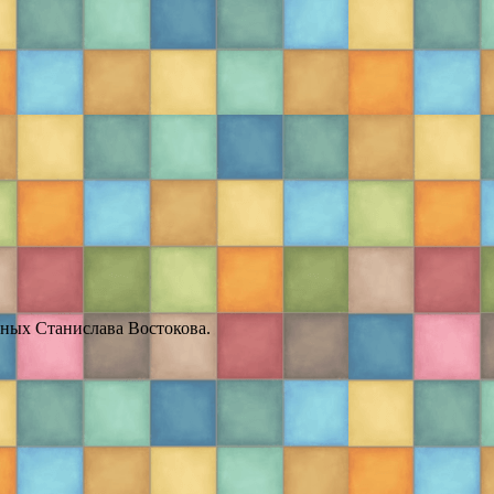
тных Станислава Востокова.