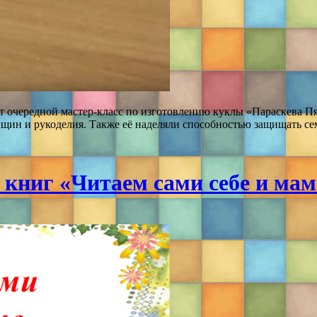
 очередной мастер-класс по изготовлению куклы «Параскева Пя
щин и рукоделия. Также её наделяли способностью защищать сем
книг «Читаем сами себе и мам