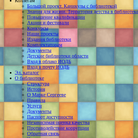
Коллегам
Большой проект. Каникулы с библиотекой
Знания для жизни. Территория детства в библиотек
Повышение квалификации
Акции и фестивали
Конкурсы
Наши проекты
Издания библиотеки
Комплектаторам
Документы
Детские библиотеки области
Вход в облако ИОДБ
Вход в почту ИОДБ
Эл. каталог
О библиотеке
Структура
История
О Марке Сергееве
Правила
Услуги
Документы
Паспорт доступности
Независимая оценка качества
Противодействие коррупции
Обратная связь