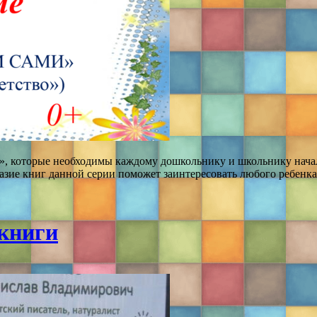
и», которые необходимы каждому дошкольнику и школьнику нача
разие книг данной серии поможет заинтересовать любого ребен
 книги