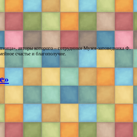
тница», авторы которого – сотрудники Музея-заповедника Ф.
ейное счастье и благополучие.
е»