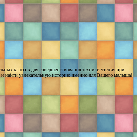
льных классов для совершенствования техники чтения при
ка и найти увлекательную историю именно для Вашего малыша!