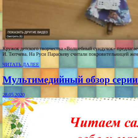
Кружок детского творчества «Волшебный сундучок» предлагает
И. Тютчева.
На Руси Параскеву считали покровительницей жен
ЧИТАТЬ ДАЛЕЕ
Мультимедийный обзор серии 
28.05.2020