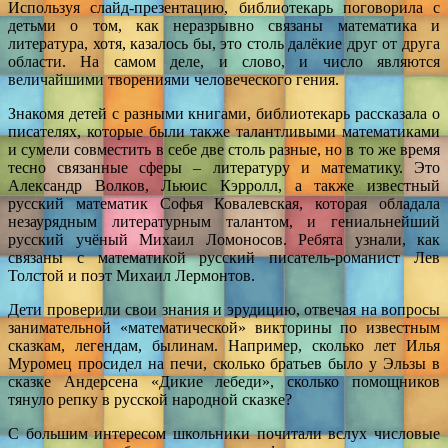
Используя слайд-презентацию, библиотекарь поговорила с
детьми о том, как неразрывно связаны математика и
литература, хотя, казалось бы, это столь далёкие друг от друга
области. На самом деле, и слово, и число являются
величайшими творениями человеческого гения.
Знакомя детей с разными книгами, библиотекарь рассказала о
писателях, которые были также талантливыми математиками
и сумели совместить в себе две столь разные, но в то же время
тесно связанные сферы – литературу и математику. Это
Александр Волков, Льюис Кэрролл, а также известный
русский математик Софья Ковалевская, которая обладала
незаурядным литературным талантом, и гениальнейший
русский учёный Михаил Ломоносов. Ребята узнали, как
связаны с математикой русский писатель-романист Лев
Толстой и поэт Михаил Лермонтов.
Дети проверили свои знания и эрудицию, отвечая на вопросы
занимательной «математической» викторины по известным
сказкам, легендам, былинам. Например, сколько лет Илья
Муромец просидел на печи, сколько братьев было у Эльзы в
сказке Андерсена «Дикие лебеди», сколько помощников
тянуло репку в русской народной сказке?
С большим интересом школьники почитали вслух числовые