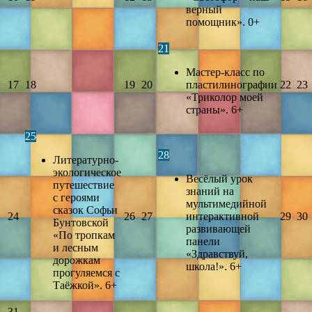
верный
помощник». 0+
21
Мастер-класс по
17
18
19
20
пластилинографии
22
23
«Триколор моей
страны». 6+
25
28
Литературно-
экологическое
Весёлый урок
путешествие
знаний на
с героями
мультимедийной
сказок Софьи
24
26
27
интерактивной
29
30
Бунтовской
развивающей
«По тропкам
панели
и лесным
«Здравствуй,
дорожкам
школа!». 6+
прогуляемся с
Таёжкой». 6+
31