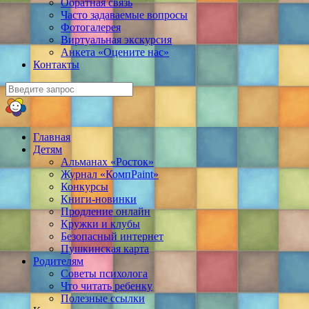
Обратная связь
Часто задаваемые вопросы
Фотогалерея
Виртуальная экскурсия
Анкета «Оцените нас»
Контакты
Главная
Детям
Альманах «Росток»
Журнал «КомпPaint»
Конкурсы
Книги-новинки
Продление онлайн
Кружки и клубы
Безопасный интернет
Пушкинская карта
Родителям
Советы психолога
Что читать ребенку
Полезные ссылки