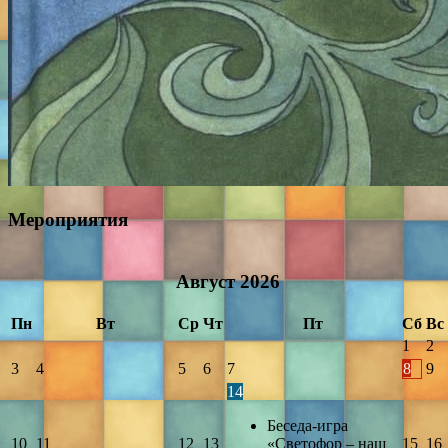
Мероприятия
Август
2026
Пн
Вт
Ср
Чт
Пт
Сб
Вс
1
2
3
4
5
6
7
8
9
14
Беседа-игра
10
11
12
13
«Светофор – наш
15
16