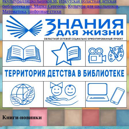
#культурадляшкольников38
,
Иркутская областная детская
библиотека им. Марка Сергеева
,
Культура для школьников
,
Математика
,
цифровые стихи
Книги-новинки