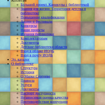
Коллегам
Большой проект. Каникулы с библиотекой
Знания для жизни. Территория детства в
библиотеке
Повышение квалификации
Акции и фестивали
Конкурсы
Наши проекты
Издания библиотеки
Комплектаторам
Документы
Детские библиотеки области
Вход в облако ИОДБ
Вход в почту ИОДБ
Эл. каталог
О библиотеке
Структура
История
О Марке Сергееве
Правила
Услуги
Документы
Паспорт доступности
Независимая оценка качества
Противодействие коррупции