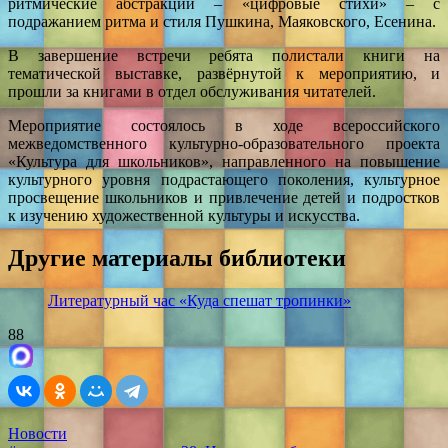
ритмические абстракции – «цифровые стихи» – с
подражанием ритма и стиля Пушкина, Маяковского, Есенина.
В завершение встречи ребята полистали книги на
тематической выставке, развёрнутой к мероприятию, и
прошли за книгами в отдел обслуживания читателей.
Мероприятие состоялось в ходе всероссийского
межведомственного культурно-образовательного проекта
«Культура для школьников», направленного на повышение
культурного уровня подрастающего поколения, культурное
просвещение школьников и привлечение детей и подростков
к изучению художественной культуры и искусства.
Другие материалы библиотеки
Литературный час «Куда спешат тропинки»
88
Новости