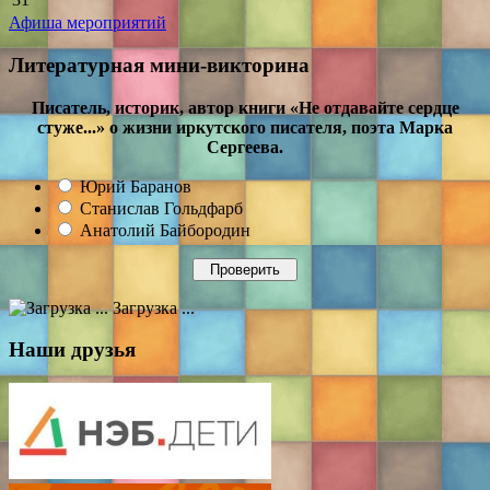
Афиша мероприятий
Литературная мини-викторина
Писатель, историк, автор книги «Не отдавайте сердце
стуже...» о жизни иркутского писателя, поэта Марка
Сергеева.
Юрий Баранов
Станислав Гольдфарб
Анатолий Байбородин
Загрузка ...
Наши друзья