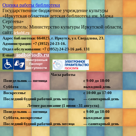
Оценка работы библиотеки
Государственное бюджетное учреждение культуры
«Иркутская областная детская библиотека им. Марка
Сергеева»
Учредитель: Министерство культуры Иркутской области,
сайт:
irkobl.ru
Адрес библиотеки:
664025, г. Иркутск, ул. Свердлова, 23.
Администрация:
+7 (3952) 24-23-16.
Отдел обслуживания:
+7 (3952) 24-23-16 доб. 131
iodb@iodb.ru
E-mail:
Часы работы
Понедельник — пятница
с 9:00 до 18:00
Суббота
выходной день
Воскресенье
с 10:00 до 17:00
Последний будний рабочий день месяца
— санитарный день
Летнее расписание (1 июня - 31 августа)
Понедельник — пятница
с 9:00 до 18:00
Суббота, воскресенье
выходные дни
Последний будний рабочий день месяца
— санитарный день