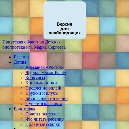
Версия
для
слабовидящих
Иркутская областная
Детская
библиотека
им. Марка Сергеева
Главная
Детям
Альманах «Росток»
Журнал «КомпPaint»
Конкурсы
Книги-новинки
Продление онлайн
Кружки и клубы
Безопасный интернет
Пушкинская карта
Родителям
Советы психолога
Что читать ребенку
Полезные ссылки