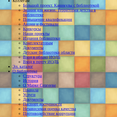
Коллегам
Большой проект. Каникулы с библиотекой
Знания для жизни. Территория детства в
библиотеке
Повышение квалификации
Акции и фестивали
Конкурсы
Наши проекты
Издания библиотеки
Комплектаторам
Документы
Детские библиотеки области
Вход в облако ИОДБ
Вход в почту ИОДБ
Эл. каталог
О библиотеке
Структура
История
О Марке Сергееве
Правила
Услуги
Документы
Паспорт доступности
Независимая оценка качества
Противодействие коррупции