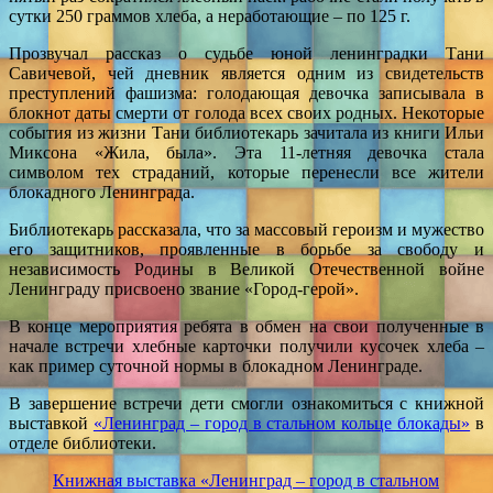
сутки 250 граммов хлеба, а неработающие – по 125 г.
Прозвучал рассказ о судьбе юной ленинградки Тани
Савичевой, чей дневник является одним из свидетельств
преступлений фашизма: голодающая девочка записывала в
блокнот даты смерти от голода всех своих родных. Некоторые
события из жизни Тани библиотекарь зачитала из книги Ильи
Миксона «Жила, была». Эта 11-летняя девочка стала
символом тех страданий, которые перенесли все жители
блокадного Ленинграда.
Библиотекарь рассказала, что за массовый героизм и мужество
его защитников, проявленные в борьбе за свободу и
независимость Родины в Великой Отечественной войне
Ленинграду присвоено звание «Город-герой».
В конце мероприятия ребята в обмен на свои полученные в
начале встречи хлебные карточки получили кусочек хлеба –
как пример суточной нормы в блокадном Ленинграде.
В завершение встречи дети смогли ознакомиться с книжной
выставкой
«Ленинград – город в стальном кольце блокады»
в
отделе библиотеки.
Книжная выставка «Ленинград – город в стальном