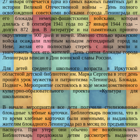
27 января отмечается одна из самых важных памятных дат в
истории Великой Отечественной войны – День полного
освобождения советскими войсками города Ленинграда от
его блокады немецко-фашистскими войсками, которая
длилась с 8 сентября 1941 года по 27 января 1944 года –
долгих 872 дня. В литературе и на памятниках принято
округление – 900 дней и ночей. Именно столько вражеские
войска осаждали плотным кольцом легендарный город на
Неве, желая его полностью стереть с лица земли и
уничтожить всех его жителей. День снятия блокады города
Ленинграда вписан в Дни воинской славы России.
Для детей среднего школьного возраста в Иркутской
областной детской библиотеке им. Марка Сергеева в этот день
прошёл урок мужества и патриотизма «Ленинград. Блокада.
Подвиг». Мероприятие состоялось в ходе межведомственного
культурно-образовательного проекта «Культура для
школьников».
В начале мероприятия все дети получили стилизованные
блокадные хлебные карточки. Библиотекарь пояснила, что в
то время хлебные карточки были именными, и выдавались
жителям блокадного Ленинграда раз в месяц по предъявлении
паспорта. При утере они обычно не возобновлялись.
Библиотекарь предложила детям рассмотреть выданную