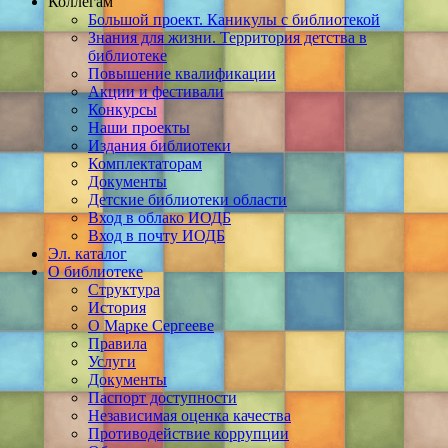
Коллегам
Большой проект. Каникулы с библиотекой
Знания для жизни. Территория детства в
библиотеке
Повышение квалификации
Акции и фестивали
Конкурсы
Наши проекты
Издания библиотеки
Комплектаторам
Документы
Детские библиотеки области
Вход в облако ИОДБ
Вход в почту ИОДБ
Эл. каталог
О библиотеке
Структура
История
О Марке Сергееве
Правила
Услуги
Документы
Паспорт доступности
Независимая оценка качества
Противодействие коррупции