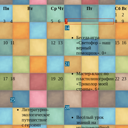
Пн
Вт
Ср
Чт
Пт
Сб
Вс
1
2
3
4
5
6
7
8
9
14
Беседа-игра
10
11
12
13
«Светофор – наш
15
16
верный
помощник». 0+
21
Мастер-класс по
17
18
19
20
пластилинографии
22
23
«Триколор моей
страны». 6+
25
28
Литературно-
экологическое
Весёлый урок
путешествие
знаний на
с героями
мультимедийной