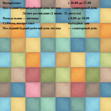
Воскресенье
с 10:00 до 17:00
Последний будний рабочий день месяца
— санитарный день
Летнее расписание (1 июня - 31 августа)
Понедельник — пятница
с 9:00 до 18:00
Суббота, воскресенье
выходные дни
Последний будний рабочий день месяца
— санитарный день