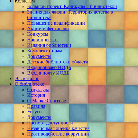
Коллегам
Большой проект. Каникулы с библиотекой
Знания для жизни. Территория детства в
библиотеке
Повышение квалификации
Акции и фестивали
Конкурсы
Наши проекты
Издания библиотеки
Комплектаторам
Документы
Детские библиотеки области
Вход в облако ИОДБ
Вход в почту ИОДБ
Эл. каталог
О библиотеке
Структура
История
О Марке Сергееве
Правила
Услуги
Документы
Паспорт доступности
Независимая оценка качества
Противодействие коррупции