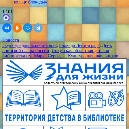
кольце блокады»
1 101
Новости
#культурадляшкольников38
,
Блокада Ленинграда
,
День
воинской славы России
,
Иркутская областная детская
библиотека им. Марка Сергеева
,
Культура для школьников