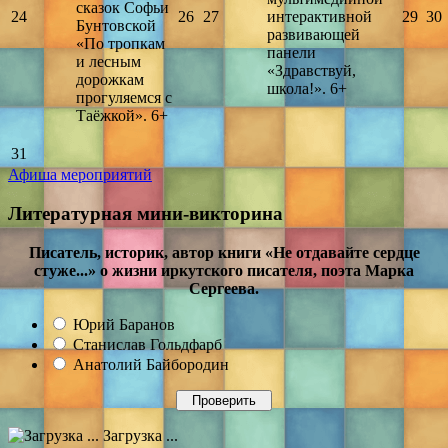
сказок Софьи
24
26
27
интерактивной
29
30
Бунтовской
развивающей
«По тропкам
панели
и лесным
«Здравствуй,
дорожкам
школа!». 6+
прогуляемся с
Таёжкой». 6+
31
Афиша мероприятий
Литературная мини-викторина
Писатель, историк, автор книги «Не отдавайте сердце
стуже...» о жизни иркутского писателя, поэта Марка
Сергеева.
Юрий Баранов
Станислав Гольдфарб
Анатолий Байбородин
Загрузка ...