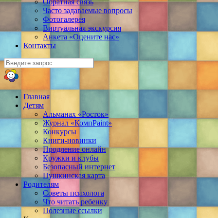
Обратная связь
Часто задаваемые вопросы
Фотогалерея
Виртуальная экскурсия
Анкета «Оцените нас»
Контакты
Главная
Детям
Альманах «Росток»
Журнал «КомпPaint»
Конкурсы
Книги-новинки
Продление онлайн
Кружки и клубы
Безопасный интернет
Пушкинская карта
Родителям
Советы психолога
Что читать ребенку
Полезные ссылки