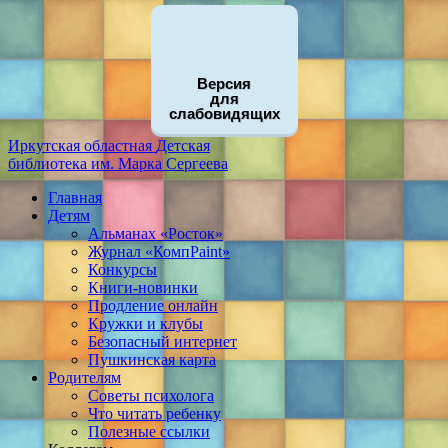
Версия
для
слабовидящих
Иркутская областная
Детская
библиотека
им. Марка Сергеева
Главная
Детям
Альманах «Росток»
Журнал «КомпPaint»
Конкурсы
Книги-новинки
Продление онлайн
Кружки и клубы
Безопасный интернет
Пушкинская карта
Родителям
Советы психолога
Что читать ребенку
Полезные ссылки