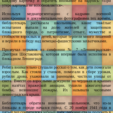
каждому карточку и обратить внимание на надпись: «При
утере карточка не возобновляется».
Используя медиапрезентацию с кадрами военной
кинохроники и документальными фотографиями тех времён,
библиотекарь рассказала школьникам, какие тяжёлые
испытания выпали на долю жителей и защитников
блокадного города, о патриотизме, отваге, мужестве и
стойкости взрослых и детей, которые терпели много лишений
и верили в победу над немецко-фашистскими захватчиками.
Прозвучал отрывок из симфонии № 7 «Ленинградская»
Дмитрия Шостаковича, которая впервые была исполнена в
блокадном Ленинграде.
Ребята внимательно слушали рассказ о том, как дети помогали
взрослым. Как стояли у станков, помогали в сборе урожая,
рубили дрова, ухаживали за ранеными, чистили улицы от
снега. Вместе со взрослыми дежурили на чердаках и крышах
при налётах вражеской авиации, тушили зажигательные
бомбы, возникшие пожары. Их называли часовыми
ленинградских крыш.
Библиотекарь обратила внимание школьников, что из-за
блокады в городе начался голод. С 20 ноября 1941 года в
пятый раз сократился хлебный паёк: рабочие стали получать в