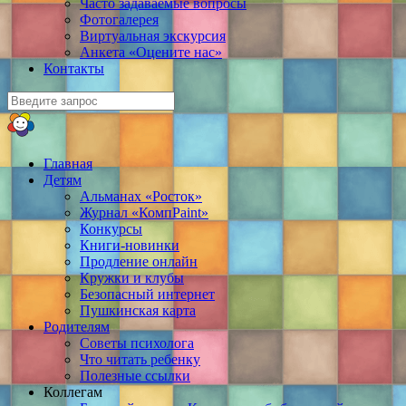
Часто задаваемые вопросы
Фотогалерея
Виртуальная экскурсия
Анкета «Оцените нас»
Контакты
Главная
Детям
Альманах «Росток»
Журнал «КомпPaint»
Конкурсы
Книги-новинки
Продление онлайн
Кружки и клубы
Безопасный интернет
Пушкинская карта
Родителям
Советы психолога
Что читать ребенку
Полезные ссылки
Коллегам