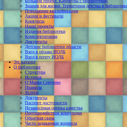
Большой проект. Каникулы с библиотекой
Знания для жизни. Территория детства в библиотек
Повышение квалификации
Акции и фестивали
Конкурсы
Наши проекты
Издания библиотеки
Комплектаторам
Документы
Детские библиотеки области
Вход в облако ИОДБ
Вход в почту ИОДБ
Эл. каталог
О библиотеке
Структура
История
О Марке Сергееве
Правила
Услуги
Документы
Паспорт доступности
Независимая оценка качества
Противодействие коррупции
Обратная связь
Часто задаваемые вопросы