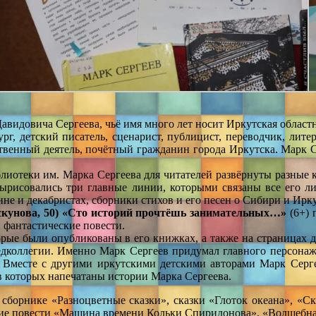
Давидовича Сергеева, чьё имя много лет носит Иркутская областн
ург, детский писатель, сценарист, публицист, переводчик, лите
твенный деятель, почётный гражданин города Иркутска. Марк С
блиотеки им. Марка Сергеева для читателей развёрнуты разные
вырисовались три главные линии, которыми связаны все его л
не и декабристах, сборники стихов и его песен о Сибири и Ирку
искунова, 50) «Сто историй прочтёшь занимательных…»
(6+) 
 фантастические повести.
оторые были опубликованы в его книжках, а также на страницах 
редколлегии. Именно Марк Сергеев придумал главного персонаж
Вместе с другими иркутскими детскими авторами Марк Серге
в которых напечатаны истории Марка Сергеева.
 сборнике «Разноцветные сказки», сказки «Глоток океана», «С
ские повести «Машина времени Кольки Спиридонова», «Волшебна