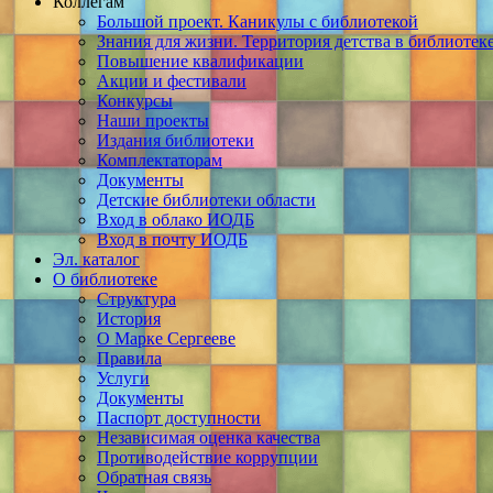
Коллегам
Большой проект. Каникулы с библиотекой
Знания для жизни. Территория детства в библиотек
Повышение квалификации
Акции и фестивали
Конкурсы
Наши проекты
Издания библиотеки
Комплектаторам
Документы
Детские библиотеки области
Вход в облако ИОДБ
Вход в почту ИОДБ
Эл. каталог
О библиотеке
Структура
История
О Марке Сергееве
Правила
Услуги
Документы
Паспорт доступности
Независимая оценка качества
Противодействие коррупции
Обратная связь