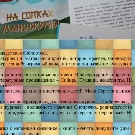
ая детская библиотека.
ратурный и театральный критик, историк, краевед, библиофил,
ергеев внёс огромный вклад в историю и развитие культуры и
 книжно-иллюстративные выставки. В литературном творчестве
итературные произведения – Сибирь, Пушкин, декабристы. На
тске.
представлены книги писателя для детей. Марк Сергеев написал
детского литературно-художественного журнала «Сибирячок», с
а журнала – волшебного мальчика Сибирячка, родившегося из
ев придумал для ребят и других интересных персонажей. На
казка о нетающей снежинке», книги «Ребята, пощупайте уши»,
я галоша» и другие.