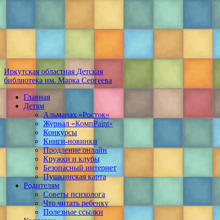
Иркутская областная
Детская
библиотека
им. Марка Сергеева
Главная
Детям
Альманах «Росток»
Журнал «КомпPaint»
Конкурсы
Книги-новинки
Продление онлайн
Кружки и клубы
Безопасный интернет
Пушкинская карта
Родителям
Советы психолога
Что читать ребенку
Полезные ссылки