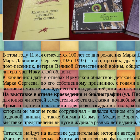
В этом году 11 мая отмечается 100 лет со дня рождения Марка 
Марк Давидович Сергеев (1926–1997) – поэт, прозаик, драмат
поэт-песенник, ветеран Великой Отечественной войны, общес
литературы Иркутской области.
К юбилейной дате в отделах Иркутской областной детской би
Марка Сергеева, по его собственному признанию, с годами 
выставках читатели найдут его книги для детей, книги о Пушки
На выставке в отделе краеведения и библиографии (ул. П
для юных читателей замечательные стихи, сказки, волшебные и
Кроме того, писатель сочинил для ребят загадки в стихах, к
которым он многие годы сотрудничал – являлся членом его 
кедровой шишки, а также боцмана Сарму и Мудрую Ворону. 
выставке представлены выпуски журнала разных лет издания, 
Читатели найдут на выставке удивительные истории автора в
«Звездочет», «Беглецы», «Книга веселого дятла», фантастиче